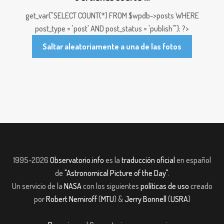
get_var("SELECT COUNT(*) FROM $wpdb->posts WHERE
post_type = 'post' AND post_status = 'publish'"); ?>
Saltar aleatoriamente a una de las fotos
1995-2026
Observatorio.info
es la
traducción oficial
en español
de
"Astronomical Picture of the Day"
.
Un servicio de la
NASA
con los siguientes
políticas de uso
creado
por
Robert Nemiroff
(
MTU
) &
Jerry Bonnell
(
USRA
)