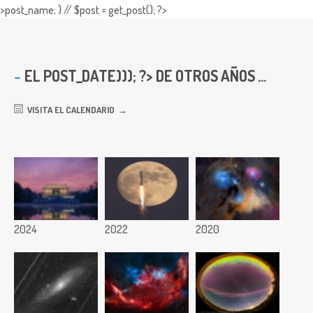
>post_name; } // $post = get_post(); ?>
EL
POST_DATE))); ?> DE OTROS AÑOS ...
VISITA EL CALENDARIO
2024
2022
2020