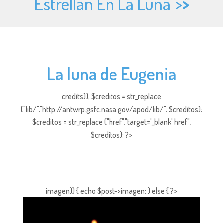
Estrellan En La Luna">
>
La luna de Eugenia
credits)); $creditos = str_replace
("lib/","http://antwrp.gsfc.nasa.gov/apod/lib/", $creditos);
$creditos = str_replace ("href","target='_blank' href",
$creditos); ?>
imagen)) { echo $post->imagen; } else { ?>