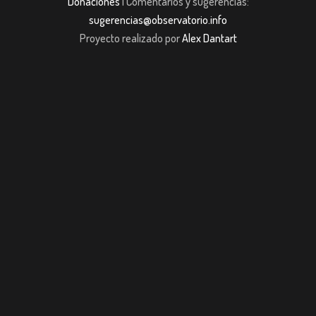
Donaciones
| Comentarios y sugerencias:
sugerencias@observatorio.info
Proyecto realizado por
Alex Dantart
riş
casibom giriş
casibom giriş
Jojobet
casibom giriş