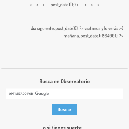
< < <
post_date))); ?> > > >
día siguiente,
post_date))); ?>
visitanos y lo verás ;-)
mañana,
post_date)+86400)); ?>
Busca en Observatorio
o si tienes suerte ...