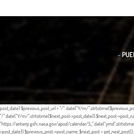
PUE
post_date) $previous_post_url = "/". date("Y/m/",strtotime($previous_po
"/".date("Y/m/",strtotime($next_post->post_date)).$next_post->post_nam
"https://antwrp.gsfc.nasa.gov/apod/calendar/S_".date("ymd",strtotime($
>post_date)).$previous_post->post_name; $next_post = get_next_post(); 