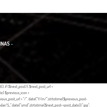
INAS
; if ($next_post) { $next_post_url =
te) $previous_icon =
ious_post_url = "/". date("Y/m/",strtotime($previous_post-
dar/S_".date("ymd",strtotime($next_post->post_date)).".jpg";