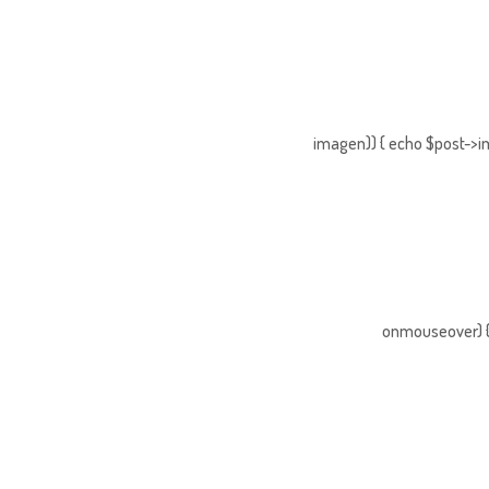
imagen)) { echo $post->im
onmouseover) { 