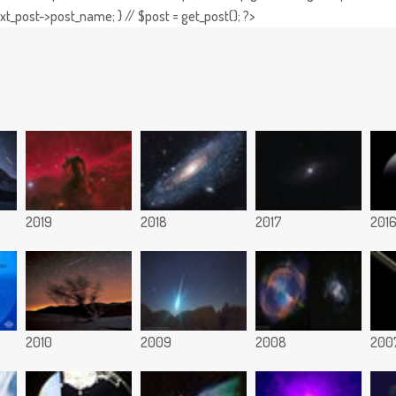
t_post->post_name; } // $post = get_post(); ?>
2019
2018
2017
201
2010
2009
2008
200