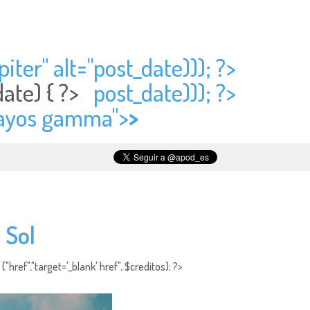
ter" alt="
post_date))); ?>
date) { ?>
post_date))); ?>
 rayos gamma">
>
 Sol
"href","target='_blank' href", $creditos); ?>