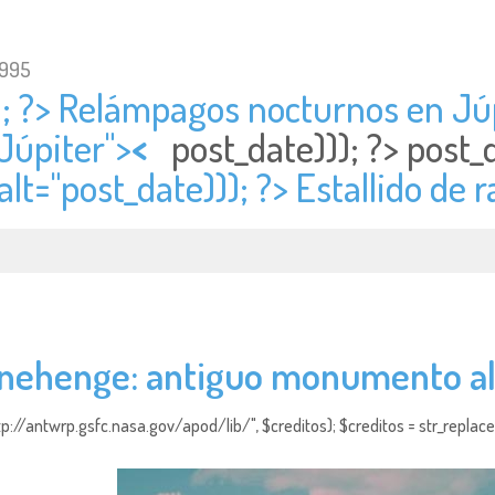
1995
); ?> Relámpagos nocturnos en Júpi
Júpiter">
<
post_date))); ?>
post_
alt="
post_date))); ?> Estallido de
nehenge: antiguo monumento al
http://antwrp.gsfc.nasa.gov/apod/lib/", $creditos); $creditos = str_replace (