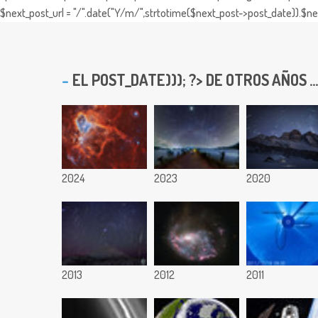
$next_post_url = "/".date("Y/m/",strtotime($next_post->post_date)).$nex
EL
POST_DATE))); ?> DE OTROS AÑOS ...
2024
2023
2020
2013
2012
2011