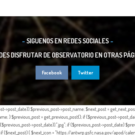
SIGUENOS EN REDES SOCIALES
DES DISFRUTAR DE OBSERVATORIO EN OTRAS PÁG
Facebook
Twitter
st->post_date)).$previous_post->post_name; $next_post = get_next_post()
e; } $previous_post = get_previous_post(); if ($previous_post->post_da
previous_post->post_date)).".jpg"; if ($previous_post->post_date) $prev
if ($next_post) { $next_icon = "https://antwrp.gsfc.nasa.gov/apod/calen