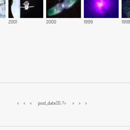
2001
2000
1999
199
< < <
post_date))); ?> > > >