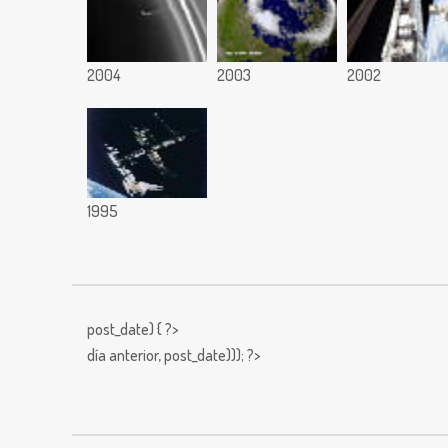
2004
2003
2002
1995
post_date) { ?>
día anterior,
post_date))); ?>