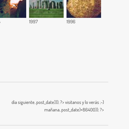
8
1997
1996
día siguiente,
post_date))); ?>
visitanos y lo verás ;-)
mañana,
post_date)+86400)); ?>