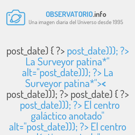
OBSERVATORIO
.info
Una imagen diaria del Universo desde 1995
post_date) { ?>
post_date))); ?>
La Surveyor patina*"
alt="
post_date))); ?> La
Surveyor patina*">
<
post_date))); ?>
post_date) { ?>
post_date))); ?> El centro
galáctico anotado"
alt="
post_date))); ?> El centro