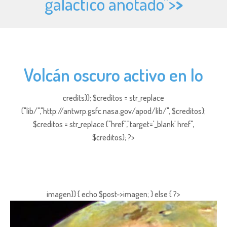
galáctico anotado">
>
Volcán oscuro activo en Io
credits)); $creditos = str_replace
("lib/","http://antwrp.gsfc.nasa.gov/apod/lib/", $creditos);
$creditos = str_replace ("href","target='_blank' href",
$creditos); ?>
imagen)) { echo $post->imagen; } else { ?>