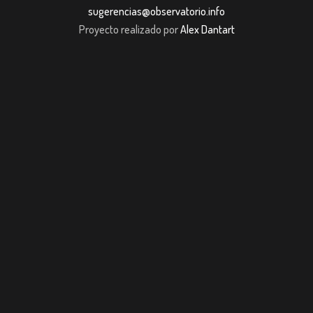
sugerencias@observatorio.info
Proyecto realizado por
Alex Dantart
habet
Casibom