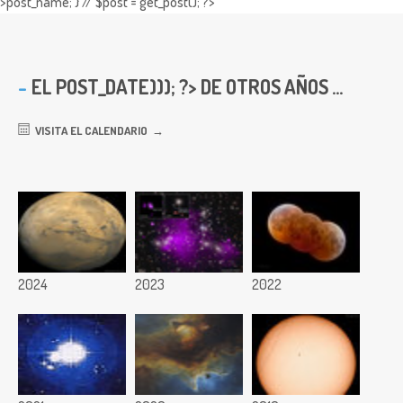
>post_name; } // $post = get_post(); ?>
EL
POST_DATE))); ?> DE OTROS AÑOS ...
VISITA EL CALENDARIO
2024
2023
2022