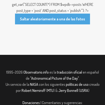
get_var("SELECT COUNT(*) FROM $wpdb->posts WHERE
post_type = 'post' AND post_status = 'publish'"); ?>
Saltar aleatoriamente a una de las fotos
1995-2026
Observatorio.info
es la
traducción oficial
en español
de
"Astronomical Picture of the Day"
.
Un servicio de la
NASA
con los siguientes
políticas de uso
creado
por
Robert Nemiroff
(
MTU
) &
Jerry Bonnell
(
USRA
)
Donaciones
| Comentarios y sugerencias: