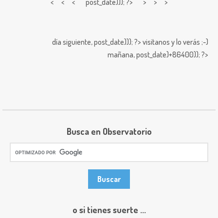
< < <
post_date))); ?> > > >
día siguiente,
post_date))); ?>
visitanos y lo verás ;-)
mañana,
post_date)+86400)); ?>
Busca en Observatorio
o si tienes suerte ...