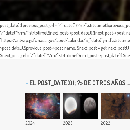
post_date) $previous_post_url = "/". date("Y/m/",strtotime($previous_po
"/".date("Y/m/",strtotime($next_post->post_date)).$next_post->post_nam
"https://antwrp.gsfc.nasa.gov/apod/calendar/S_".date("ymd",strtotime($
>post_date)).$previous_post->post_name; $next_post = get_next_post(); 
$next_post_url = "/".date("Y/m/",strtotime($next_post->post_date)).$nex
EL
POST_DATE))); ?> DE OTROS AÑOS ...
2024
2023
2022