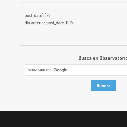
post_date) { ?>
día anterior,
post_date))); ?>
Busca en Observatori