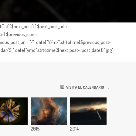
; if ($next_post) { $next_post_url =
te) $previous_icon =
ious_post_url = "/". date("Y/m/",strtotime($previous_post-
dar/S_".date("ymd",strtotime($next_post->post_date)).".jpg";
VISITA EL CALENDARIO
6
2015
2014