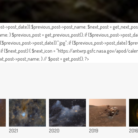
st->post_date)).$previous_post->post_name; $next_post = get_next_post()
e; } $previous_post = get_previous_post(); if ($previous_post->post_da
previous_post->post_date)).".jpg"; if ($previous_post->post_date) $prev
if ($next_post) { $next_icon = "https://antwrp.gsfc.nasa.gov/apod/calen
t_post->post_name; } // $post = get_post(); ?>
2021
2020
2019
201