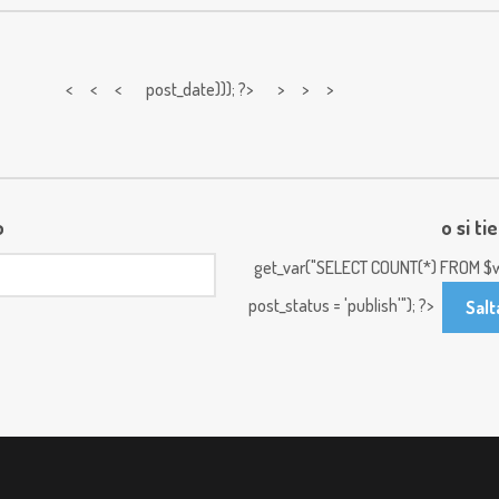
< < <
post_date))); ?> > > >
o
o si ti
get_var("SELECT COUNT(*) FROM $w
post_status = 'publish'"); ?>
Salt