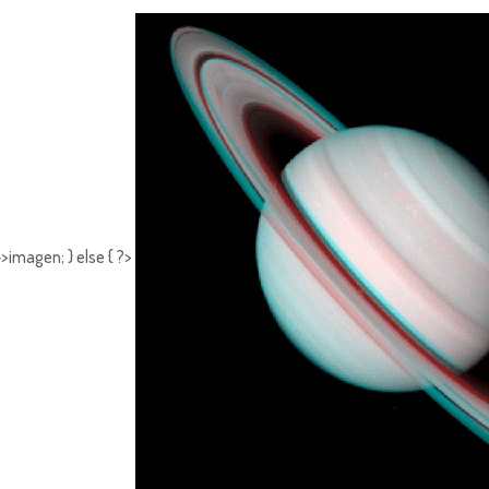
>imagen; } else { ?>