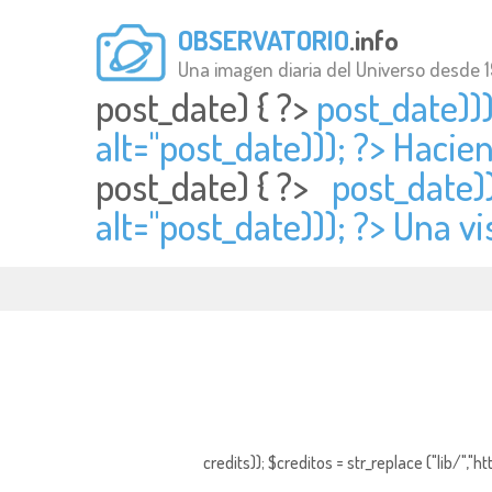
OBSERVATORIO
.info
Una imagen diaria del Universo desde 
post_date) { ?>
post_date)))
alt="
post_date))); ?> Hacien
post_date) { ?>
post_date))
alt="
post_date))); ?> Una v
credits)); $creditos = str_replace ("lib/","