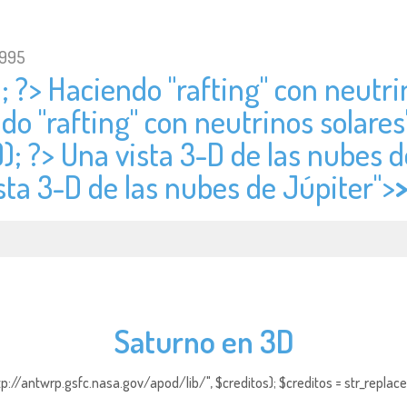
1995
; ?> Haciendo "rafting" con neutri
do "rafting" con neutrinos solares
); ?> Una vista 3-D de las nubes d
ista 3-D de las nubes de Júpiter">
Saturno en 3D
http://antwrp.gsfc.nasa.gov/apod/lib/", $creditos); $creditos = str_replace (