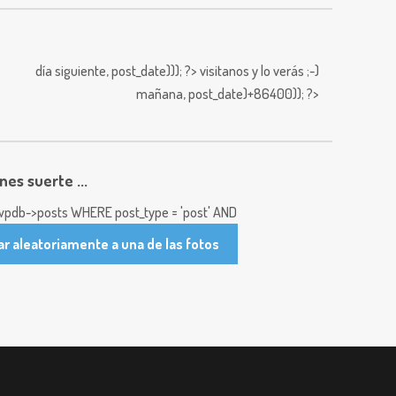
día siguiente,
post_date))); ?>
visitanos y lo verás ;-)
mañana,
post_date)+86400)); ?>
enes suerte ...
pdb->posts WHERE post_type = 'post' AND
ar aleatoriamente a una de las fotos