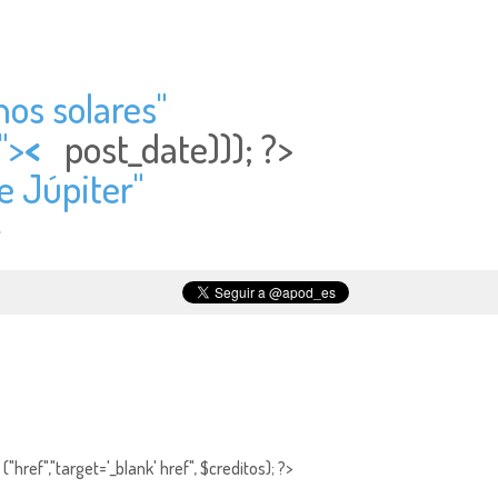
nos solares"
">
<
post_date))); ?>
e Júpiter"
>
"href","target='_blank' href", $creditos); ?>