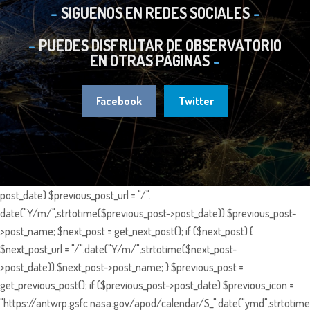
SIGUENOS EN REDES SOCIALES
PUEDES DISFRUTAR DE OBSERVATORIO
EN OTRAS PÁGINAS
Facebook
Twitter
post_date) $previous_post_url = "/".
date("Y/m/",strtotime($previous_post->post_date)).$previous_post-
>post_name; $next_post = get_next_post(); if ($next_post) {
$next_post_url = "/".date("Y/m/",strtotime($next_post-
>post_date)).$next_post->post_name; } $previous_post =
get_previous_post(); if ($previous_post->post_date) $previous_icon =
"https://antwrp.gsfc.nasa.gov/apod/calendar/S_".date("ymd",strtotime