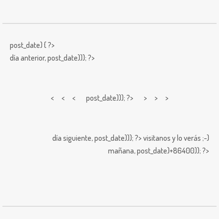
post_date) { ?>
día anterior,
post_date))); ?>
< < <
post_date))); ?> > > >
día siguiente,
post_date))); ?>
visitanos y lo verás ;-)
mañana,
post_date)+86400)); ?>