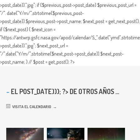
>post_date)).".jpg"; if ($previous_post->post_date) $previous_post_url =
"/". date("Y/m/",strtotime($previous_post-
>post_date)).$previous_post->post_name; $next_post = get_next_post();
if ($next_post) { $next_icon =
"https://antwrp.gsfc.nasa.gov/apod/calendar/S_".date("ymd",strtotime
>post_date)).".jpg"; $next_post_url =
"/".date("Y/m/",strtotime($next_post->post_date)).$next_post-
>post_name; } // $post = get_post(); ?>
EL
POST_DATE))); ?> DE OTROS AÑOS ...
VISITA EL CALENDARIO