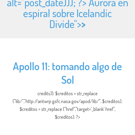
alt="
post_date))); ?> Aurora en
espiral sobre Icelandic
Divide">
>
Apollo 11: tomando algo de
Sol
credits)); $creditos = str_replace
("lib/","http://antwrp.gsfc.nasa.gov/apod/lib/", $creditos);
$creditos = str_replace ("href","target='_blank' href",
$creditos); ?>