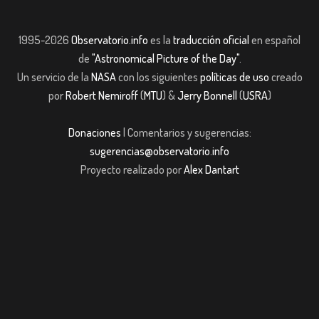
1995-2026
Observatorio.info
es la
traducción oficial
en español
de
"Astronomical Picture of the Day"
.
Un servicio de la
NASA
con los siguientes
políticas de uso
creado
por
Robert Nemiroff
(
MTU
) &
Jerry Bonnell
(
USRA
)
Donaciones
| Comentarios y sugerencias:
sugerencias@observatorio.info
Proyecto realizado por
Alex Dantart
Casibom