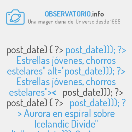
OBSERVATORIO
.info
Una imagen diaria del Universo desde 1995
post_date) { ?>
post_date))); ?>
Estrellas jóvenes, chorros
estelares" alt="
post_date))); ?>
Estrellas jóvenes, chorros
estelares">
<
post_date))); ?>
post_date) { ?>
post_date))); ?
> Aurora en espiral sobre
Icelandic Divide"