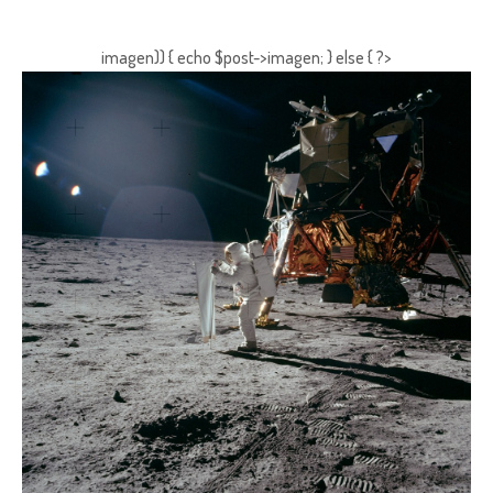
imagen)) { echo $post->imagen; } else { ?>