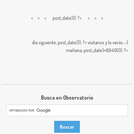
< < <
post_date))); ?> > > >
día siguiente,
post_date))); ?>
visitanos y lo verás ;-)
mañana,
post_date)+86400)); ?>
Busca en Observatorio