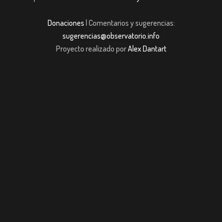
Donaciones
| Comentarios y sugerencias:
sugerencias@observatorio.info
Proyecto realizado por
Alex Dantart
t
Casibom