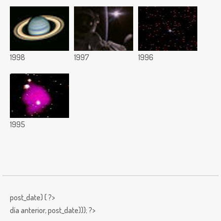
1998
1997
1996
1995
post_date) { ?>
día anterior,
post_date))); ?>