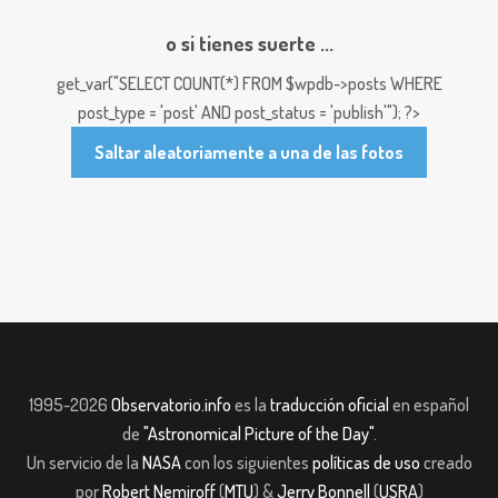
o si tienes suerte ...
get_var("SELECT COUNT(*) FROM $wpdb->posts WHERE
post_type = 'post' AND post_status = 'publish'"); ?>
Saltar aleatoriamente a una de las fotos
1995-2026
Observatorio.info
es la
traducción oficial
en español
de
"Astronomical Picture of the Day"
.
Un servicio de la
NASA
con los siguientes
políticas de uso
creado
por
Robert Nemiroff
(
MTU
) &
Jerry Bonnell
(
USRA
)