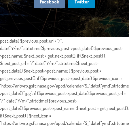
Facebook
Twitter
post_date) $previous_post_url = "/".
date("Y/m/",strtotime($previous_post->post_date)).$previous_post-
>post_name; $next_post = get_next_post(); if ($next_post) {
$next_post_url = "/".date("Y/m/",strtotime($next_post-
>post_date)).$next_post->post_name; } $previous_post =
get_previous_post(); if ($previous_post->post_date) $previous_icon =
"https://antwrp.gsfc.nasa.gov/apod/calendar/S_".date("ymd",strtotime
>post_date)).".jpg"; if ($previous_post->post_date) $previous_post_url =
"/". date("Y/m/",strtotime($previous_post-
>post_date)).$previous_post->post_name; $next_post = get_next_post();
if ($next_post) { $next_icon =
"https://antwrp.gsfc.nasa.gov/apod/calendar/S_".date("ymd",strtotime