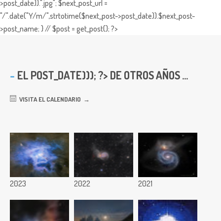
>post_date)).".jpg"; $next_post_url =
"/".date("Y/m/",strtotime($next_post->post_date)).$next_post-
>post_name; } // $post = get_post(); ?>
EL
POST_DATE))); ?> DE OTROS AÑOS ...
VISITA EL CALENDARIO
2023
2022
2021