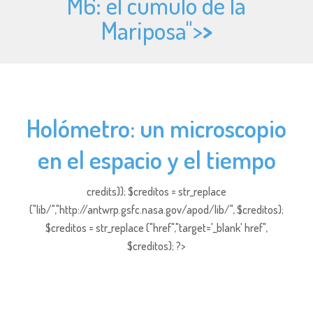
M6: el cúmulo de la
Mariposa">
>
Holómetro: un microscopio
en el espacio y el tiempo
credits)); $creditos = str_replace
("lib/","http://antwrp.gsfc.nasa.gov/apod/lib/", $creditos);
$creditos = str_replace ("href","target='_blank' href",
$creditos); ?>