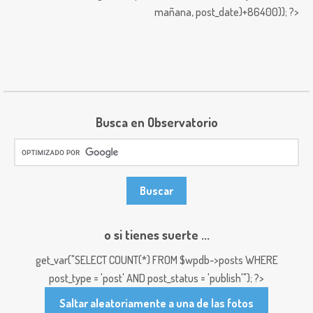
mañana,
post_date)+86400)); ?>
Busca en Observatorio
o si tienes suerte ...
get_var("SELECT COUNT(*) FROM $wpdb->posts WHERE
post_type = 'post' AND post_status = 'publish'"); ?>
Saltar aleatoriamente a una de las fotos