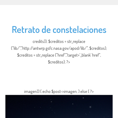
Retrato de constelaciones
credits)); $creditos = str_replace
("lib/","http://antwrp.gsfc.nasa.gov/apod/lib/", $creditos);
$creditos = str_replace ("href","target='_blank' href",
$creditos); ?>
imagen)) { echo $post->imagen; } else { ?>