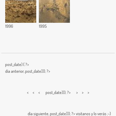
1996
1995
post_date) { ?>
día anterior,
post_date))); ?>
< < <
post_date))); ?> > > >
día siguiente,
post_date))); ?>
visitanos y lo verás ;-)