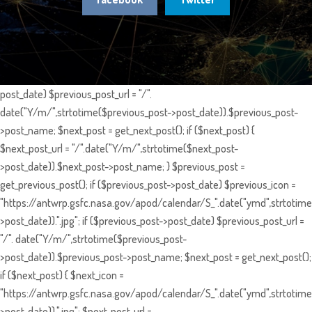
post_date) $previous_post_url = "/".
date("Y/m/",strtotime($previous_post->post_date)).$previous_post-
>post_name; $next_post = get_next_post(); if ($next_post) {
$next_post_url = "/".date("Y/m/",strtotime($next_post-
>post_date)).$next_post->post_name; } $previous_post =
get_previous_post(); if ($previous_post->post_date) $previous_icon =
"https://antwrp.gsfc.nasa.gov/apod/calendar/S_".date("ymd",strtotime
>post_date)).".jpg"; if ($previous_post->post_date) $previous_post_url =
"/". date("Y/m/",strtotime($previous_post-
>post_date)).$previous_post->post_name; $next_post = get_next_post();
if ($next_post) { $next_icon =
"https://antwrp.gsfc.nasa.gov/apod/calendar/S_".date("ymd",strtotime
>post_date)).".jpg"; $next_post_url =