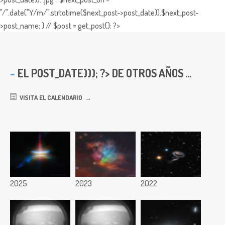
"/".date("Y/m/",strtotime($next_post->post_date)).$next_post-
>post_name; } // $post = get_post(); ?>
EL
POST_DATE))); ?> DE OTROS AÑOS ...
VISITA EL CALENDARIO
2025
2023
2022