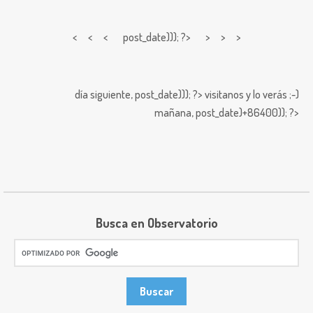
< < <
post_date))); ?> > > >
día siguiente,
post_date))); ?>
visitanos y lo verás ;-)
mañana,
post_date)+86400)); ?>
Busca en Observatorio