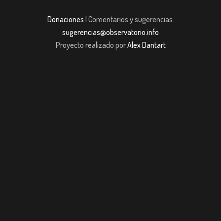
Donaciones
| Comentarios y sugerencias:
sugerencias@observatorio.info
Proyecto realizado por
Alex Dantart
dpashabet
Casibom