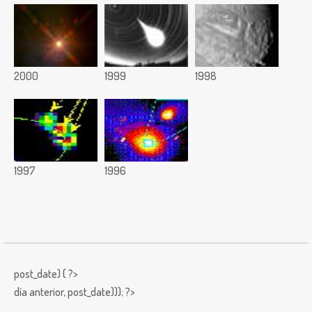
2000
1999
1998
1997
1996
post_date) { ?>
día anterior,
post_date))); ?>