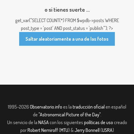
o si tienes suerte ...
get_var("SELECT COUNT(*) FROM $wpdb->posts WHERE
post_type = 'post' AND post_status = 'publish'"); ?>
Saltar aleatoriamente a una de las fotos
1995-2026
Observatorio.info
es la
traducción oficial
en español
de
"Astronomical Picture of the Day"
.
Un servicio de la
NASA
con los siguientes
políticas de uso
creado
por
Robert Nemiroff
(
MTU
) &
Jerry Bonnell
(
USRA
)