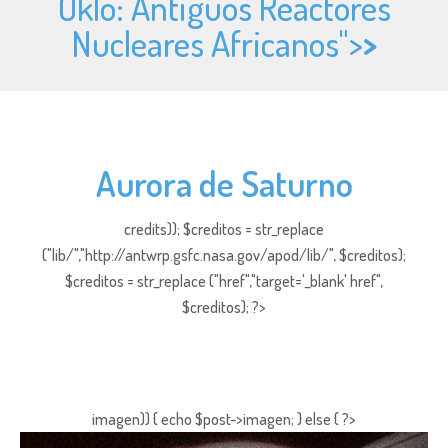
Oklo: Antiguos Reactores
Nucleares Africanos">
>
Aurora de Saturno
credits)); $creditos = str_replace
("lib/","http://antwrp.gsfc.nasa.gov/apod/lib/", $creditos);
$creditos = str_replace ("href","target='_blank' href",
$creditos); ?>
imagen)) { echo $post->imagen; } else { ?>