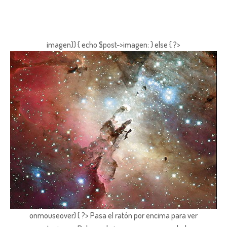
imagen)) { echo $post->imagen; } else { ?>
onmouseover) { ?> Pasa el ratón por encima para ver