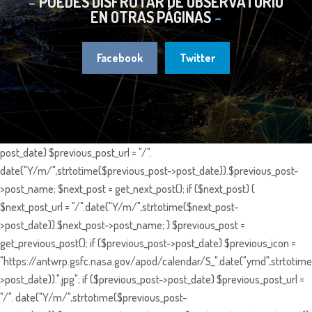
PUEDES DISFRUTAR DE OBSERVATORIO
EN OTRAS PÁGINAS
Facebook
Twitter
post_date) $previous_post_url = "/".
date("Y/m/",strtotime($previous_post->post_date)).$previous_post-
>post_name; $next_post = get_next_post(); if ($next_post) {
$next_post_url = "/".date("Y/m/",strtotime($next_post-
>post_date)).$next_post->post_name; } $previous_post =
get_previous_post(); if ($previous_post->post_date) $previous_icon =
"https://antwrp.gsfc.nasa.gov/apod/calendar/S_".date("ymd",strtotime
>post_date)).".jpg"; if ($previous_post->post_date) $previous_post_url =
"/". date("Y/m/",strtotime($previous_post-