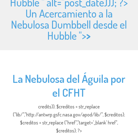
Hubble " alt="
post_date))); ?>
Un Acercamiento a la
Nebulosa Dumbbell desde el
Hubble ">
>
La Nebulosa del Águila por
el CFHT
credits)); $creditos = str_replace
("lib/","http://antwrp.gsfc.nasa.gov/apod/lib/", $creditos);
$creditos = str_replace ("href","target='_blank' href",
$creditos); ?>