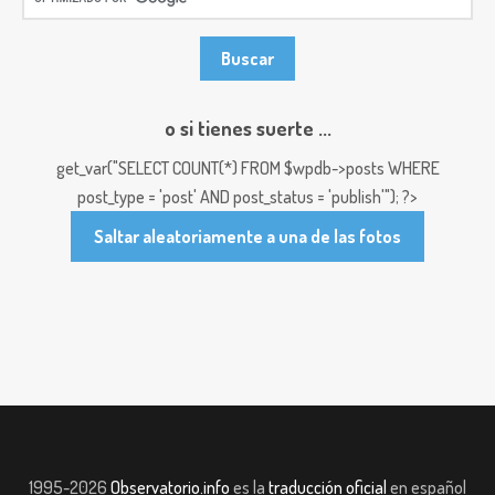
o si tienes suerte ...
get_var("SELECT COUNT(*) FROM $wpdb->posts WHERE
post_type = 'post' AND post_status = 'publish'"); ?>
Saltar aleatoriamente a una de las fotos
1995-2026
Observatorio.info
es la
traducción oficial
en español