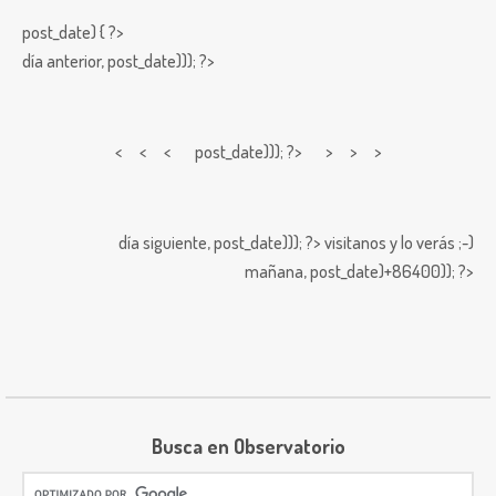
post_date) { ?>
día anterior,
post_date))); ?>
< < <
post_date))); ?> > > >
día siguiente,
post_date))); ?>
visitanos y lo verás ;-)
mañana,
post_date)+86400)); ?>
Busca en Observatorio