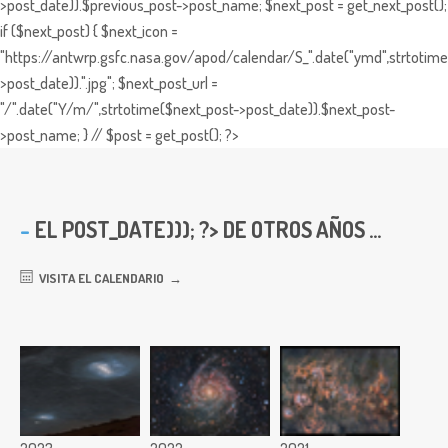
>post_date)).$previous_post->post_name; $next_post = get_next_post();
if ($next_post) { $next_icon =
"https://antwrp.gsfc.nasa.gov/apod/calendar/S_".date("ymd",strtotime
>post_date)).".jpg"; $next_post_url =
"/".date("Y/m/",strtotime($next_post->post_date)).$next_post-
>post_name; } // $post = get_post(); ?>
EL
POST_DATE))); ?> DE OTROS AÑOS ...
VISITA EL CALENDARIO