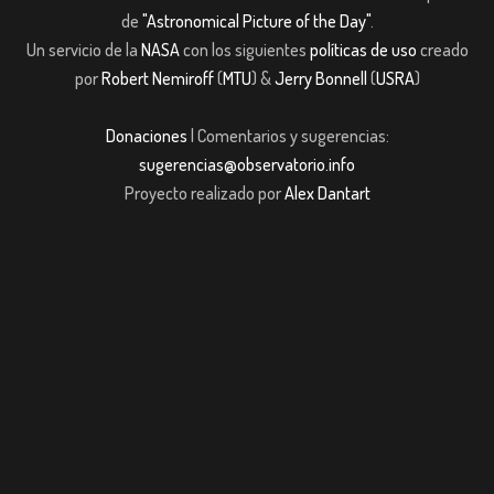
de
"Astronomical Picture of the Day"
.
Un servicio de la
NASA
con los siguientes
políticas de uso
creado
por
Robert Nemiroff
(
MTU
) &
Jerry Bonnell
(
USRA
)
Donaciones
| Comentarios y sugerencias:
sugerencias@observatorio.info
Proyecto realizado por
Alex Dantart
 giriş
casibom giriş
Jojobet
casibom giriş
Jojobet
casibom