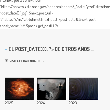
if ($next_post) { $next_icon =
"https://antwrp.gsfc.nasa.gov/apod/calendar/S_".date("ymd",strtotime
>post_date)).".jpg"; $next_post_url =
"/".date("Y/m/",strtotime($next_post->post_date)).$next_post-
>post_name; } // $post = get_post(); ?>
EL
POST_DATE))); ?> DE OTROS AÑOS ...
VISITA EL CALENDARIO
2025
2024
2023