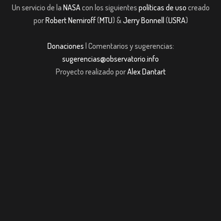
Un servicio de la
NASA
con los siguientes
políticas de uso
creado
por
Robert Nemiroff
(
MTU
) &
Jerry Bonnell
(
USRA
)
Donaciones
| Comentarios y sugerencias:
sugerencias@observatorio.info
Proyecto realizado por
Alex Dantart
abet