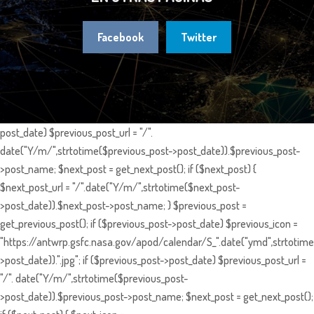
Facebook
Twitter
post_date) $previous_post_url = "/".
date("Y/m/",strtotime($previous_post->post_date)).$previous_post-
>post_name; $next_post = get_next_post(); if ($next_post) {
$next_post_url = "/".date("Y/m/",strtotime($next_post-
>post_date)).$next_post->post_name; } $previous_post =
get_previous_post(); if ($previous_post->post_date) $previous_icon =
"https://antwrp.gsfc.nasa.gov/apod/calendar/S_".date("ymd",strtotime
>post_date)).".jpg"; if ($previous_post->post_date) $previous_post_url =
"/". date("Y/m/",strtotime($previous_post-
>post_date)).$previous_post->post_name; $next_post = get_next_post();