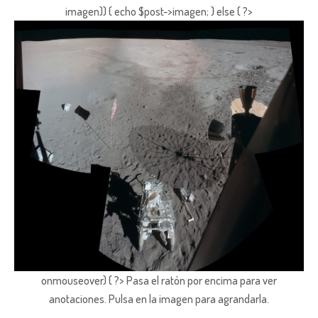
imagen)) { echo $post->imagen; } else { ?>
onmouseover) { ?> Pasa el ratón por encima para ver
anotaciones.
Pulsa en la imagen para agrandarla.