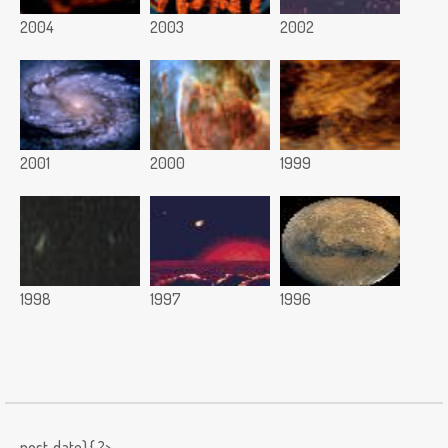
2004
2003
2002
2001
2000
1999
1998
1997
1996
post_date) { ?>