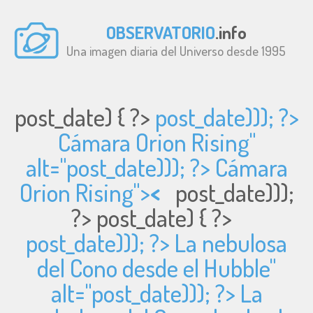
OBSERVATORIO
.info
Una imagen diaria del Universo desde 1995
post_date) { ?>
post_date))); ?>
Cámara Orion Rising"
alt="
post_date))); ?> Cámara
Orion Rising">
<
post_date)));
?>
post_date) { ?>
post_date))); ?> La nebulosa
del Cono desde el Hubble"
alt="
post_date))); ?> La