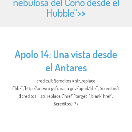
nebulosa del Cono desde el
Hubble">
>
Apolo 14: Una vista desde
el Antares
credits)); $creditos = str_replace
("lib/","http://antwrp.gsfc.nasa.gov/apod/lib/", $creditos);
$creditos = str_replace ("href","target='_blank' href",
$creditos); ?>