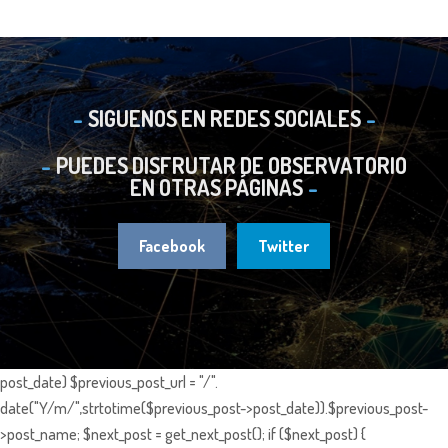
SIGUENOS EN REDES SOCIALES
PUEDES DISFRUTAR DE OBSERVATORIO
EN OTRAS PÁGINAS
Facebook
Twitter
post_date) $previous_post_url = "/".
date("Y/m/",strtotime($previous_post->post_date)).$previous_post-
>post_name; $next_post = get_next_post(); if ($next_post) {