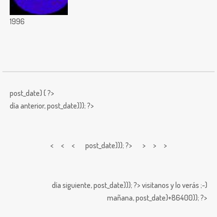
1996
post_date) { ?>
día anterior,
post_date))); ?>
< < <
post_date))); ?> > > >
día siguiente,
post_date))); ?>
visitanos y lo verás ;-)
mañana,
post_date)+86400)); ?>