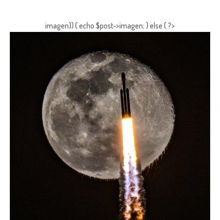
imagen)) { echo $post->imagen; } else { ?>