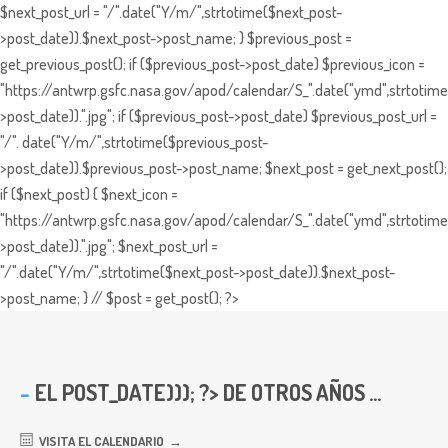
$next_post_url = "/".date("Y/m/",strtotime($next_post-
>post_date)).$next_post->post_name; } $previous_post =
get_previous_post(); if ($previous_post->post_date) $previous_icon =
"https://antwrp.gsfc.nasa.gov/apod/calendar/S_".date("ymd",strtotime
>post_date)).".jpg"; if ($previous_post->post_date) $previous_post_url =
"/". date("Y/m/",strtotime($previous_post-
>post_date)).$previous_post->post_name; $next_post = get_next_post();
if ($next_post) { $next_icon =
"https://antwrp.gsfc.nasa.gov/apod/calendar/S_".date("ymd",strtotime
>post_date)).".jpg"; $next_post_url =
"/".date("Y/m/",strtotime($next_post->post_date)).$next_post-
>post_name; } // $post = get_post(); ?>
EL
POST_DATE))); ?> DE OTROS AÑOS ...
VISITA EL CALENDARIO