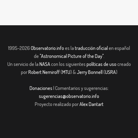
1995-2026
Observatorio.info
es la
traducción oficial
en español
de
"Astronomical Picture of the Day"
.
Un servicio de la
NASA
con los siguientes
políticas de uso
creado
por
Robert Nemiroff
(
MTU
) &
Jerry Bonnell
(
USRA
)
Donaciones
| Comentarios y sugerencias:
sugerencias@observatorio.info
Proyecto realizado por
Alex Dantart
casibom giriş
casibom giriş
casibom
Grandpashabet