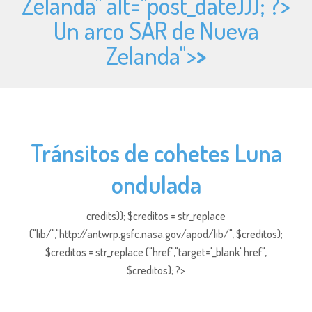
Zelanda" alt="
post_date))); ?>
Un arco SAR de Nueva
Zelanda">
>
Tránsitos de cohetes Luna
ondulada
credits)); $creditos = str_replace
("lib/","http://antwrp.gsfc.nasa.gov/apod/lib/", $creditos);
$creditos = str_replace ("href","target='_blank' href",
$creditos); ?>