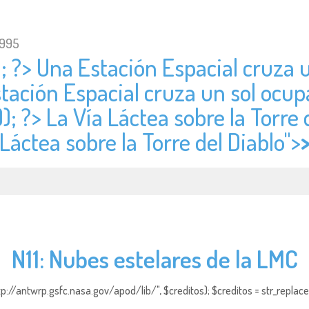
1995
); ?> Una Estación Espacial cruza 
stación Espacial cruza un sol ocup
); ?> La Vía Láctea sobre la Torre 
 Láctea sobre la Torre del Diablo">
N11: Nubes estelares de la LMC
http://antwrp.gsfc.nasa.gov/apod/lib/", $creditos); $creditos = str_replace (