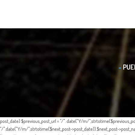
PUE
post_date) $previous_post_url = "/". date("Y/m/",strtotime($previous_po
"/".date("Y/m/",strtotime($next_post->post_date)).$next_post->post_nam