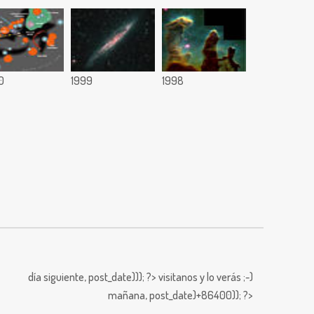
0
1999
1998
día siguiente,
post_date))); ?>
visitanos y lo verás ;-)
mañana,
post_date)+86400)); ?>