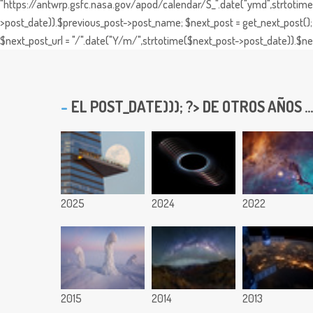
"https://antwrp.gsfc.nasa.gov/apod/calendar/S_".date("ymd",strtotime($
>post_date)).$previous_post->post_name; $next_post = get_next_post(); 
$next_post_url = "/".date("Y/m/",strtotime($next_post->post_date)).$nex
EL
POST_DATE))); ?> DE OTROS AÑOS ...
2025
2024
2022
2015
2014
2013