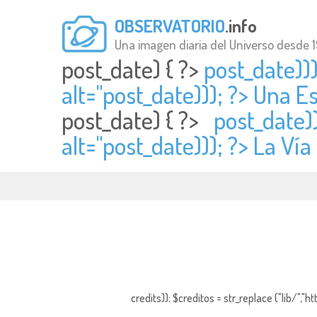
OBSERVATORIO
.info
Una imagen diaria del Universo desde 
post_date) { ?>
post_date))
alt="
post_date))); ?> Una E
post_date) { ?>
post_date))
alt="
post_date))); ?> La Vía
credits)); $creditos = str_replace ("lib/","