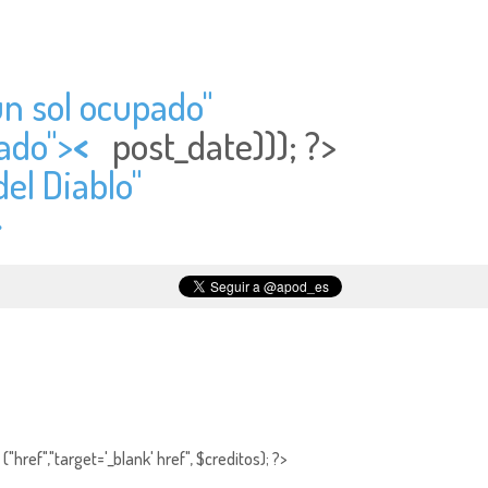
un sol ocupado"
ado">
<
post_date))); ?>
del Diablo"
>
"href","target='_blank' href", $creditos); ?>