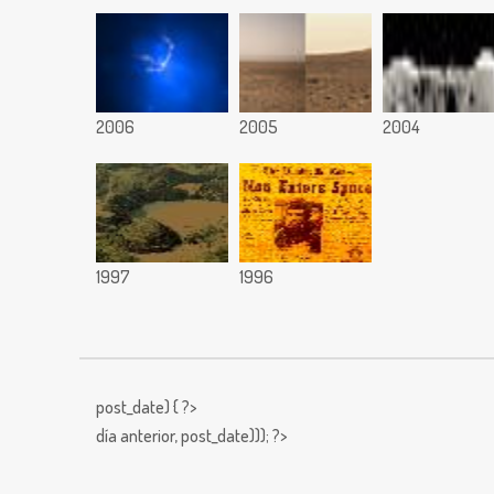
2006
2005
2004
1997
1996
post_date) { ?>
día anterior,
post_date))); ?>