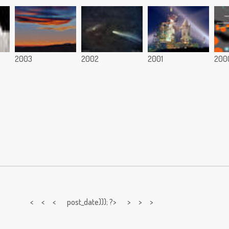
2003
2002
2001
200
< < <
post_date))); ?> > > >