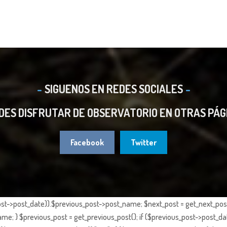
SIGUENOS EN REDES SOCIALES
DES DISFRUTAR DE OBSERVATORIO EN OTRAS PÁG
Facebook
Twitter
st->post_date)).$previous_post->post_name; $next_post = get_next_post()
e; } $previous_post = get_previous_post(); if ($previous_post->post_da