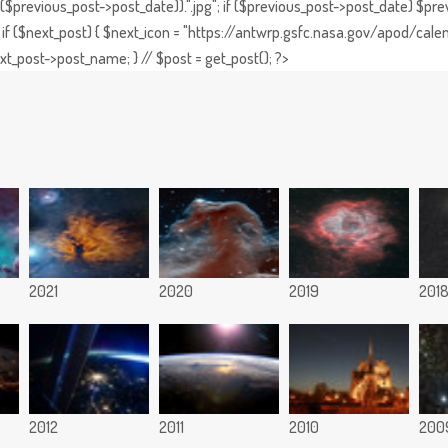
previous_post->post_date)).".jpg"; if ($previous_post->post_date) $prev
if ($next_post) { $next_icon = "https://antwrp.gsfc.nasa.gov/apod/calen
t_post->post_name; } // $post = get_post(); ?>
2021
2020
2019
201
2012
2011
2010
200