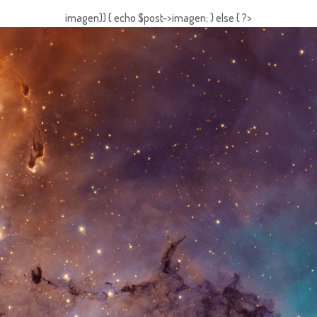
imagen)) { echo $post->imagen; } else { ?>