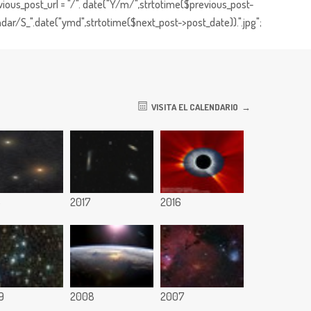
ious_post_url = "/". date("Y/m/",strtotime($previous_post-
dar/S_".date("ymd",strtotime($next_post->post_date)).".jpg";
VISITA EL CALENDARIO
8
2017
2016
9
2008
2007