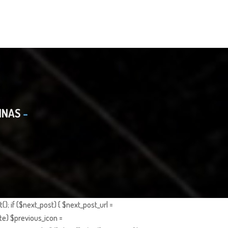
INAS
; if ($next_post) { $next_post_url =
te) $previous_icon =