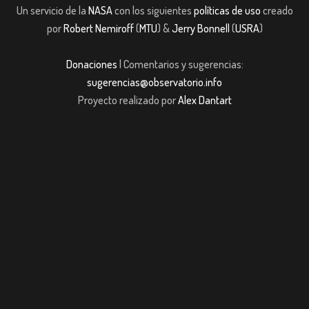
Un servicio de la
NASA
con los siguientes
políticas de uso
creado
por
Robert Nemiroff
(
MTU
) &
Jerry Bonnell
(
USRA
)
Donaciones
| Comentarios y sugerencias:
sugerencias@observatorio.info
Proyecto realizado por
Alex Dantart
m giriş
casibom giriş
Jojobet
casibom giriş