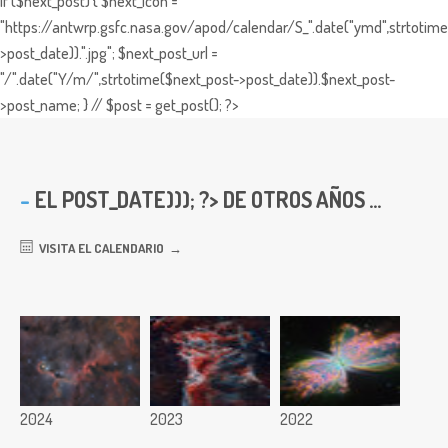
if ($next_post) { $next_icon =
"https://antwrp.gsfc.nasa.gov/apod/calendar/S_".date("ymd",strtotime
>post_date)).".jpg"; $next_post_url =
"/".date("Y/m/",strtotime($next_post->post_date)).$next_post-
>post_name; } // $post = get_post(); ?>
EL
POST_DATE))); ?> DE OTROS AÑOS ...
VISITA EL CALENDARIO
2024
2023
2022