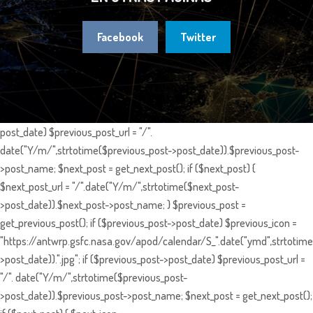
Facebook
Twitter
post_date) $previous_post_url = "/".
date("Y/m/",strtotime($previous_post->post_date)).$previous_post-
>post_name; $next_post = get_next_post(); if ($next_post) {
$next_post_url = "/".date("Y/m/",strtotime($next_post-
>post_date)).$next_post->post_name; } $previous_post =
get_previous_post(); if ($previous_post->post_date) $previous_icon =
"https://antwrp.gsfc.nasa.gov/apod/calendar/S_".date("ymd",strtotime
>post_date)).".jpg"; if ($previous_post->post_date) $previous_post_url =
"/". date("Y/m/",strtotime($previous_post-
>post_date)).$previous_post->post_name; $next_post = get_next_post();