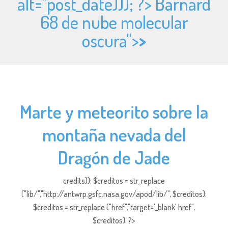
alt="
post_date))); ?> Barnard
68 de nube molecular
oscura">
>
Marte y meteorito sobre la
montaña nevada del
Dragón de Jade
credits)); $creditos = str_replace
("lib/","http://antwrp.gsfc.nasa.gov/apod/lib/", $creditos);
$creditos = str_replace ("href","target='_blank' href",
$creditos); ?>