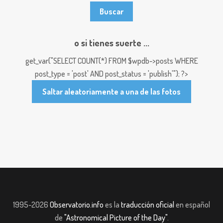
o si tienes suerte ...
get_var("SELECT COUNT(*) FROM $wpdb->posts WHERE
post_type = 'post' AND post_status = 'publish'"); ?>
Saltar aleatoriamente a una de las fotos
1995-2026
Observatorio.info
es la
traducción oficial
en español
de
"Astronomical Picture of the Day"
.