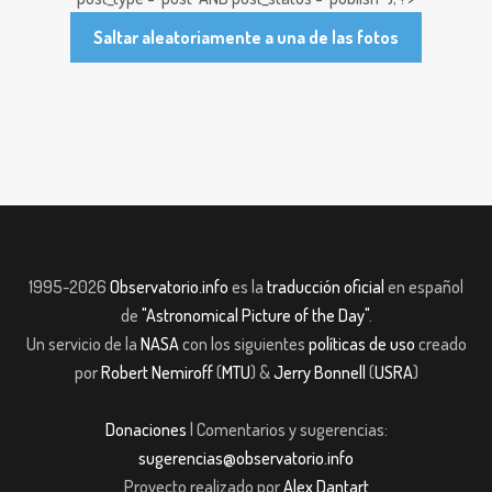
Saltar aleatoriamente a una de las fotos
1995-2026
Observatorio.info
es la
traducción oficial
en español
de
"Astronomical Picture of the Day"
.
Un servicio de la
NASA
con los siguientes
políticas de uso
creado
por
Robert Nemiroff
(
MTU
) &
Jerry Bonnell
(
USRA
)
Donaciones
| Comentarios y sugerencias:
sugerencias@observatorio.info
Proyecto realizado por
Alex Dantart