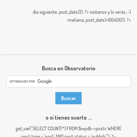
día siguiente,
post_date))); ?>
visitanos y lo verás ;-)
mañana,
post_date)+86400)); ?>
Busca en Observatorio
o si tienes suerte ...
get_var("SELECT COUNT(*) FROM $wpdb->posts WHERE
post_type = 'post' AND post_status = 'publish'"); ?>