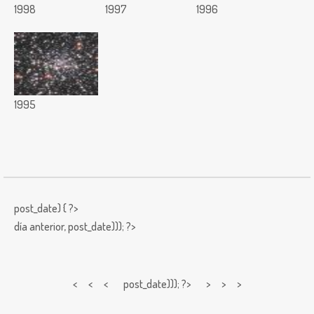
1998
1997
1996
1995
post_date) { ?>
día anterior,
post_date))); ?>
< < <
post_date))); ?> > > >