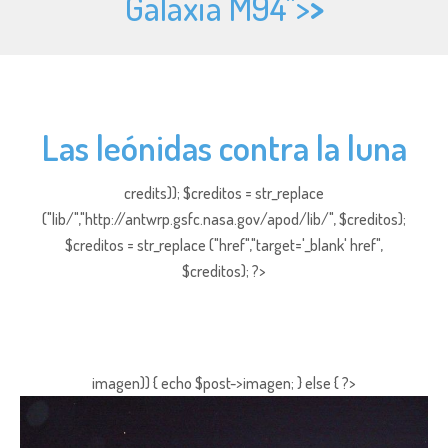
Galaxia M94">
>
Las leónidas contra la luna
credits)); $creditos = str_replace
("lib/","http://antwrp.gsfc.nasa.gov/apod/lib/", $creditos);
$creditos = str_replace ("href","target='_blank' href",
$creditos); ?>
imagen)) { echo $post->imagen; } else { ?>