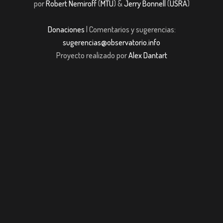
por
Robert Nemiroff
(
MTU
) &
Jerry Bonnell
(
USRA
)
Donaciones
| Comentarios y sugerencias:
sugerencias@observatorio.info
Proyecto realizado por
Alex Dantart
bom giriş
casibom giriş
Jojobet
casibom giriş