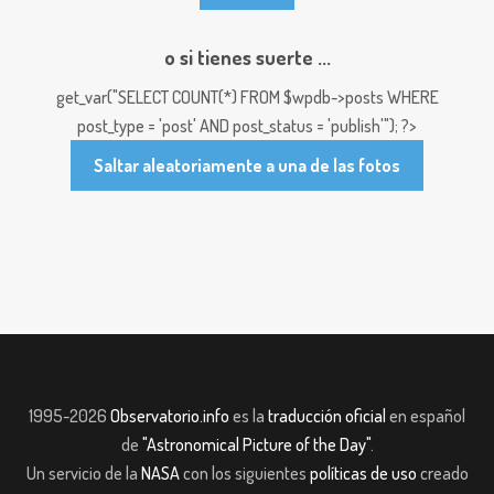
o si tienes suerte ...
get_var("SELECT COUNT(*) FROM $wpdb->posts WHERE
post_type = 'post' AND post_status = 'publish'"); ?>
Saltar aleatoriamente a una de las fotos
1995-2026
Observatorio.info
es la
traducción oficial
en español
de
"Astronomical Picture of the Day"
.
Un servicio de la
NASA
con los siguientes
políticas de uso
creado