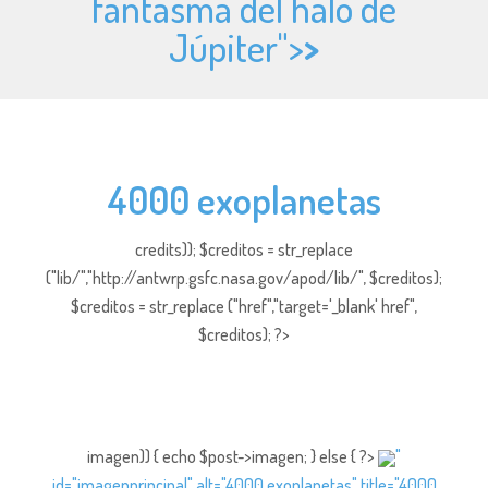
fantasma del halo de
Júpiter">
>
4000 exoplanetas
credits)); $creditos = str_replace
("lib/","http://antwrp.gsfc.nasa.gov/apod/lib/", $creditos);
$creditos = str_replace ("href","target='_blank' href",
$creditos); ?>
imagen)) { echo $post->imagen; } else { ?>
"
id="imagenprincipal" alt="4000 exoplanetas" title="4000