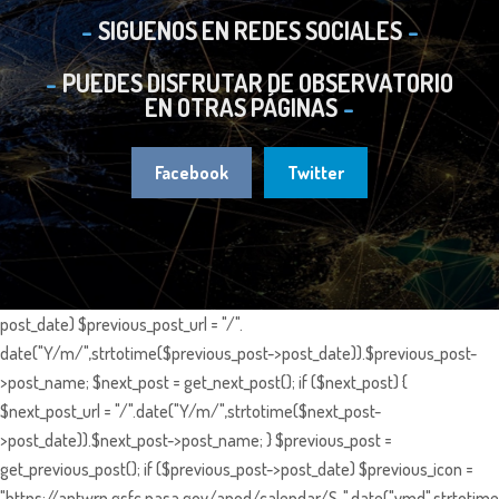
SIGUENOS EN REDES SOCIALES
PUEDES DISFRUTAR DE OBSERVATORIO
EN OTRAS PÁGINAS
Facebook
Twitter
post_date) $previous_post_url = "/".
date("Y/m/",strtotime($previous_post->post_date)).$previous_post-
>post_name; $next_post = get_next_post(); if ($next_post) {
$next_post_url = "/".date("Y/m/",strtotime($next_post-
>post_date)).$next_post->post_name; } $previous_post =
get_previous_post(); if ($previous_post->post_date) $previous_icon =
"https://antwrp.gsfc.nasa.gov/apod/calendar/S_".date("ymd",strtotime