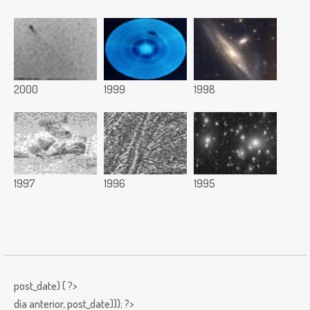
2000
1999
1998
1997
1996
1995
post_date) { ?>
día anterior,
post_date))); ?>