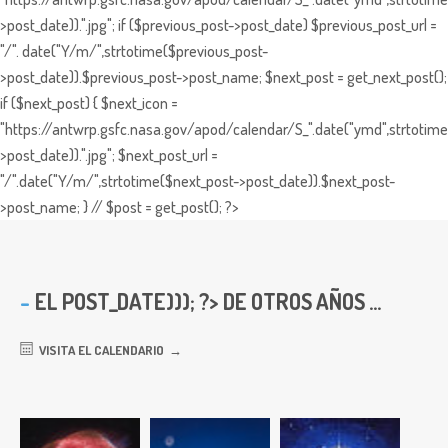
>post_date)).".jpg"; if ($previous_post->post_date) $previous_post_url =
"/". date("Y/m/",strtotime($previous_post-
>post_date)).$previous_post->post_name; $next_post = get_next_post();
if ($next_post) { $next_icon =
"https://antwrp.gsfc.nasa.gov/apod/calendar/S_".date("ymd",strtotime
>post_date)).".jpg"; $next_post_url =
"/".date("Y/m/",strtotime($next_post->post_date)).$next_post-
>post_name; } // $post = get_post(); ?>
EL
POST_DATE))); ?> DE OTROS AÑOS ...
VISITA EL CALENDARIO