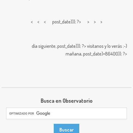
< < <
post_date))); ?> > > >
día siguiente,
post_date))); ?>
visitanos y lo verás ;-)
mañana,
post_date)+86400)); ?>
Busca en Observatorio