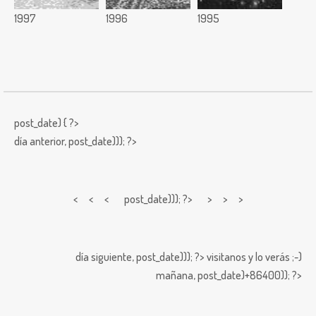
1997
1996
1995
post_date) { ?>
día anterior,
post_date))); ?>
< < <
post_date))); ?> > > >
día siguiente,
post_date))); ?>
visitanos y lo verás ;-)
mañana,
post_date)+86400)); ?>