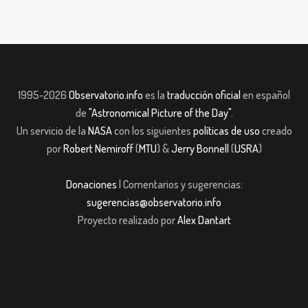
1995-2026
Observatorio.info
es la
traducción oficial
en español
de
"Astronomical Picture of the Day"
.
Un servicio de la
NASA
con los siguientes
políticas de uso
creado
por
Robert Nemiroff
(
MTU
) &
Jerry Bonnell
(
USRA
)
Donaciones
| Comentarios y sugerencias:
sugerencias@observatorio.info
Proyecto realizado por
Alex Dantart
casibom giriş
casibom giriş
Jojobet
casibom giriş