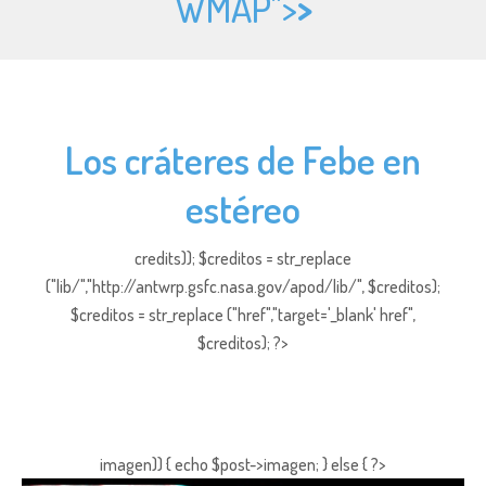
WMAP">
>
Los cráteres de Febe en
estéreo
credits)); $creditos = str_replace
("lib/","http://antwrp.gsfc.nasa.gov/apod/lib/", $creditos);
$creditos = str_replace ("href","target='_blank' href",
$creditos); ?>
imagen)) { echo $post->imagen; } else { ?>