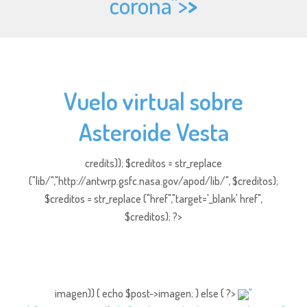
corona">
>
Vuelo virtual sobre
Asteroide Vesta
credits)); $creditos = str_replace
("lib/","http://antwrp.gsfc.nasa.gov/apod/lib/", $creditos);
$creditos = str_replace ("href","target='_blank' href",
$creditos); ?>
imagen)) { echo $post->imagen; } else { ?>
"