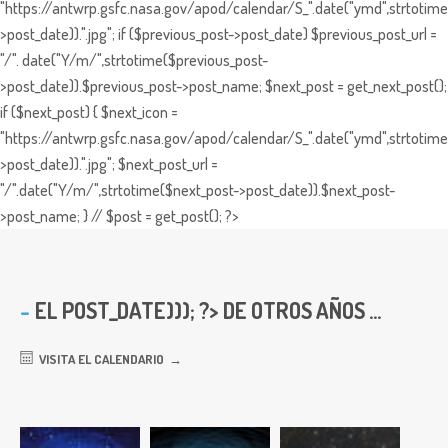
"https://antwrp.gsfc.nasa.gov/apod/calendar/S_".date("ymd",strtotime
>post_date)).".jpg"; if ($previous_post->post_date) $previous_post_url =
"/". date("Y/m/",strtotime($previous_post-
>post_date)).$previous_post->post_name; $next_post = get_next_post();
if ($next_post) { $next_icon =
"https://antwrp.gsfc.nasa.gov/apod/calendar/S_".date("ymd",strtotime
>post_date)).".jpg"; $next_post_url =
"/".date("Y/m/",strtotime($next_post->post_date)).$next_post-
>post_name; } // $post = get_post(); ?>
EL
POST_DATE))); ?> DE OTROS AÑOS ...
VISITA EL CALENDARIO