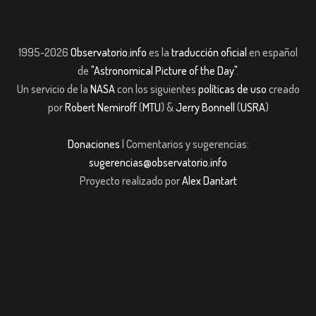
1995-2026
Observatorio.info
es la
traducción oficial
en español
de
"Astronomical Picture of the Day"
.
Un servicio de la
NASA
con los siguientes
políticas de uso
creado
por
Robert Nemiroff
(
MTU
) &
Jerry Bonnell
(
USRA
)
Donaciones
| Comentarios y sugerencias:
sugerencias@observatorio.info
Proyecto realizado por
Alex Dantart
riş
casibom giriş
casibom giriş
Jojobet
casibom giriş