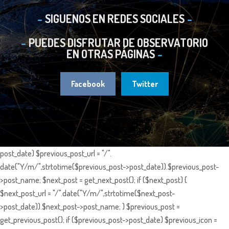
SIGUENOS EN REDES SOCIALES
PUEDES DISFRUTAR DE OBSERVATORIO
EN OTRAS PÁGINAS
Facebook
Twitter
post_date) $previous_post_url = "/".
date("Y/m/",strtotime($previous_post->post_date)).$previous_post-
>post_name; $next_post = get_next_post(); if ($next_post) {
$next_post_url = "/".date("Y/m/",strtotime($next_post-
>post_date)).$next_post->post_name; } $previous_post =
get_previous_post(); if ($previous_post->post_date) $previous_icon =