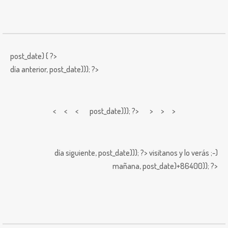
post_date) { ?>
día anterior,
post_date))); ?>
< < <
post_date))); ?> > > >
día siguiente,
post_date))); ?>
visitanos y lo verás ;-)
mañana,
post_date)+86400)); ?>