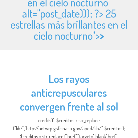
en el cielo nocturno"
alt="
post_date))); ?> 25
estrellas más brillantes en el
cielo nocturno">
>
Los rayos
anticrepusculares
convergen frente al sol
credits)); $creditos = str_replace
("lib/","http://antwrp.gsfc.nasa.gov/apod/lib/", $creditos);
$creditos = str_replace ("href","target='_blank' href",