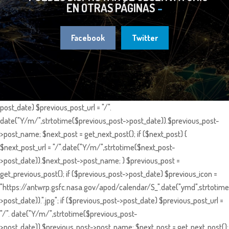
EN OTRAS PÁGINAS
Facebook
Twitter
post_date) $previous_post_url = "/".
date("Y/m/",strtotime($previous_post->post_date)).$previous_post-
>post_name; $next_post = get_next_post(); if ($next_post) {
$next_post_url = "/".date("Y/m/",strtotime($next_post-
>post_date)).$next_post->post_name; } $previous_post =
get_previous_post(); if ($previous_post->post_date) $previous_icon =
"https://antwrp.gsfc.nasa.gov/apod/calendar/S_".date("ymd",strtotime
>post_date)).".jpg"; if ($previous_post->post_date) $previous_post_url =
"/". date("Y/m/",strtotime($previous_post-
>post_date)).$previous_post->post_name; $next_post = get_next_post();