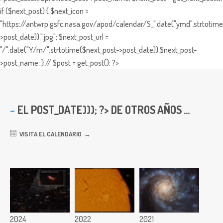
if ($next_post) { $next_icon =
"https://antwrp.gsfc.nasa.gov/apod/calendar/S_".date("ymd",strtotime
>post_date)).".jpg"; $next_post_url =
"/".date("Y/m/",strtotime($next_post->post_date)).$next_post-
>post_name; } // $post = get_post(); ?>
EL
POST_DATE))); ?> DE OTROS AÑOS ...
VISITA EL CALENDARIO
2024
2022
2021