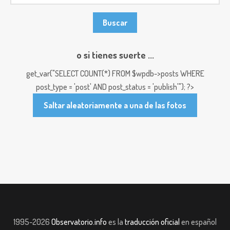
o si tienes suerte ...
get_var("SELECT COUNT(*) FROM $wpdb->posts WHERE
post_type = 'post' AND post_status = 'publish'"); ?>
Saltar aleatoriamente a una de las fotos
1995-2026
Observatorio.info
es la
traducción oficial
en español