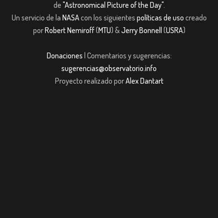
de
"Astronomical Picture of the Day"
.
Un servicio de la
NASA
con los siguientes
políticas de uso
creado
por
Robert Nemiroff
(
MTU
) &
Jerry Bonnell
(
USRA
)
Donaciones
| Comentarios y sugerencias:
sugerencias@observatorio.info
Proyecto realizado por
Alex Dantart
m giriş
casibom giriş
Jojobet
casibom giriş