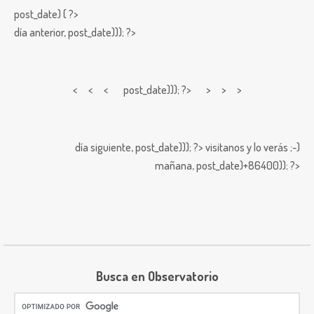
post_date) { ?>
día anterior,
post_date))); ?>
< < <
post_date))); ?> > > >
día siguiente,
post_date))); ?>
visitanos y lo verás ;-)
mañana,
post_date)+86400)); ?>
Busca en Observatorio