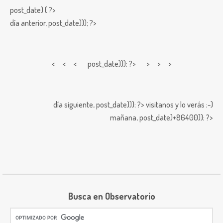
post_date) { ?>
día anterior,
post_date))); ?>
< < <
post_date))); ?> > > >
día siguiente,
post_date))); ?>
visitanos y lo verás ;-)
mañana,
post_date)+86400)); ?>
Busca en Observatorio