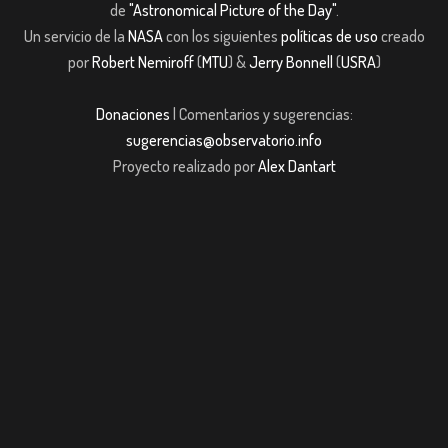
de
"Astronomical Picture of the Day"
.
Un servicio de la
NASA
con los siguientes
políticas de uso
creado
por
Robert Nemiroff
(
MTU
) &
Jerry Bonnell
(
USRA
)
Donaciones
| Comentarios y sugerencias:
sugerencias@observatorio.info
Proyecto realizado por
Alex Dantart
dpashabet
Casibom