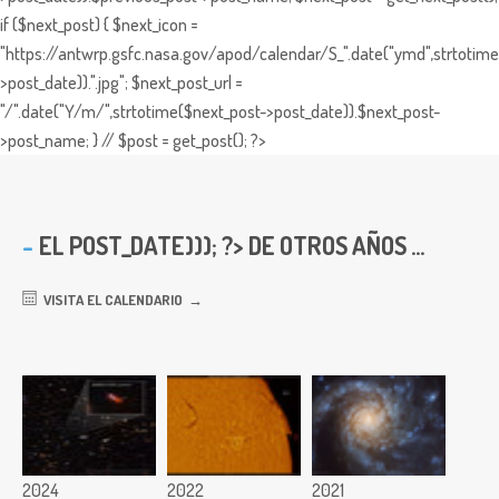
if ($next_post) { $next_icon =
"https://antwrp.gsfc.nasa.gov/apod/calendar/S_".date("ymd",strtotime
>post_date)).".jpg"; $next_post_url =
"/".date("Y/m/",strtotime($next_post->post_date)).$next_post-
>post_name; } // $post = get_post(); ?>
EL
POST_DATE))); ?> DE OTROS AÑOS ...
VISITA EL CALENDARIO
2024
2022
2021