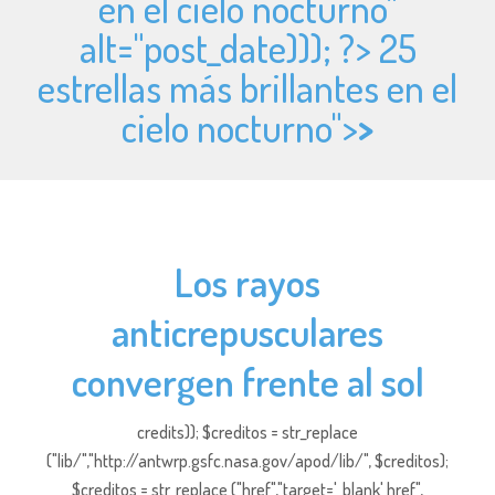
en el cielo nocturno"
alt="
post_date))); ?> 25
estrellas más brillantes en el
cielo nocturno">
>
Los rayos
anticrepusculares
convergen frente al sol
credits)); $creditos = str_replace
("lib/","http://antwrp.gsfc.nasa.gov/apod/lib/", $creditos);
$creditos = str_replace ("href","target='_blank' href",