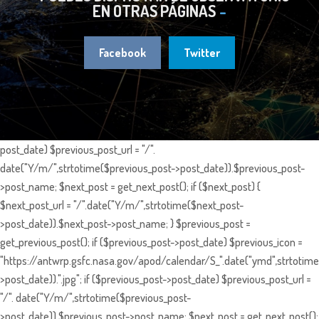
EN OTRAS PÁGINAS
Facebook
Twitter
post_date) $previous_post_url = "/".
date("Y/m/",strtotime($previous_post->post_date)).$previous_post-
>post_name; $next_post = get_next_post(); if ($next_post) {
$next_post_url = "/".date("Y/m/",strtotime($next_post-
>post_date)).$next_post->post_name; } $previous_post =
get_previous_post(); if ($previous_post->post_date) $previous_icon =
"https://antwrp.gsfc.nasa.gov/apod/calendar/S_".date("ymd",strtotime
>post_date)).".jpg"; if ($previous_post->post_date) $previous_post_url =
"/". date("Y/m/",strtotime($previous_post-
>post_date)).$previous_post->post_name; $next_post = get_next_post();