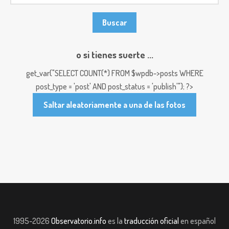
o si tienes suerte ...
get_var("SELECT COUNT(*) FROM $wpdb->posts WHERE
post_type = 'post' AND post_status = 'publish'"); ?>
Saltar aleatoriamente a una de las fotos
1995-2026
Observatorio.info
es la
traducción oficial
en español