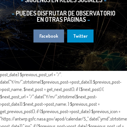
PUEDES DISFRUTAR DE OBSERVATORIO
EN OTRAS PÁGINAS
Facebook
Twitter
post_date) $previous_post_url = "/".
date("Y/m/",strtotime($previous_post->post_date)).$previous_post-
>post_name; $next_post = get_next_post(); if ($next_post) {
$next_post_url = "/".date("Y/m/",strtotime($next_post-
>post_date)).$next_post->post_name; } $previous_post =
get_previous_post(); if ($previous_post->post_date) $previous_icon =
"https://antwrp.gsfc.nasa.gov/apod/calendar/S_".date("ymd",strtotime
>post_date)).".jpg"; if ($previous_post->post_date) $previous_post_url =