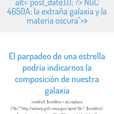
alt="
post_date))); ?> NGC
4650A: la extraña galaxia y la
materia oscura">
>
El parpadeo de una estrella
podría indicarnos la
composición de nuestra
galaxia
credits)); $creditos = str_replace
("lib/","http://antwrp.gsfc.nasa.gov/apod/lib/", $creditos);