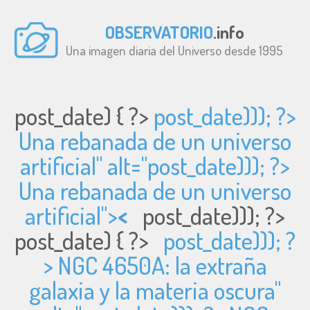
OBSERVATORIO
.info
Una imagen diaria del Universo desde 1995
post_date) { ?>
post_date))); ?>
Una rebanada de un universo
artificial" alt="
post_date))); ?>
Una rebanada de un universo
artificial">
<
post_date))); ?>
post_date) { ?>
post_date))); ?
> NGC 4650A: la extraña
galaxia y la materia oscura"