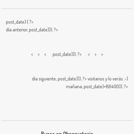
post_date) { ?>
día anterior,
post_date))); ?>
< < <
post_date))); ?> > > >
día siguiente,
post_date))); ?>
visitanos y lo verás ;-)
mañana,
post_date)+86400)); ?>
Busca en Observatorio