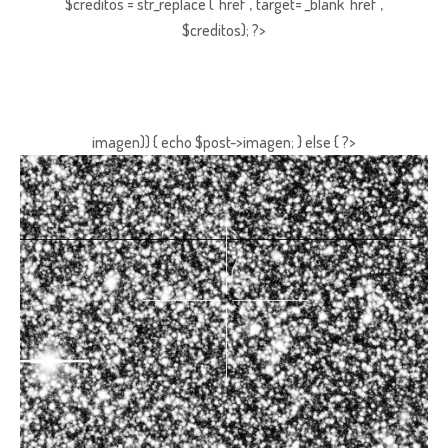
$creditos = str_replace ("href","target='_blank' href",
$creditos); ?>
imagen)) { echo $post->imagen; } else { ?>