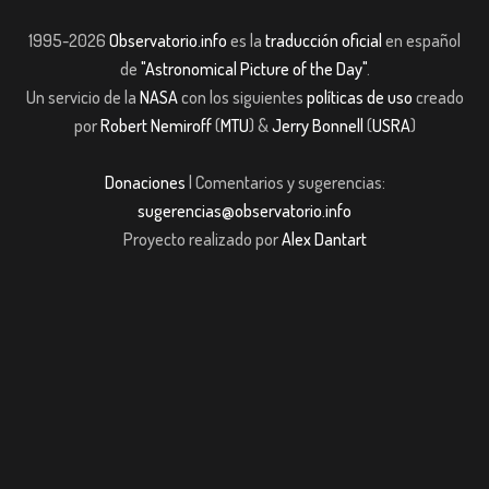
1995-2026
Observatorio.info
es la
traducción oficial
en español
de
"Astronomical Picture of the Day"
.
Un servicio de la
NASA
con los siguientes
políticas de uso
creado
por
Robert Nemiroff
(
MTU
) &
Jerry Bonnell
(
USRA
)
Donaciones
| Comentarios y sugerencias:
sugerencias@observatorio.info
Proyecto realizado por
Alex Dantart
casibom giriş
casibom giriş
Jojobet
casibom giriş