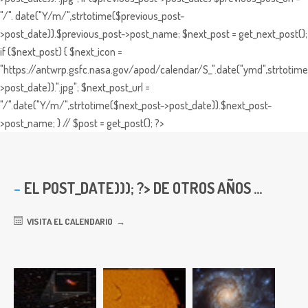
"/". date("Y/m/",strtotime($previous_post-
>post_date)).$previous_post->post_name; $next_post = get_next_post();
if ($next_post) { $next_icon =
"https://antwrp.gsfc.nasa.gov/apod/calendar/S_".date("ymd",strtotime
>post_date)).".jpg"; $next_post_url =
"/".date("Y/m/",strtotime($next_post->post_date)).$next_post-
>post_name; } // $post = get_post(); ?>
EL
POST_DATE))); ?> DE OTROS AÑOS ...
VISITA EL CALENDARIO