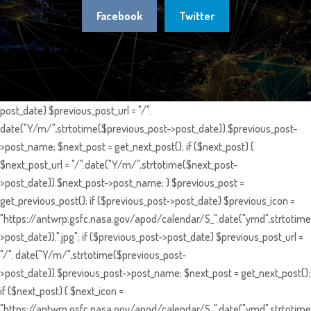
Facebook
Twitter
post_date) $previous_post_url = "/".
date("Y/m/",strtotime($previous_post->post_date)).$previous_post-
>post_name; $next_post = get_next_post(); if ($next_post) {
$next_post_url = "/".date("Y/m/",strtotime($next_post-
>post_date)).$next_post->post_name; } $previous_post =
get_previous_post(); if ($previous_post->post_date) $previous_icon =
"https://antwrp.gsfc.nasa.gov/apod/calendar/S_".date("ymd",strtotime
>post_date)).".jpg"; if ($previous_post->post_date) $previous_post_url =
"/". date("Y/m/",strtotime($previous_post-
>post_date)).$previous_post->post_name; $next_post = get_next_post();
if ($next_post) { $next_icon =
"https://antwrp.gsfc.nasa.gov/apod/calendar/S_".date("ymd",strtotime