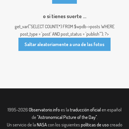
o si tienes suerte ...
get_var("SELECT COUNT(*) FROM $wpdb->posts WHERE
post_type = 'post' AND post_status = 'publish'"); ?>
Saltar aleatoriamente a una de las fotos
1995-2026
Observatorio.info
es la
traducción oficial
en español
de
"Astronomical Picture of the Day"
.
Un servicio de la
NASA
con los siguientes
políticas de uso
creado