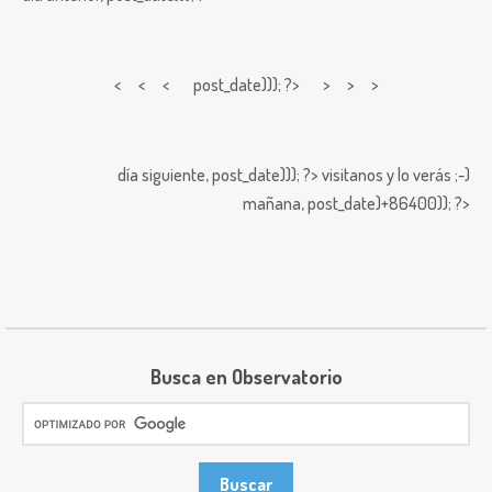
< < <
post_date))); ?> > > >
día siguiente,
post_date))); ?>
visitanos y lo verás ;-)
mañana,
post_date)+86400)); ?>
Busca en Observatorio