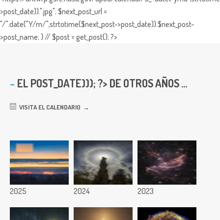
>post_date)).".jpg"; $next_post_url =
"/".date("Y/m/",strtotime($next_post->post_date)).$next_post-
>post_name; } // $post = get_post(); ?>
EL
POST_DATE))); ?> DE OTROS AÑOS ...
VISITA EL CALENDARIO
2025
2024
2023