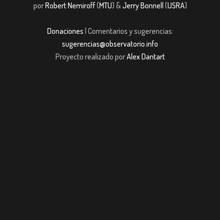
por
Robert Nemiroff
(
MTU
) &
Jerry Bonnell
(
USRA
)
Donaciones
| Comentarios y sugerencias:
sugerencias@observatorio.info
Proyecto realizado por
Alex Dantart
 giriş
casibom giriş
Jojobet
casibom giriş
Jojobet
casibom