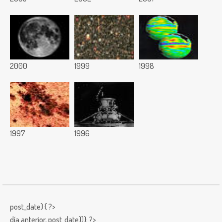
2000
1999
1998
1997
1996
post_date) { ?>
día anterior,
post_date))); ?>