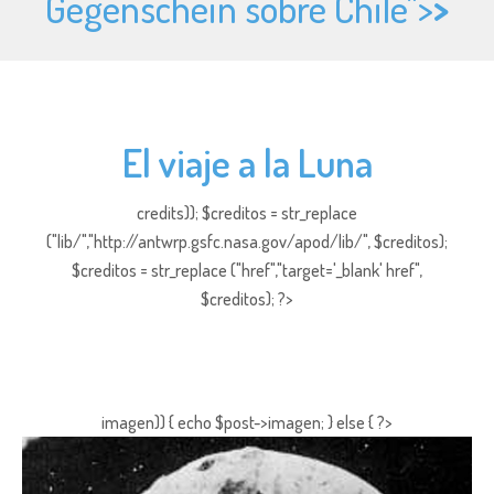
Gegenschein sobre Chile">
>
El viaje a la Luna
credits)); $creditos = str_replace
("lib/","http://antwrp.gsfc.nasa.gov/apod/lib/", $creditos);
$creditos = str_replace ("href","target='_blank' href",
$creditos); ?>
imagen)) { echo $post->imagen; } else { ?>