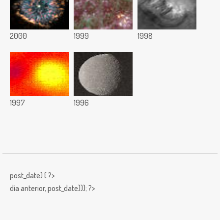
2000
1999
1998
1997
1996
post_date) { ?>
día anterior,
post_date))); ?>