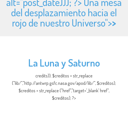
alt="
post_date))); ?> Una mesa
del desplazamiento hacia el
rojo de nuestro Universo">
>
La Luna y Saturno
credits)); $creditos = str_replace
("lib/","http://antwrp.gsfc.nasa.gov/apod/lib/", $creditos);
$creditos = str_replace ("href","target='_blank' href",
$creditos); ?>