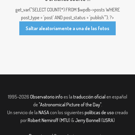
get_var("SELECT COUNT(*) FROM $wpdb->posts WHERE
post_type = 'post' AND post_status = 'publish'"); ?>
Saltar aleatoriamente a una de las fotos
1995-2026
Observatorio.info
es la
traducción oficial
en español
de
"Astronomical Picture of the Day"
.
Un servicio de la
NASA
con los siguientes
políticas de uso
creado
por
Robert Nemiroff
(
MTU
) &
Jerry Bonnell
(
USRA
)