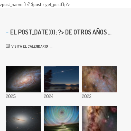
>post_name; } // $post = get_post(); ?>
EL
POST_DATE))); ?> DE OTROS AÑOS ...
VISITA EL CALENDARIO
2025
2024
2022