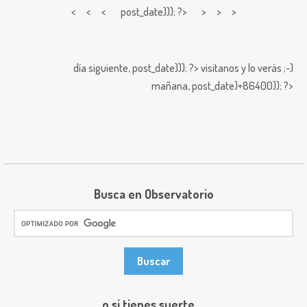
< < <
post_date))); ?> > > >
día siguiente,
post_date))); ?>
visitanos y lo verás ;-)
mañana,
post_date)+86400)); ?>
Busca en Observatorio
o si tienes suerte ...