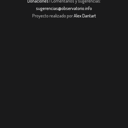
Donaciones
| Comentarios y sugerencias:
sugerencias@observatorio.info
Proyecto realizado por
Alex Dantart
et Giriş
jojobet giriş
casibom giriş
casibom
Grandpashabet
JOJOBET
casib