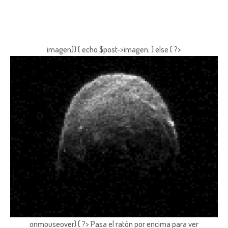
imagen)) { echo $post->imagen; } else { ?>
onmouseover) { ?> Pasa el ratón por encima para ver