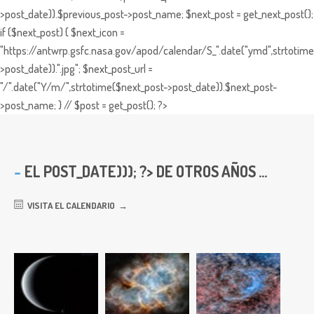
>post_date)).$previous_post->post_name; $next_post = get_next_post();
if ($next_post) { $next_icon =
"https://antwrp.gsfc.nasa.gov/apod/calendar/S_".date("ymd",strtotime
>post_date)).".jpg"; $next_post_url =
"/".date("Y/m/",strtotime($next_post->post_date)).$next_post-
>post_name; } // $post = get_post(); ?>
EL
POST_DATE))); ?> DE OTROS AÑOS ...
VISITA EL CALENDARIO