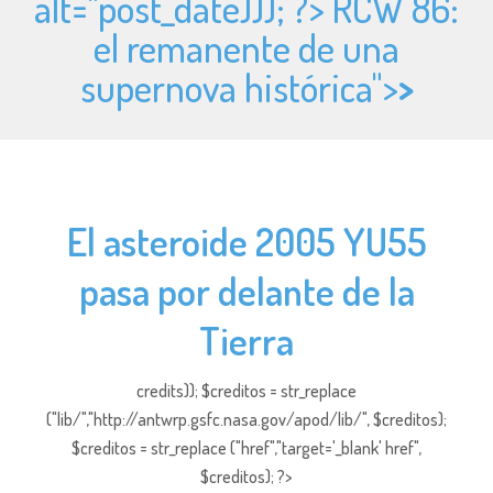
alt="
post_date))); ?> RCW 86:
el remanente de una
supernova histórica">
>
El asteroide 2005 YU55
pasa por delante de la
Tierra
credits)); $creditos = str_replace
("lib/","http://antwrp.gsfc.nasa.gov/apod/lib/", $creditos);
$creditos = str_replace ("href","target='_blank' href",
$creditos); ?>