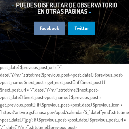
PUEDES DISFRUTAR DE OBSERVATORIO
EN OTRAS PÁGINAS
Facebook
Twitter
post_date) $previous_post_url = "/".
date("Y/m/",strtotime($previous_post->post_date)).$previous_post-
>post_name; $next_post = get_next_post(); if ($next_post) {
$next_post_url = "/".date("Y/m/",strtotime($next_post-
>post_date)).$next_post->post_name; } $previous_post =
get_previous_post(); if ($previous_post->post_date) $previous_icon =
"https://antwrp.gsfc.nasa.gov/apod/calendar/S_".date("ymd",strtotime
>post_date)).".jpg"; if ($previous_post->post_date) $previous_post_url =
"/". date("Y/m/",strtotime($previous_post-