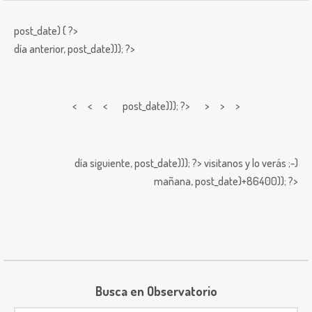
post_date) { ?>
día anterior,
post_date))); ?>
< < <
post_date))); ?> > > >
día siguiente,
post_date))); ?>
visitanos y lo verás ;-)
mañana,
post_date)+86400)); ?>
Busca en Observatorio