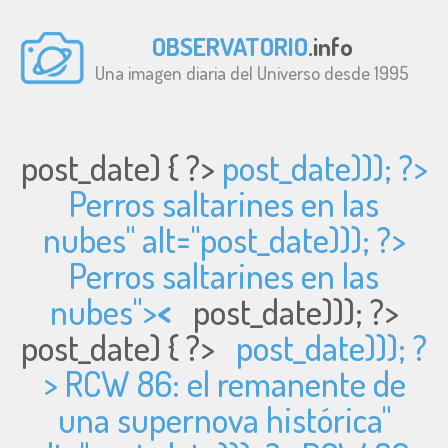
OBSERVATORIO
.info
Una imagen diaria del Universo desde 1995
post_date) { ?>
post_date))); ?>
Perros saltarines en las
nubes" alt="
post_date))); ?>
Perros saltarines en las
nubes">
<
post_date))); ?>
post_date) { ?>
post_date))); ?
> RCW 86: el remanente de
una supernova histórica"