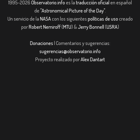
1995-2026
Observatorio.info
es la
traducción oficial
en español
de
"Astronomical Picture of the Day"
.
Un servicio de la
NASA
con los siguientes
políticas de uso
creado
por
Robert Nemiroff
(
MTU
) &
Jerry Bonnell
(
USRA
)
Donaciones
| Comentarios y sugerencias:
sugerencias@observatorio.info
Proyecto realizado por
Alex Dantart
ibom giriş
casibom giriş
Jojobet
casibom giriş