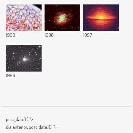
1999
1998
1997
1996
post_date) { ?>
día anterior,
post_date))); ?>