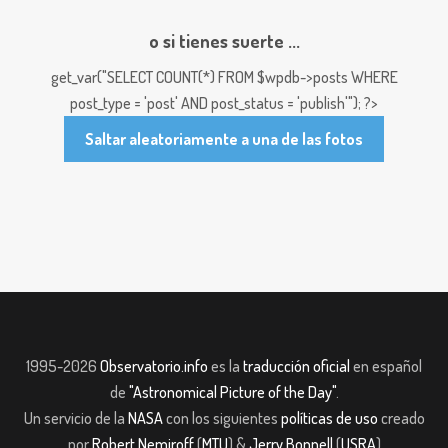
o si tienes suerte ...
get_var("SELECT COUNT(*) FROM $wpdb->posts WHERE
post_type = 'post' AND post_status = 'publish'"); ?>
Saltar aleatoriamente a una de las fotos
1995-2026
Observatorio.info
es la
traducción oficial
en español
de
"Astronomical Picture of the Day"
.
Un servicio de la
NASA
con los siguientes
políticas de uso
creado
por
Robert Nemiroff
(
MTU
) &
Jerry Bonnell
(
USRA
)