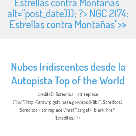
Estrellas contra Montañas"
alt="
post_date))); ?> NGC 2174:
Estrellas contra Montañas">
>
Nubes Iridiscentes desde la
Autopista Top of the World
credits)); $creditos = str_replace
("lib/","http://antwrp.gsfc.nasa.gov/apod/lib/", $creditos);
$creditos = str_replace ("href","target='_blank' href",
$creditos); ?>