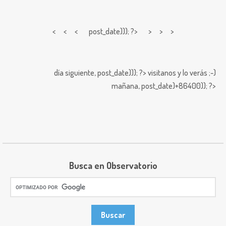
< < <
post_date))); ?> > > >
día siguiente,
post_date))); ?>
visitanos y lo verás ;-)
mañana,
post_date)+86400)); ?>
Busca en Observatorio