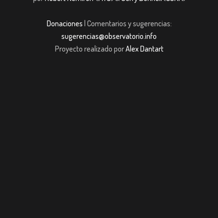
Donaciones
| Comentarios y sugerencias:
sugerencias@observatorio.info
Proyecto realizado por
Alex Dantart
jojobet giriş
casibom giriş
casibom giriş
Jojobet
casibom giriş