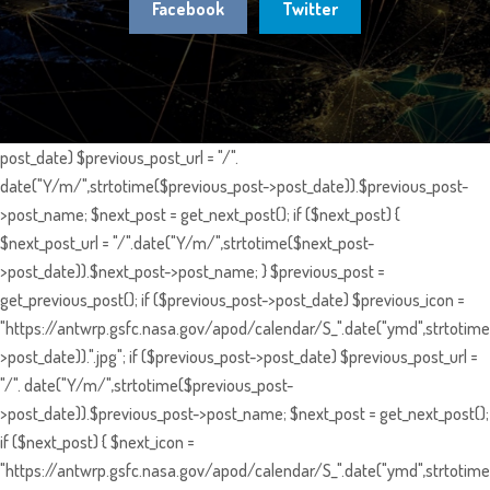
Facebook
Twitter
post_date) $previous_post_url = "/".
date("Y/m/",strtotime($previous_post->post_date)).$previous_post-
>post_name; $next_post = get_next_post(); if ($next_post) {
$next_post_url = "/".date("Y/m/",strtotime($next_post-
>post_date)).$next_post->post_name; } $previous_post =
get_previous_post(); if ($previous_post->post_date) $previous_icon =
"https://antwrp.gsfc.nasa.gov/apod/calendar/S_".date("ymd",strtotime
>post_date)).".jpg"; if ($previous_post->post_date) $previous_post_url =
"/". date("Y/m/",strtotime($previous_post-
>post_date)).$previous_post->post_name; $next_post = get_next_post();
if ($next_post) { $next_icon =
"https://antwrp.gsfc.nasa.gov/apod/calendar/S_".date("ymd",strtotime