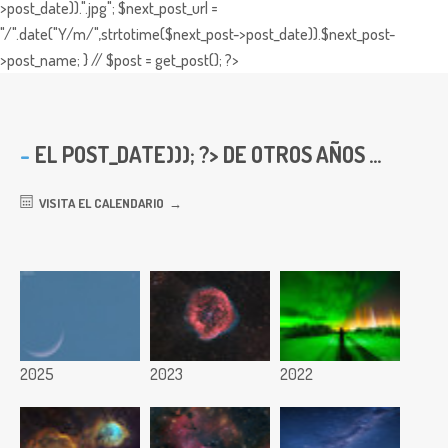
>post_date)).".jpg"; $next_post_url =
"/".date("Y/m/",strtotime($next_post->post_date)).$next_post-
>post_name; } // $post = get_post(); ?>
EL
POST_DATE))); ?> DE OTROS AÑOS ...
VISITA EL CALENDARIO
2025
2023
2022