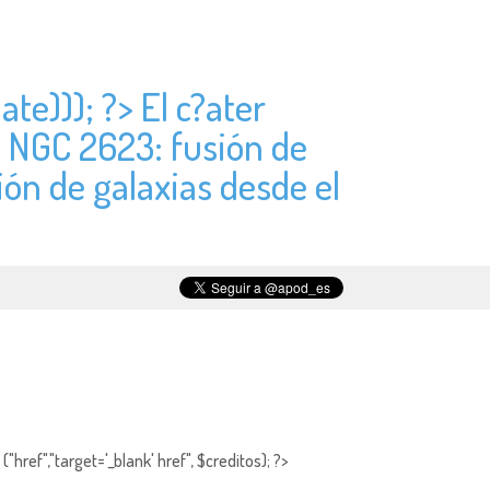
ate))); ?> El c?ater
> NGC 2623: fusión de
ión de galaxias desde el
"href","target='_blank' href", $creditos); ?>