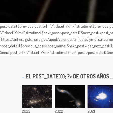
post_date) $previous_post_url = "/". date("Y/m/",strtotime($previous_po
"/".date("Y/m/",strtotime($next_post->post_date)).$next_post->post_nam
"https://antwrp.gsfc.nasa.gov/apod/calendar/S_".date("ymd",strtotime($
>post_date)).$previous_post->post_name; $next_post = get_next_post(); 
$next_post_url = "/".date("Y/m/",strtotime($next_post->post_date)).$nex
EL
POST_DATE))); ?> DE OTROS AÑOS ...
2023
2022
2021