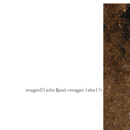
imagen)) { echo $post->imagen; } else { ?>