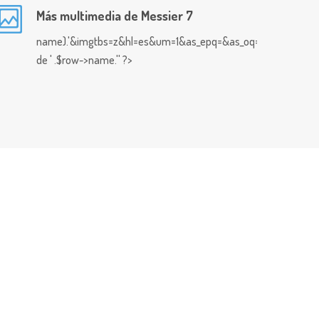
Más multimedia de Messier 7
name).'&imgtbs=z&hl=es&um=1&as_epq=&as_oq=&as_eq=&imgty
de ' .$row->name.'' ?>