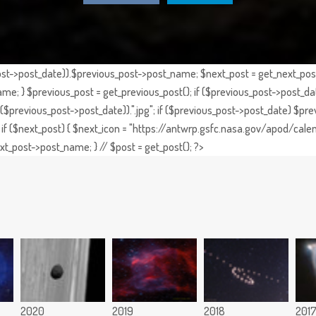
st->post_date)).$previous_post->post_name; $next_post = get_next_post()
e; } $previous_post = get_previous_post(); if ($previous_post->post_da
previous_post->post_date)).".jpg"; if ($previous_post->post_date) $prev
if ($next_post) { $next_icon = "https://antwrp.gsfc.nasa.gov/apod/calen
t_post->post_name; } // $post = get_post(); ?>
2020
2019
2018
201