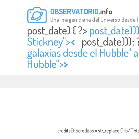
OBSERVATORIO
.info
Una imagen diaria del Universo desde 
post_date) { ?>
post_date)))
Stickney">
<
post_date)));
galaxias desde el Hubble" a
Hubble">
>
credits)); $creditos = str_replace ("lib/","