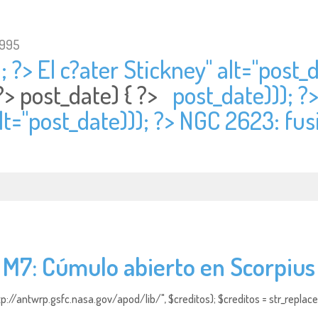
1995
; ?> El c?ater Stickney" alt="
post_d
 ?>
post_date) { ?>
post_date))); ?
lt="
post_date))); ?> NGC 2623: fus
M7: Cúmulo abierto en Scorpius
http://antwrp.gsfc.nasa.gov/apod/lib/", $creditos); $creditos = str_replace (