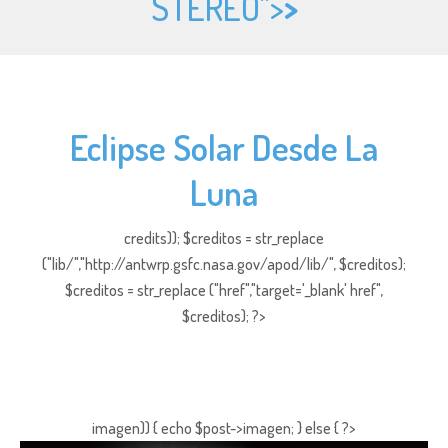
STEREO">
>
Eclipse Solar Desde La
Luna
credits)); $creditos = str_replace
("lib/","http://antwrp.gsfc.nasa.gov/apod/lib/", $creditos);
$creditos = str_replace ("href","target='_blank' href",
$creditos); ?>
imagen)) { echo $post->imagen; } else { ?>