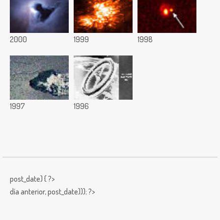
2000
1999
1998
1997
1996
post_date) { ?>
día anterior,
post_date))); ?>