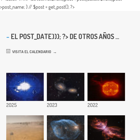
>post_name; } // $post = get_post(); ?>
EL
POST_DATE))); ?> DE OTROS AÑOS ...
VISITA EL CALENDARIO
2025
2023
2022