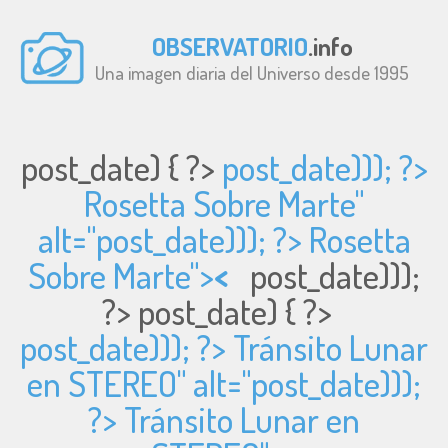
OBSERVATORIO
.info
Una imagen diaria del Universo desde 1995
post_date) { ?>
post_date))); ?>
Rosetta Sobre Marte"
alt="
post_date))); ?> Rosetta
Sobre Marte">
<
post_date)));
?>
post_date) { ?>
post_date))); ?> Tránsito Lunar
en STEREO" alt="
post_date)));
?> Tránsito Lunar en