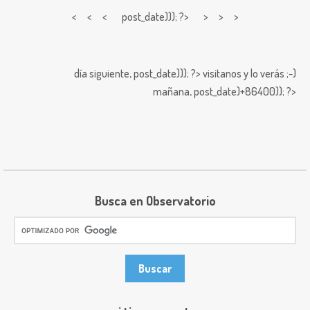
< < <
post_date))); ?> > > >
día siguiente,
post_date))); ?>
visitanos y lo verás ;-)
mañana,
post_date)+86400)); ?>
Busca en Observatorio