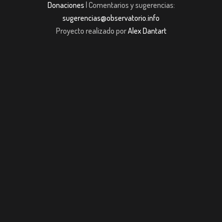
Donaciones
| Comentarios y sugerencias:
sugerencias@observatorio.info
Proyecto realizado por
Alex Dantart
sibom
Grandpashabet
Casibom