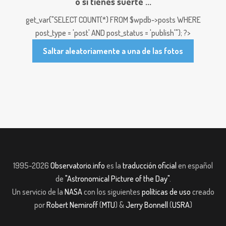
o si tienes suerte ...
get_var("SELECT COUNT(*) FROM $wpdb->posts WHERE
post_type = 'post' AND post_status = 'publish'"); ?>
Saltar aleatoriamente a una de las fotos
1995-2026
Observatorio.info
es la
traducción oficial
en español
de
"Astronomical Picture of the Day"
.
Un servicio de la
NASA
con los siguientes
políticas de uso
creado
por
Robert Nemiroff
(
MTU
) &
Jerry Bonnell
(
USRA
)