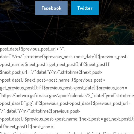
Facebook
Twitter
post_date) $previous_post_url = "/".
date("Y/m/",strtotime($previous_post->post_date)).$previous_post-
>post_name; $next_post = get_next_post(); if ($next_post) {
$next_post_url = "/".date("Y/m/",strtotime($next_post-
>post_date)).$next_post->post_name; } $previous_post =
get_previous_post(); if ($previous_post->post_date) $previous_icon =
"https://antwrp.gsfc.nasa.gov/apod/calendar/S_".date("ymd",strtotime
>post_date)).".jpg"; if ($previous_post->post_date) $previous_post_url =
"/". date("Y/m/",strtotime($previous_post-
>post_date)).$previous_post->post_name; $next_post = get_next_post();
if ($next_post) { $next_icon =