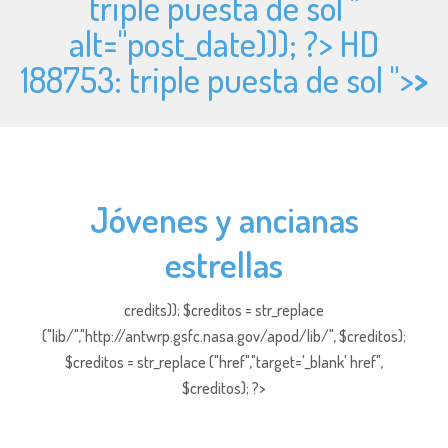
triple puesta de sol "
alt="
post_date))); ?> HD
188753: triple puesta de sol ">
>
Jóvenes y ancianas
estrellas
credits)); $creditos = str_replace
("lib/","http://antwrp.gsfc.nasa.gov/apod/lib/", $creditos);
$creditos = str_replace ("href","target='_blank' href",
$creditos); ?>