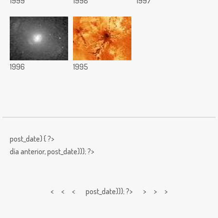
1999
1998
1997
1996
1995
post_date) { ?>
día anterior,
post_date))); ?>
< < <
post_date))); ?> > > >