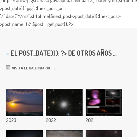
"https://antwrp.gsfc.nasa.gov/apod/calendar/S_".date("ymd",strtotime
>post_date)).".jpg"; $next_post_url =
"/".date("Y/m/",strtotime($next_post->post_date)).$next_post-
>post_name; } // $post = get_post(); ?>
EL
POST_DATE))); ?> DE OTROS AÑOS ...
VISITA EL CALENDARIO
2023
2022
2021