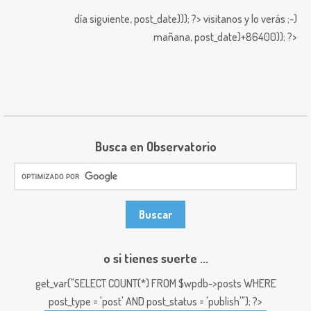
día siguiente,
post_date))); ?>
visitanos y lo verás ;-)
mañana,
post_date)+86400)); ?>
Busca en Observatorio
o si tienes suerte ...
get_var("SELECT COUNT(*) FROM $wpdb->posts WHERE
post_type = 'post' AND post_status = 'publish'"); ?>