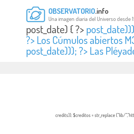
OBSERVATORIO
.info
Una imagen diaria del Universo desde 
post_date) { ?>
post_date)))
?> Los Cúmulos abiertos M
post_date))); ?> Las Pléyade
credits)); $creditos = str_replace ("lib/","