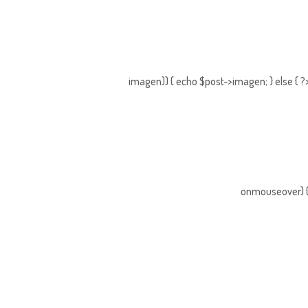
imagen)) { echo $post->imagen; } else { ?
onmouseover) { 