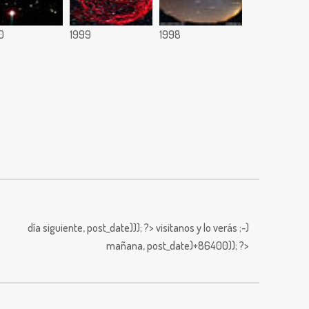
0
1999
1998
día siguiente,
post_date))); ?>
visitanos y lo verás ;-)
mañana,
post_date)+86400)); ?>