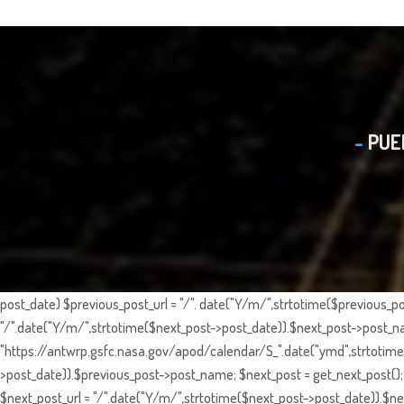
PUE
post_date) $previous_post_url = "/". date("Y/m/",strtotime($previous_po
"/".date("Y/m/",strtotime($next_post->post_date)).$next_post->post_nam
"https://antwrp.gsfc.nasa.gov/apod/calendar/S_".date("ymd",strtotime($
>post_date)).$previous_post->post_name; $next_post = get_next_post(); 
$next_post_url = "/".date("Y/m/",strtotime($next_post->post_date)).$nex