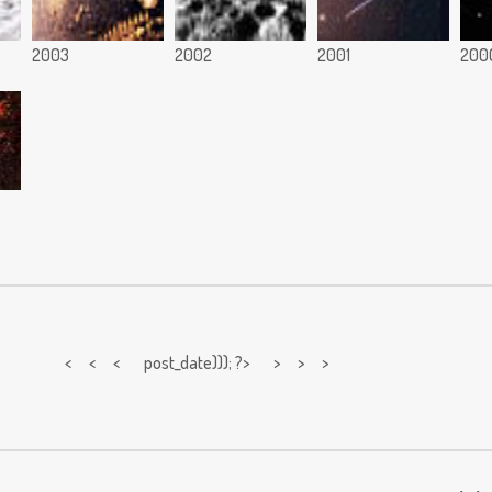
2003
2002
2001
200
< < <
post_date))); ?> > > >