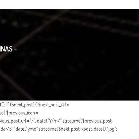
INAS
; if ($next_post) { $next_post_url =
te) $previous_icon =
ious_post_url = "/". date("Y/m/",strtotime($previous_post-
dar/S_".date("ymd",strtotime($next_post->post_date)).".jpg";