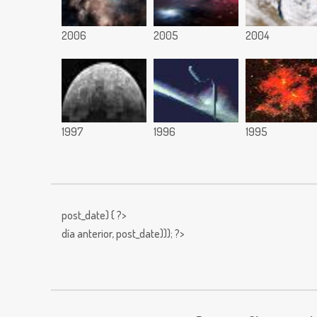
2006
2005
2004
1997
1996
1995
post_date) { ?>
día anterior,
post_date))); ?>