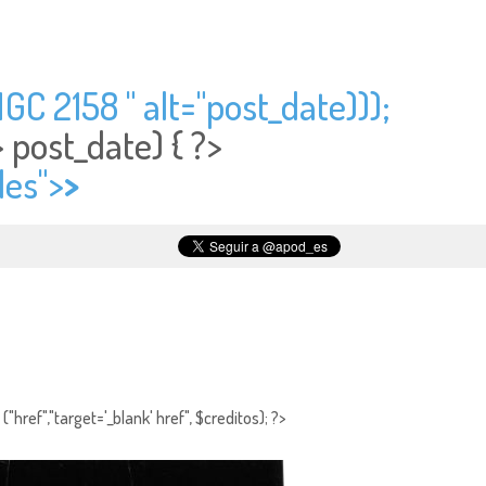
GC 2158 " alt="
post_date)));
>
post_date) { ?>
des">
>
"href","target='_blank' href", $creditos); ?>