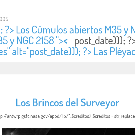
1995
; ?> Los Cúmulos abiertos M35 y N
35 y NGC 2158 ">
<
post_date))); ?
s" alt="
post_date))); ?> Las Pléya
Los Brincos del Surveyor
http://antwrp.gsfc.nasa.gov/apod/lib/", $creditos); $creditos = str_replace (