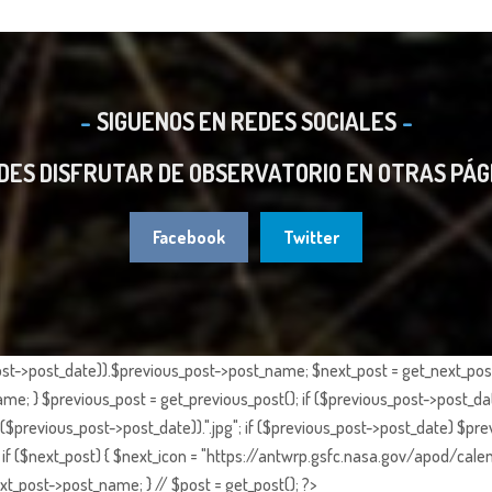
SIGUENOS EN REDES SOCIALES
DES DISFRUTAR DE OBSERVATORIO EN OTRAS PÁG
Facebook
Twitter
st->post_date)).$previous_post->post_name; $next_post = get_next_post()
e; } $previous_post = get_previous_post(); if ($previous_post->post_da
previous_post->post_date)).".jpg"; if ($previous_post->post_date) $prev
if ($next_post) { $next_icon = "https://antwrp.gsfc.nasa.gov/apod/calen
t_post->post_name; } // $post = get_post(); ?>