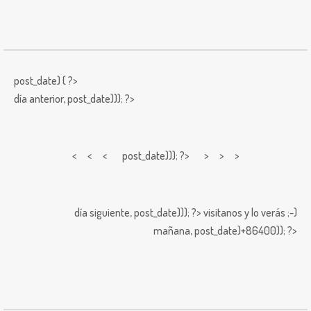
post_date) { ?>
día anterior,
post_date))); ?>
< < <
post_date))); ?> > > >
día siguiente,
post_date))); ?>
visitanos y lo verás ;-)
mañana,
post_date)+86400)); ?>