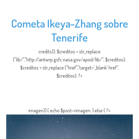
Cometa Ikeya-Zhang sobre
Tenerife
credits)); $creditos = str_replace
("lib/","http://antwrp.gsfc.nasa.gov/apod/lib/", $creditos);
$creditos = str_replace ("href","target='_blank' href",
$creditos); ?>
imagen)) { echo $post->imagen; } else { ?>