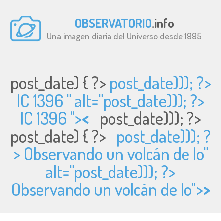
OBSERVATORIO
.info
Una imagen diaria del Universo desde 1995
post_date) { ?>
post_date))); ?>
IC 1396 " alt="
post_date))); ?>
IC 1396 ">
<
post_date))); ?>
post_date) { ?>
post_date))); ?
> Observando un volcán de Io"
alt="
post_date))); ?>
Observando un volcán de Io">
>