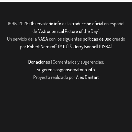
1995-2026
Observatorio.info
es la
traducción oficial
en español
de
"Astronomical Picture of the Day"
.
Un servicio de la
NASA
con los siguientes
políticas de uso
creado
por
Robert Nemiroff
(
MTU
) &
Jerry Bonnell
(
USRA
)
Donaciones
| Comentarios y sugerencias:
sugerencias@observatorio.info
Proyecto realizado por
Alex Dantart
riş