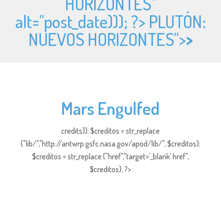
HORIZONTES"
alt="
post_date))); ?> PLUTÓN:
NUEVOS HORIZONTES">
>
Mars Engulfed
credits)); $creditos = str_replace
("lib/","http://antwrp.gsfc.nasa.gov/apod/lib/", $creditos);
$creditos = str_replace ("href","target='_blank' href",
$creditos); ?>