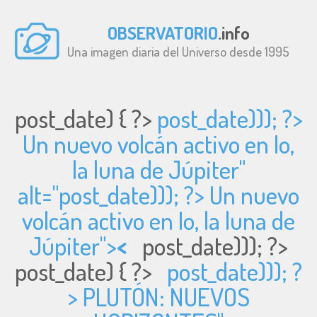
OBSERVATORIO
.info
Una imagen diaria del Universo desde 1995
post_date) { ?>
post_date))); ?>
Un nuevo volcán activo en Io,
la luna de Júpiter"
alt="
post_date))); ?> Un nuevo
volcán activo en Io, la luna de
Júpiter">
<
post_date))); ?>
post_date) { ?>
post_date))); ?
> PLUTÓN: NUEVOS