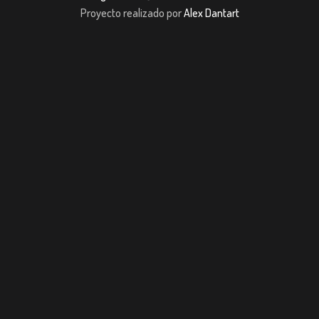
Proyecto realizado por
Alex Dantart
iş
casibom giriş
casibom giriş
Jojobet
casibom giriş