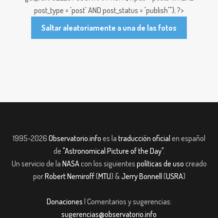
post_type = 'post' AND post_status = 'publish'"); ?>
Saltar aleatoriamente a una de las fotos
1995-2026
Observatorio.info
es la
traducción oficial
en español
de
"Astronomical Picture of the Day"
.
Un servicio de la
NASA
con los siguientes
políticas de uso
creado
por
Robert Nemiroff
(
MTU
) &
Jerry Bonnell
(
USRA
)
Donaciones
| Comentarios y sugerencias:
sugerencias@observatorio.info