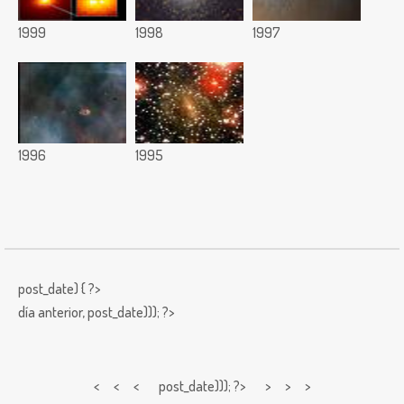
1999
1998
1997
1996
1995
post_date) { ?>
día anterior,
post_date))); ?>
< < <
post_date))); ?> > > >