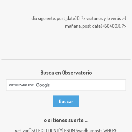
día siguiente,
post_date))); ?>
visitanos y lo verás ;-)
mañana,
post_date)+86400)); ?>
Busca en Observatorio
o si tienes suerte ...
get_var("SELECT COUNT(*) FROM $wpdb->posts WHERE