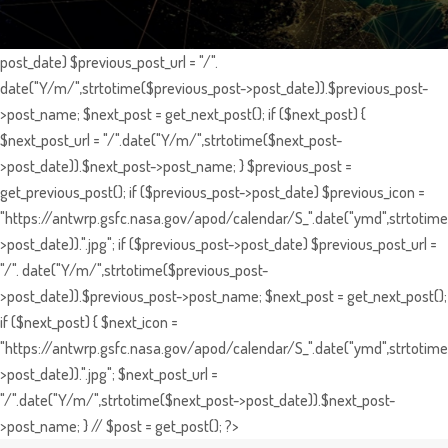
post_date) $previous_post_url = "/".
date("Y/m/",strtotime($previous_post->post_date)).$previous_post-
>post_name; $next_post = get_next_post(); if ($next_post) {
$next_post_url = "/".date("Y/m/",strtotime($next_post-
>post_date)).$next_post->post_name; } $previous_post =
get_previous_post(); if ($previous_post->post_date) $previous_icon =
"https://antwrp.gsfc.nasa.gov/apod/calendar/S_".date("ymd",strtotime
>post_date)).".jpg"; if ($previous_post->post_date) $previous_post_url =
"/". date("Y/m/",strtotime($previous_post-
>post_date)).$previous_post->post_name; $next_post = get_next_post();
if ($next_post) { $next_icon =
"https://antwrp.gsfc.nasa.gov/apod/calendar/S_".date("ymd",strtotime
>post_date)).".jpg"; $next_post_url =
"/".date("Y/m/",strtotime($next_post->post_date)).$next_post-
>post_name; } // $post = get_post(); ?>