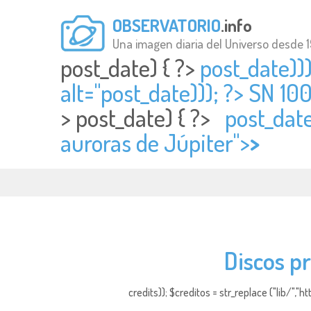
OBSERVATORIO
.info
Una imagen diaria del Universo desde 
post_date) { ?>
post_date)))
alt="
post_date))); ?> SN 10
>
post_date) { ?>
post_date
auroras de Júpiter">
>
Discos p
credits)); $creditos = str_replace ("lib/","