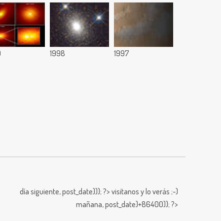
9
1998
1997
día siguiente,
post_date))); ?>
visitanos y lo verás ;-)
mañana,
post_date)+86400)); ?>