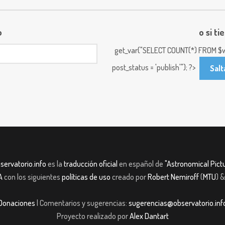
o
o si ti
get_var("SELECT COUNT(*) FROM $w
post_status = 'publish'"); ?>
Salt
servatorio.info
es la
traducción oficial
en español de
"Astronomical Pictu
A
con los siguientes
políticas de uso
creado por
Robert Nemiroff
(
MTU
) 
Donaciones
| Comentarios y sugerencias:
sugerencias@observatorio.inf
Proyecto realizado por
Alex Dantart