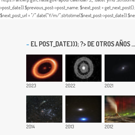
>post_date)).$previous_post->post_name; $next_post = get_next_post(); 
$next_post_url = "/".date("Y/m/",strtotime($next_post->post_date)).$nex
EL
POST_DATE))); ?> DE OTROS AÑOS ...
2023
2022
2021
2014
2013
2012