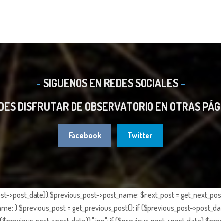
SIGUENOS EN REDES SOCIALES
DES DISFRUTAR DE OBSERVATORIO EN OTRAS PÁG
Facebook
Twitter
st->post_date)).$previous_post->post_name; $next_post = get_next_post()
e; } $previous_post = get_previous_post(); if ($previous_post->post_da
previous_post->post_date)).".jpg"; if ($previous_post->post_date) $prev