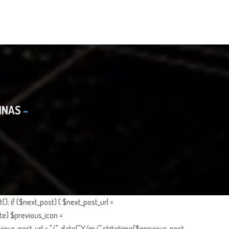
INAS
; if ($next_post) { $next_post_url =
te) $previous_icon =
ious_post_url = "/". date("Y/m/",strtotime($previous_post-