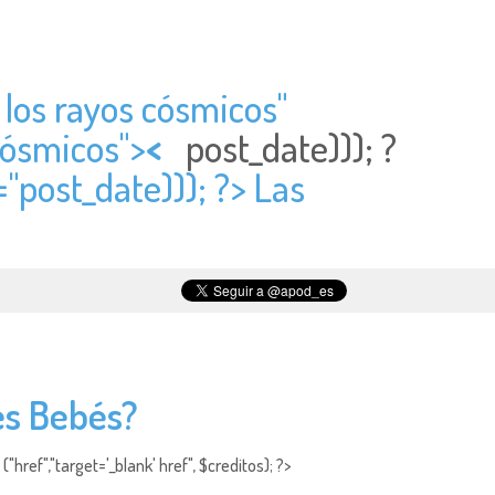
 los rayos cósmicos"
 cósmicos">
<
post_date))); ?
="
post_date))); ?> Las
es Bebés?
"href","target='_blank' href", $creditos); ?>