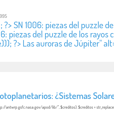
1995
; ?> SN 1006: piezas del puzzle de
06: piezas del puzzle de los rayos
))); ?> Las auroras de Júpiter" alt
rotoplanetarios: ¿Sistemas Solar
http://antwrp.gsfc.nasa.gov/apod/lib/", $creditos); $creditos = str_replace (