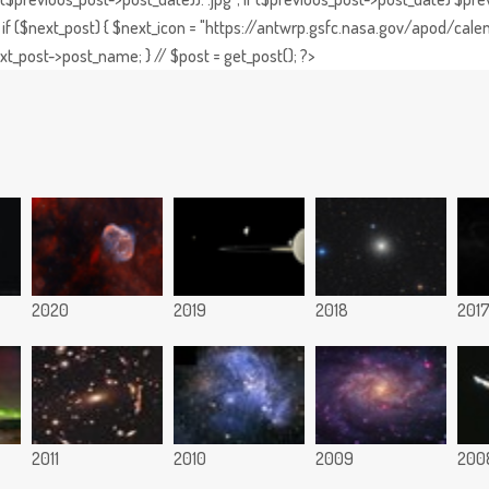
if ($next_post) { $next_icon = "https://antwrp.gsfc.nasa.gov/apod/calen
t_post->post_name; } // $post = get_post(); ?>
2020
2019
2018
201
2011
2010
2009
200