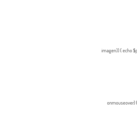
imagen)) { echo $p
onmouseover) { 