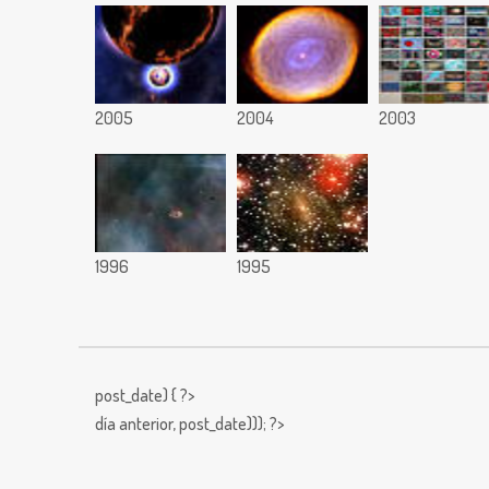
2005
2004
2003
1996
1995
post_date) { ?>
día anterior,
post_date))); ?>