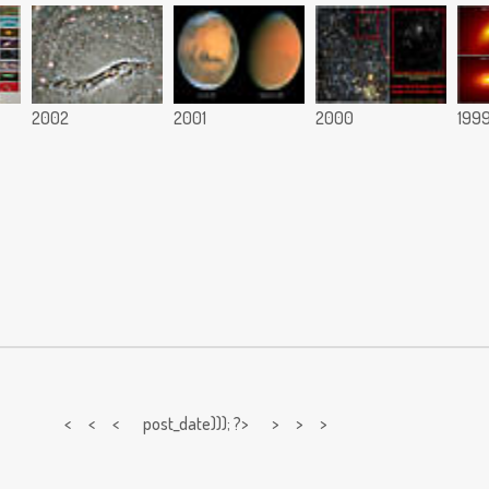
2002
2001
2000
199
< < <
post_date))); ?> > > >