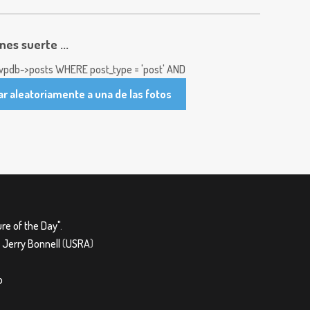
enes suerte ...
pdb->posts WHERE post_type = 'post' AND
ar aleatoriamente a una de las fotos
re of the Day"
.
&
Jerry Bonnell
(
USRA
)
o