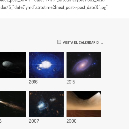
dar/S_".date("ymd",strtotime($next_post->post_date)).".jpg";
VISITA EL CALENDARIO
7
2016
2015
8
2007
2006