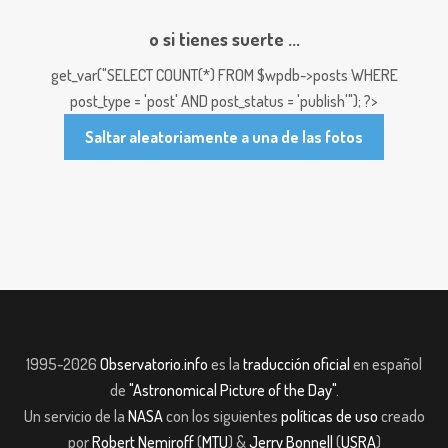
o si tienes suerte ...
get_var("SELECT COUNT(*) FROM $wpdb->posts WHERE
post_type = 'post' AND post_status = 'publish'"); ?>
Saltar aleatoriamente a una de las fotos
1995-2026
Observatorio.info
es la
traducción oficial
en español
de
"Astronomical Picture of the Day"
.
Un servicio de la
NASA
con los siguientes
políticas de uso
creado
por
Robert Nemiroff
(
MTU
) &
Jerry Bonnell
(
USRA
)