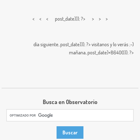
< < <
post_date))); ?> > > >
día siguiente,
post_date))); ?>
visitanos y lo verás ;-)
mañana,
post_date)+86400)); ?>
Busca en Observatorio