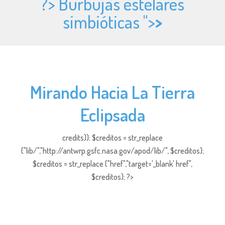
?> Burbujas estelares
simbióticas ">
>
Mirando Hacia La Tierra
Eclipsada
credits)); $creditos = str_replace
("lib/","http://antwrp.gsfc.nasa.gov/apod/lib/", $creditos);
$creditos = str_replace ("href","target='_blank' href",
$creditos); ?>