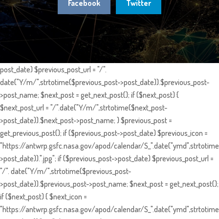
Facebook
Twitter
post_date) $previous_post_url = "/".
date("Y/m/",strtotime($previous_post->post_date)).$previous_post-
>post_name; $next_post = get_next_post(); if ($next_post) {
$next_post_url = "/".date("Y/m/",strtotime($next_post-
>post_date)).$next_post->post_name; } $previous_post =
get_previous_post(); if ($previous_post->post_date) $previous_icon =
"https://antwrp.gsfc.nasa.gov/apod/calendar/S_".date("ymd",strtotime
>post_date)).".jpg"; if ($previous_post->post_date) $previous_post_url =
"/". date("Y/m/",strtotime($previous_post-
>post_date)).$previous_post->post_name; $next_post = get_next_post();
if ($next_post) { $next_icon =
"https://antwrp.gsfc.nasa.gov/apod/calendar/S_".date("ymd",strtotime