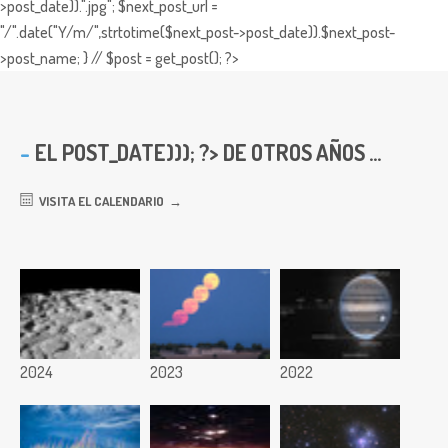
>post_date)).".jpg"; $next_post_url =
"/".date("Y/m/",strtotime($next_post->post_date)).$next_post-
>post_name; } // $post = get_post(); ?>
EL
POST_DATE))); ?> DE OTROS AÑOS ...
VISITA EL CALENDARIO
2024
2023
2022