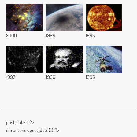
2000
1999
1998
1997
1996
1995
post_date) { ?>
día anterior,
post_date))); ?>