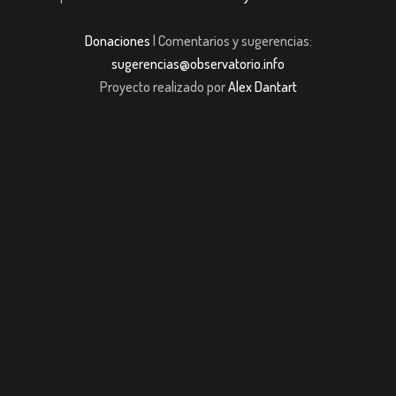
Donaciones
| Comentarios y sugerencias:
sugerencias@observatorio.info
Proyecto realizado por
Alex Dantart
iş
casibom giriş
casibom giriş
Jojobet
casibom giriş