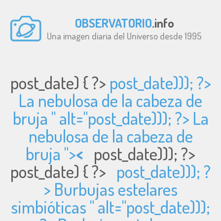
OBSERVATORIO
.info
Una imagen diaria del Universo desde 1995
post_date) { ?>
post_date))); ?>
La nebulosa de la cabeza de
bruja " alt="
post_date))); ?> La
nebulosa de la cabeza de
bruja ">
<
post_date))); ?>
post_date) { ?>
post_date))); ?
> Burbujas estelares
simbióticas " alt="
post_date)));