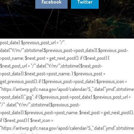
Facebook
Twitter
post_date) $previous_post_url = "/".
date("Y/m/",strtotime($previous_post->post_date)).$previous_post-
>post_name; $next_post = get_next_post(); if ($next_post) {
$next_post_url = "/".date("Y/m/",strtotime($next_post-
>post_date)).$next_post->post_name; } $previous_post =
get_previous_post(); if ($previous_post->post_date) $previous_icon =
"https://antwrp.gsfc.nasa.gov/apod/calendar/S_".date("ymd",strtotime
>post_date)).".jpg"; if ($previous_post->post_date) $previous_post_url =
"/". date("Y/m/",strtotime($previous_post-
>post_date)).$previous_post->post_name; $next_post = get_next_post();
if ($next_post) { $next_icon =
"https://antwrp.gsfc.nasa.gov/apod/calendar/S_".date("ymd",strtotime