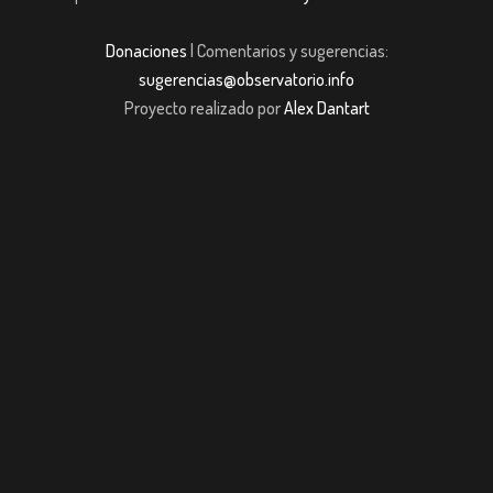
Donaciones
| Comentarios y sugerencias:
sugerencias@observatorio.info
Proyecto realizado por
Alex Dantart
m giriş
casibom giriş
Jojobet
casibom giriş