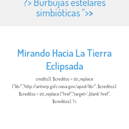
?> Burbujas estelares
simbióticas ">
>
Mirando Hacia La Tierra
Eclipsada
credits)); $creditos = str_replace
("lib/","http://antwrp.gsfc.nasa.gov/apod/lib/", $creditos);
$creditos = str_replace ("href","target='_blank' href",
$creditos); ?>