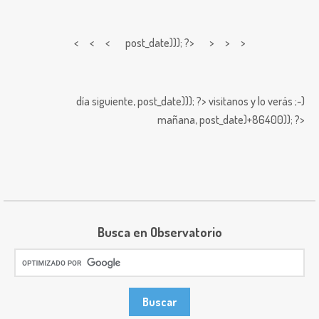
< < <
post_date))); ?> > > >
día siguiente,
post_date))); ?>
visitanos y lo verás ;-)
mañana,
post_date)+86400)); ?>
Busca en Observatorio