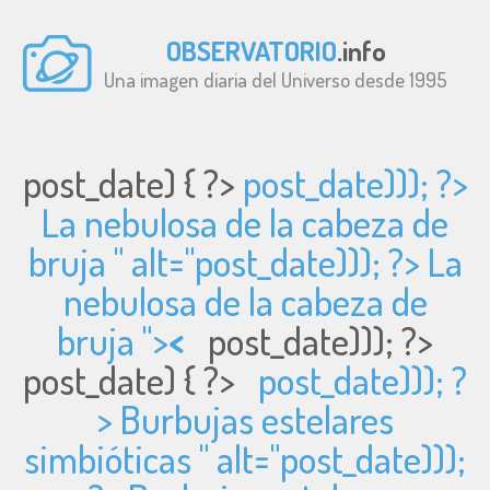
OBSERVATORIO
.info
Una imagen diaria del Universo desde 1995
post_date) { ?>
post_date))); ?>
La nebulosa de la cabeza de
bruja " alt="
post_date))); ?> La
nebulosa de la cabeza de
bruja ">
<
post_date))); ?>
post_date) { ?>
post_date))); ?
> Burbujas estelares
simbióticas " alt="
post_date)));