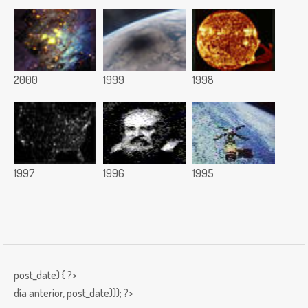
2000
1999
1998
1997
1996
1995
post_date) { ?>
día anterior,
post_date))); ?>