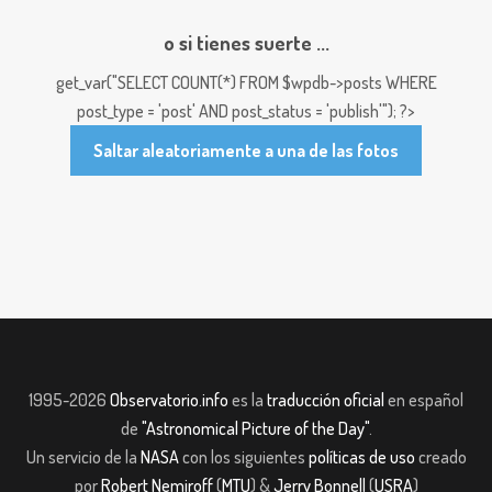
o si tienes suerte ...
get_var("SELECT COUNT(*) FROM $wpdb->posts WHERE
post_type = 'post' AND post_status = 'publish'"); ?>
Saltar aleatoriamente a una de las fotos
1995-2026
Observatorio.info
es la
traducción oficial
en español
de
"Astronomical Picture of the Day"
.
Un servicio de la
NASA
con los siguientes
políticas de uso
creado
por
Robert Nemiroff
(
MTU
) &
Jerry Bonnell
(
USRA
)