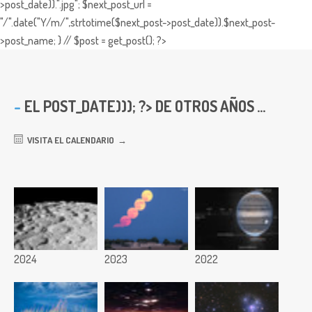
>post_date)).".jpg"; $next_post_url =
"/".date("Y/m/",strtotime($next_post->post_date)).$next_post-
>post_name; } // $post = get_post(); ?>
EL
POST_DATE))); ?> DE OTROS AÑOS ...
VISITA EL CALENDARIO
2024
2023
2022