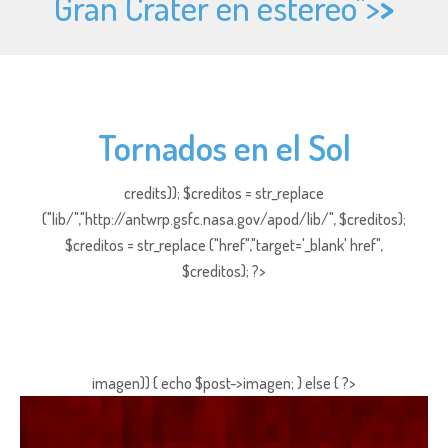
Gran Cráter en estéreo">
>
Tornados en el Sol
credits)); $creditos = str_replace
("lib/","http://antwrp.gsfc.nasa.gov/apod/lib/", $creditos);
$creditos = str_replace ("href","target='_blank' href",
$creditos); ?>
imagen)) { echo $post->imagen; } else { ?>