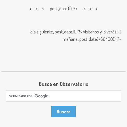
< < <
post_date))); ?> > > >
día siguiente,
post_date))); ?>
visitanos y lo verás ;-)
mañana,
post_date)+86400)); ?>
Busca en Observatorio