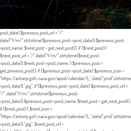
post_date) $previous_post_url = "/".
date("Y/m/",strtotime($previous_post->post_date)).$previous_post-
>post_name; $next_post = get_next_post(); if ($next_post) {
$next_post_url = "/".date("Y/m/",strtotime($next_post-
>post_date)).$next_post->post_name; } $previous_post =
get_previous_post(); if ($previous_post->post_date) $previous_icon =
"https://antwrp.gsfc.nasa.gov/apod/calendar/S_".date("ymd",strtotime
>post_date)).".jpg"; if ($previous_post->post_date) $previous_post_url =
"/". date("Y/m/",strtotime($previous_post-
>post_date)).$previous_post->post_name; $next_post = get_next_post();
if ($next_post) { $next_icon =
"https://antwrp.gsfc.nasa.gov/apod/calendar/S_".date("ymd",strtotime
>post_date)).".jpg"; $next_post_url =