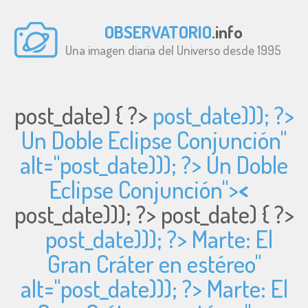
OBSERVATORIO
.info
Una imagen diaria del Universo desde 1995
post_date) { ?>
post_date))); ?>
Un Doble Eclipse Conjunción"
alt="
post_date))); ?> Un Doble
Eclipse Conjunción">
<
post_date))); ?>
post_date) { ?>
post_date))); ?> Marte: El
Gran Cráter en estéreo"
alt="
post_date))); ?> Marte: El