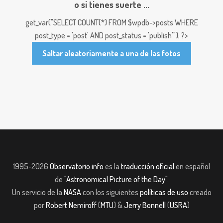
o si tienes suerte ...
get_var("SELECT COUNT(*) FROM $wpdb->posts WHERE
post_type = 'post' AND post_status = 'publish'"); ?>
Saltar aleatoriamente a una de las fotos
1995-2026
Observatorio.info
es la
traducción oficial
en español
de
"Astronomical Picture of the Day"
.
Un servicio de la
NASA
con los siguientes
políticas de uso
creado
por
Robert Nemiroff
(
MTU
) &
Jerry Bonnell
(
USRA
)