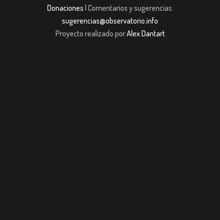
Donaciones
| Comentarios y sugerencias:
sugerencias@observatorio.info
Proyecto realizado por
Alex Dantart
m giriş
casibom giriş
Jojobet
casibom giriş