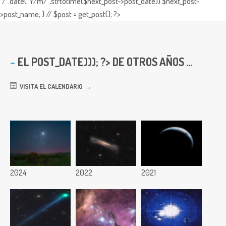
"/".date("Y/m/",strtotime($next_post->post_date)).$next_post-
>post_name; } // $post = get_post(); ?>
EL
POST_DATE))); ?> DE OTROS AÑOS ...
VISITA EL CALENDARIO
2024
2022
2021