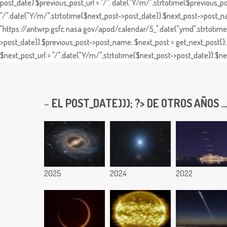
post_date) $previous_post_url = "/". date("Y/m/",strtotime($previous_po
"/".date("Y/m/",strtotime($next_post->post_date)).$next_post->post_nam
"https://antwrp.gsfc.nasa.gov/apod/calendar/S_".date("ymd",strtotime($
>post_date)).$previous_post->post_name; $next_post = get_next_post(); 
$next_post_url = "/".date("Y/m/",strtotime($next_post->post_date)).$nex
EL
POST_DATE))); ?> DE OTROS AÑOS ...
2025
2024
2022