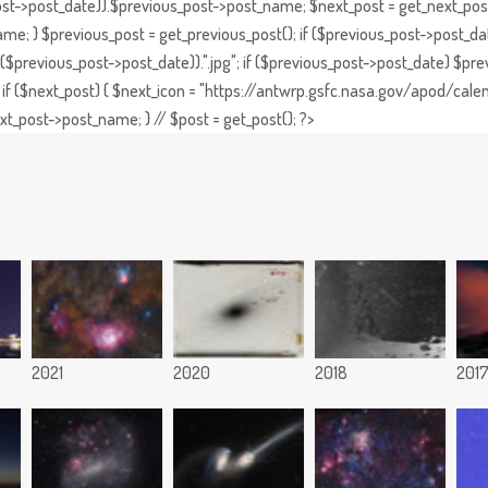
st->post_date)).$previous_post->post_name; $next_post = get_next_post()
e; } $previous_post = get_previous_post(); if ($previous_post->post_da
previous_post->post_date)).".jpg"; if ($previous_post->post_date) $prev
if ($next_post) { $next_icon = "https://antwrp.gsfc.nasa.gov/apod/calen
t_post->post_name; } // $post = get_post(); ?>
2021
2020
2018
201