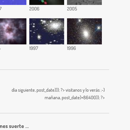
7
2006
2005
8
1997
1996
día siguiente,
post_date))); ?>
visitanos y lo verás ;-)
mañana,
post_date)+86400)); ?>
enes suerte ...