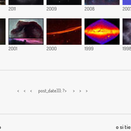
2011
2009
2008
200
2001
2000
1999
199
< < <
post_date))); ?> > > >
o
o si ti