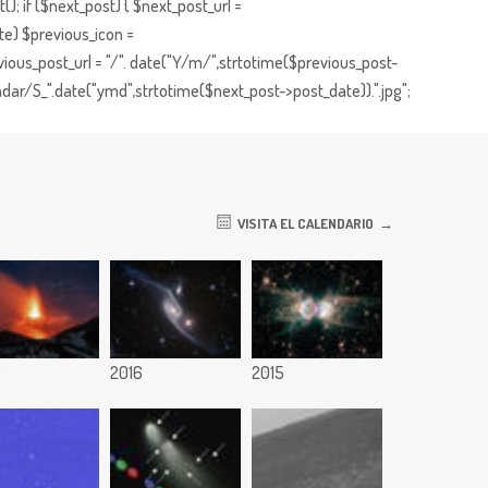
; if ($next_post) { $next_post_url =
te) $previous_icon =
ious_post_url = "/". date("Y/m/",strtotime($previous_post-
dar/S_".date("ymd",strtotime($next_post->post_date)).".jpg";
VISITA EL CALENDARIO
7
2016
2015