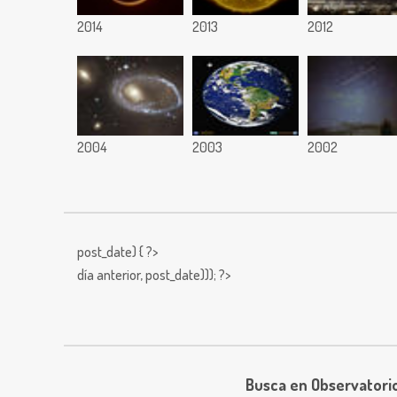
2014
2013
2012
2004
2003
2002
post_date) { ?>
día anterior,
post_date))); ?>
Busca en Observatori