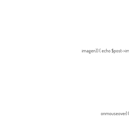
imagen)) { echo $post->im
onmouseover) { 