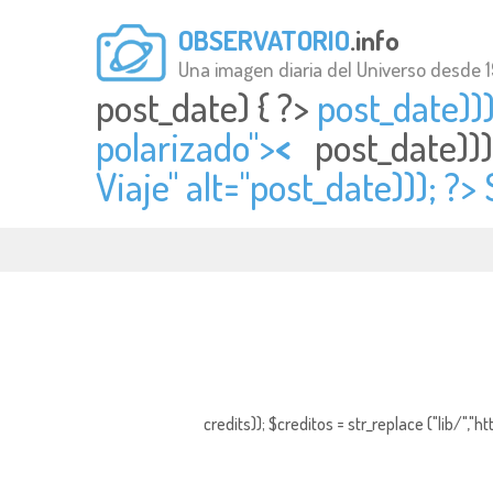
OBSERVATORIO
.info
Una imagen diaria del Universo desde 
post_date) { ?>
post_date)))
polarizado">
<
post_date)))
Viaje" alt="
post_date))); ?>
credits)); $creditos = str_replace ("lib/","