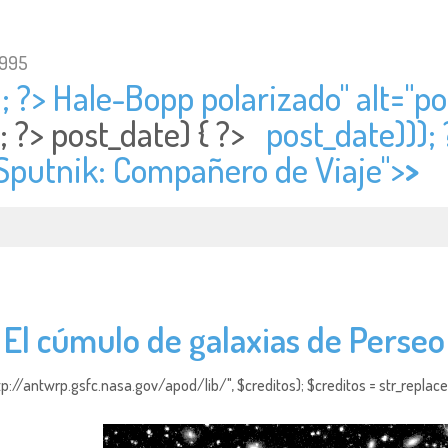
1995
; ?> Hale-Bopp polarizado" alt="
po
; ?>
post_date) { ?>
post_date)));
 Sputnik: Compañero de Viaje">
>
El cúmulo de galaxias de Perseo
http://antwrp.gsfc.nasa.gov/apod/lib/", $creditos); $creditos = str_replace (