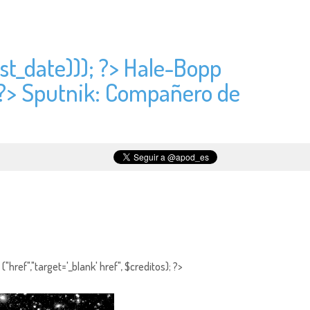
st_date))); ?> Hale-Bopp
 ?> Sputnik: Compañero de
"href","target='_blank' href", $creditos); ?>