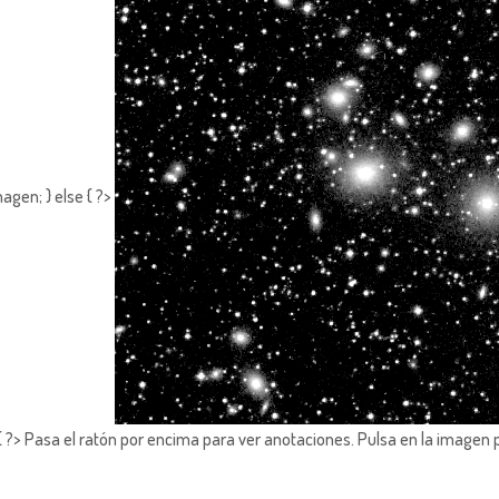
agen; } else { ?>
?> Pasa el ratón por encima para ver anotaciones.
Pulsa en la imagen 