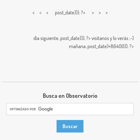
< < <
post_date))); ?> > > >
día siguiente,
post_date))); ?>
visitanos y lo verás ;-)
mañana,
post_date)+86400)); ?>
Busca en Observatorio