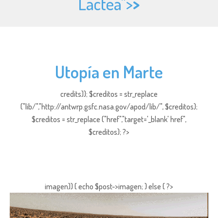
Láctea">
>
Utopía en Marte
credits)); $creditos = str_replace
("lib/","http://antwrp.gsfc.nasa.gov/apod/lib/", $creditos);
$creditos = str_replace ("href","target='_blank' href",
$creditos); ?>
imagen)) { echo $post->imagen; } else { ?>