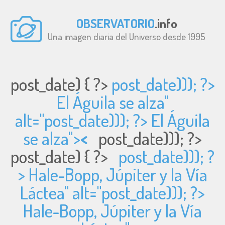
OBSERVATORIO
.info
Una imagen diaria del Universo desde 1995
post_date) { ?>
post_date))); ?>
El Águila se alza"
alt="
post_date))); ?> El Águila
se alza">
<
post_date))); ?>
post_date) { ?>
post_date))); ?
> Hale-Bopp, Júpiter y la Vía
Láctea" alt="
post_date))); ?>
Hale-Bopp, Júpiter y la Vía