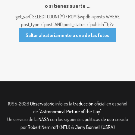
o si tienes suerte ...
get_var("SELECT COUNT(*) FROM $wpdb->posts WHERE
post_type = 'post' AND post_status = 'publish'"); ?>
Saltar aleatoriamente a una de las fotos
1995-2026
Observatorio.info
es la
traducción oficial
en español
de
"Astronomical Picture of the Day"
.
Un servicio de la
NASA
con los siguientes
políticas de uso
creado
por
Robert Nemiroff
(
MTU
) &
Jerry Bonnell
(
USRA
)