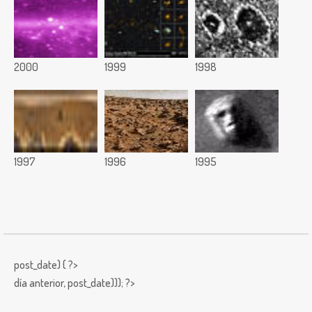
2000
1999
1998
1997
1996
1995
post_date) { ?>
día anterior,
post_date))); ?>