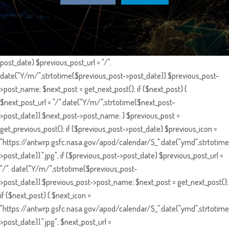
post_date) $previous_post_url = "/".
date("Y/m/",strtotime($previous_post->post_date)).$previous_post-
>post_name; $next_post = get_next_post(); if ($next_post) {
$next_post_url = "/".date("Y/m/",strtotime($next_post-
>post_date)).$next_post->post_name; } $previous_post =
get_previous_post(); if ($previous_post->post_date) $previous_icon =
"https://antwrp.gsfc.nasa.gov/apod/calendar/S_".date("ymd",strtotime
>post_date)).".jpg"; if ($previous_post->post_date) $previous_post_url =
"/". date("Y/m/",strtotime($previous_post-
>post_date)).$previous_post->post_name; $next_post = get_next_post();
if ($next_post) { $next_icon =
"https://antwrp.gsfc.nasa.gov/apod/calendar/S_".date("ymd",strtotime
>post_date)).".jpg"; $next_post_url =