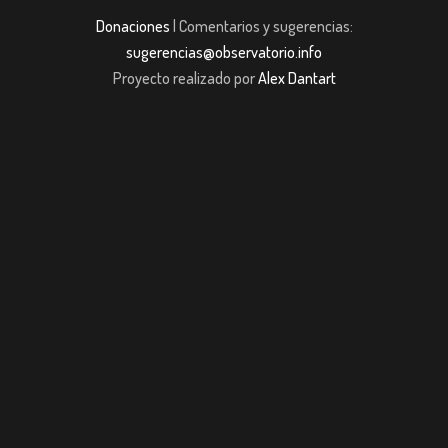
Donaciones
| Comentarios y sugerencias:
sugerencias@observatorio.info
Proyecto realizado por
Alex Dantart
iş
casibom giriş
casibom giriş
Jojobet
casibom giriş