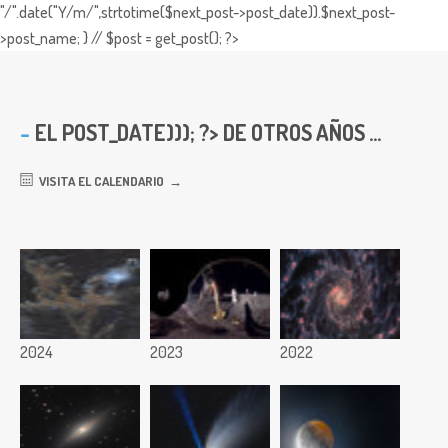
"/".date("Y/m/",strtotime($next_post->post_date)).$next_post-
>post_name; } // $post = get_post(); ?>
EL
POST_DATE))); ?> DE OTROS AÑOS ...
VISITA EL CALENDARIO
2024
2023
2022