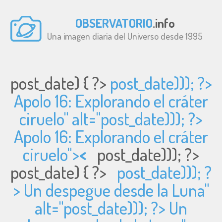
OBSERVATORIO
.info
Una imagen diaria del Universo desde 1995
post_date) { ?>
post_date))); ?>
Apolo 16: Explorando el cráter
ciruelo" alt="
post_date))); ?>
Apolo 16: Explorando el cráter
ciruelo">
<
post_date))); ?>
post_date) { ?>
post_date))); ?
> Un despegue desde la Luna"
alt="
post_date))); ?> Un