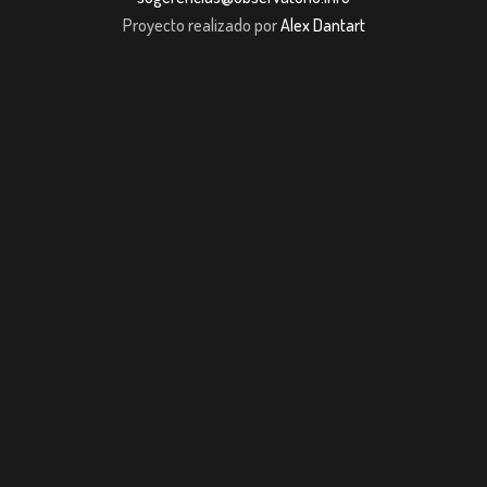
Proyecto realizado por
Alex Dantart
ibom giriş
casibom giriş
Jojobet
casibom giriş