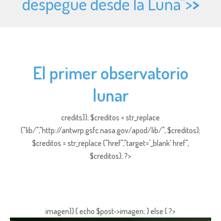
despegue desde la Luna">
>
El primer observatorio
lunar
credits)); $creditos = str_replace
("lib/","http://antwrp.gsfc.nasa.gov/apod/lib/", $creditos);
$creditos = str_replace ("href","target='_blank' href",
$creditos); ?>
imagen)) { echo $post->imagen; } else { ?>