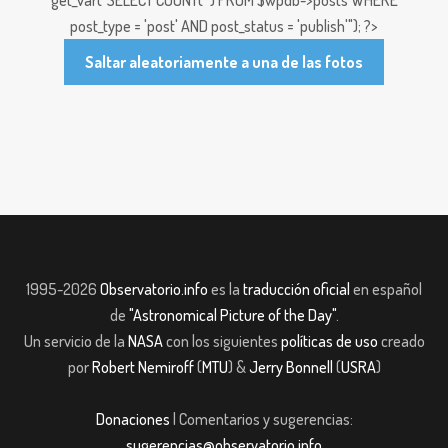
post_type = 'post' AND post_status = 'publish'"); ?>
Saltar aleatoriamente a una de las fotos
1995-2026
Observatorio.info
es la
traducción oficial
en español
de
"Astronomical Picture of the Day"
.
Un servicio de la
NASA
con los siguientes
políticas de uso
creado
por
Robert Nemiroff
(
MTU
) &
Jerry Bonnell
(
USRA
)
Donaciones
| Comentarios y sugerencias:
sugerencias@observatorio.info