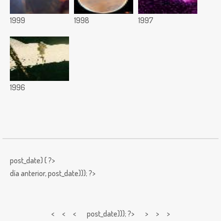
1999
1998
1997
1996
post_date) { ?>
día anterior,
post_date))); ?>
< < <
post_date))); ?> > > >