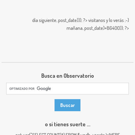
día siguiente,
post_date))); ?>
visitanos y lo verás ;-)
mañana,
post_date)+86400)); ?>
Busca en Observatorio
o si tienes suerte ...
get_var("SELECT COUNT(*) FROM $wpdb->posts WHERE