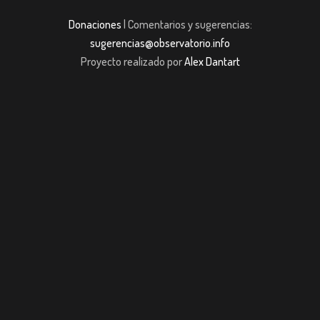
Donaciones
| Comentarios y sugerencias:
sugerencias@observatorio.info
Proyecto realizado por
Alex Dantart
asibom giriş
casibom giriş
Jojobet
casibom giriş