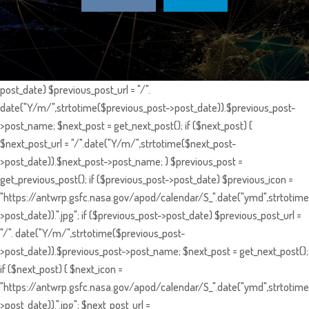
post_date) $previous_post_url = "/".
date("Y/m/",strtotime($previous_post->post_date)).$previous_post-
>post_name; $next_post = get_next_post(); if ($next_post) {
$next_post_url = "/".date("Y/m/",strtotime($next_post-
>post_date)).$next_post->post_name; } $previous_post =
get_previous_post(); if ($previous_post->post_date) $previous_icon =
"https://antwrp.gsfc.nasa.gov/apod/calendar/S_".date("ymd",strtotime
>post_date)).".jpg"; if ($previous_post->post_date) $previous_post_url =
"/". date("Y/m/",strtotime($previous_post-
>post_date)).$previous_post->post_name; $next_post = get_next_post();
if ($next_post) { $next_icon =
"https://antwrp.gsfc.nasa.gov/apod/calendar/S_".date("ymd",strtotime
>post_date)).".jpg"; $next_post_url =