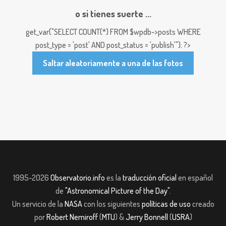
o si tienes suerte ...
get_var("SELECT COUNT(*) FROM $wpdb->posts WHERE
post_type = 'post' AND post_status = 'publish'"); ?>
Saltar aleatoriamente a una de las fotos
1995-2026
Observatorio.info
es la
traducción oficial
en español
de
"Astronomical Picture of the Day"
.
Un servicio de la
NASA
con los siguientes
políticas de uso
creado
por
Robert Nemiroff
(
MTU
) &
Jerry Bonnell
(
USRA
)