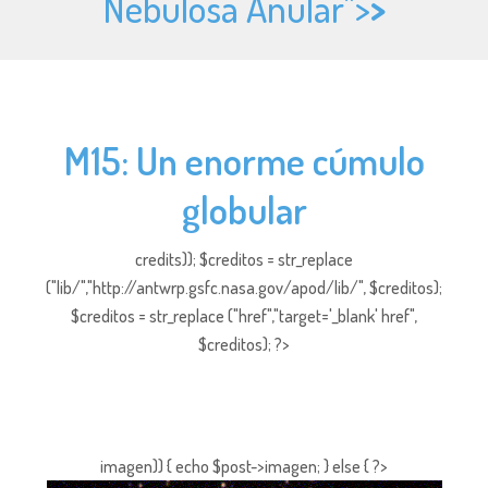
Nebulosa Anular">
>
M15: Un enorme cúmulo
globular
credits)); $creditos = str_replace
("lib/","http://antwrp.gsfc.nasa.gov/apod/lib/", $creditos);
$creditos = str_replace ("href","target='_blank' href",
$creditos); ?>
imagen)) { echo $post->imagen; } else { ?>