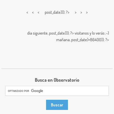
< < <
post_date))); ?> > > >
día siguiente,
post_date))); ?>
visitanos y lo verás ;-)
mañana,
post_date)+86400)); ?>
Busca en Observatorio