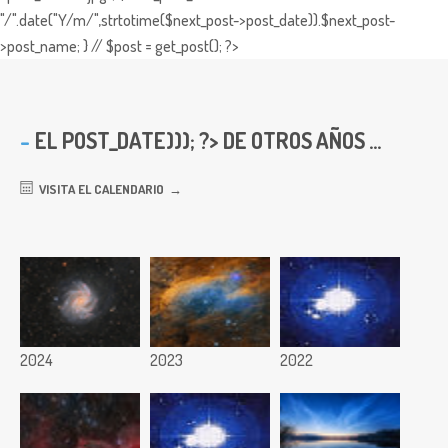
"/".date("Y/m/",strtotime($next_post->post_date)).$next_post-
>post_name; } // $post = get_post(); ?>
EL
POST_DATE))); ?> DE OTROS AÑOS ...
VISITA EL CALENDARIO
2024
2023
2022