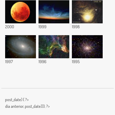
2000
1999
1998
1997
1996
1995
post_date) { ?>
día anterior,
post_date))); ?>