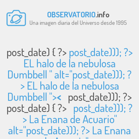
OBSERVATORIO
.info
Una imagen diaria del Universo desde 1995
post_date) { ?>
post_date))); ?>
EL halo de la nebulosa
Dumbbell " alt="
post_date))); ?
> EL halo de la nebulosa
Dumbbell ">
<
post_date))); ?>
post_date) { ?>
post_date))); ?
> La Enana de Acuario"
alt="
post_date))); ?> La Enana