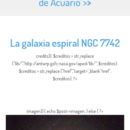
de Acuario">
>
La galaxia espiral NGC 7742
credits)); $creditos = str_replace
("lib/","http://antwrp.gsfc.nasa.gov/apod/lib/", $creditos);
$creditos = str_replace ("href","target='_blank' href",
$creditos); ?>
imagen)) { echo $post->imagen; } else { ?>