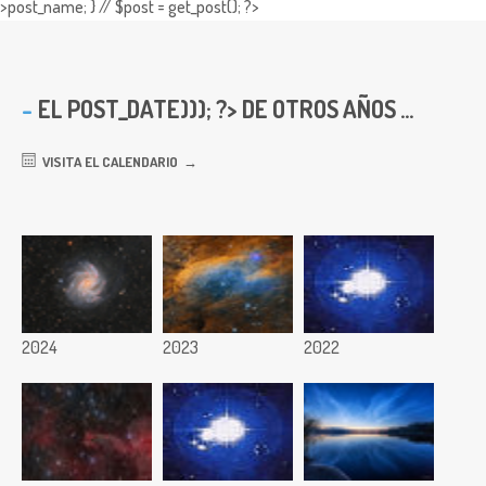
>post_name; } // $post = get_post(); ?>
EL
POST_DATE))); ?> DE OTROS AÑOS ...
VISITA EL CALENDARIO
2024
2023
2022