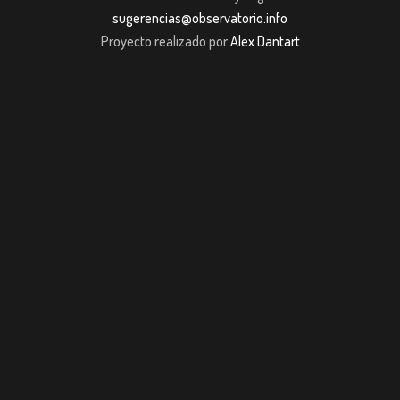
sugerencias@observatorio.info
Proyecto realizado por
Alex Dantart
jobet giriş
casibom giriş
casibom
Grandpashabet
JOJOBET
casibom