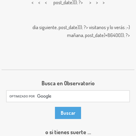
< < <
post_date))); ?> > > >
día siguiente,
post_date))); ?>
visitanos y lo verás ;-)
mañana,
post_date)+86400)); ?>
Busca en Observatorio
o si tienes suerte ...