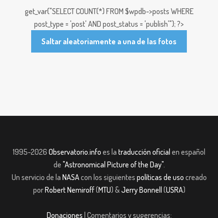
get_var("SELECT COUNT(*) FROM $wpdb->posts WHERE
post_type = 'post' AND post_status = 'publish'"); ?>
Saltar aleatoriamente a una de las fotos
1995-2026
Observatorio.info
es la
traducción oficial
en español
de
"Astronomical Picture of the Day"
.
Un servicio de la
NASA
con los siguientes
políticas de uso
creado
por
Robert Nemiroff
(
MTU
) &
Jerry Bonnell
(
USRA
)
Donaciones
| Comentarios y sugerencias: