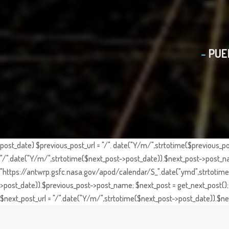
PUE
post_date) $previous_post_url = "/". date("Y/m/",strtotime($previous_po
"/".date("Y/m/",strtotime($next_post->post_date)).$next_post->post_nam
"https://antwrp.gsfc.nasa.gov/apod/calendar/S_".date("ymd",strtotime($
>post_date)).$previous_post->post_name; $next_post = get_next_post(); 
$next_post_url = "/".date("Y/m/",strtotime($next_post->post_date)).$nex