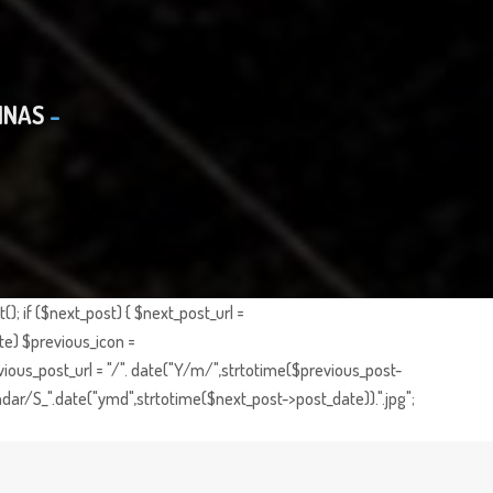
INAS
; if ($next_post) { $next_post_url =
te) $previous_icon =
ious_post_url = "/". date("Y/m/",strtotime($previous_post-
dar/S_".date("ymd",strtotime($next_post->post_date)).".jpg";