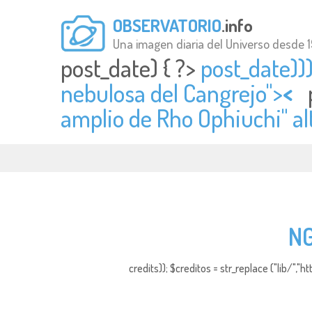
OBSERVATORIO
.info
Una imagen diaria del Universo desde 
post_date) { ?>
post_date)))
nebulosa del Cangrejo">
<
amplio de Rho Ophiuchi" al
NG
credits)); $creditos = str_replace ("lib/","