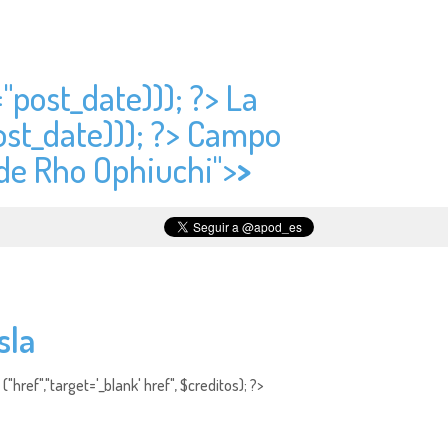
="
post_date))); ?> La
ost_date))); ?> Campo
 de Rho Ophiuchi">
>
sla
"href","target='_blank' href", $creditos); ?>