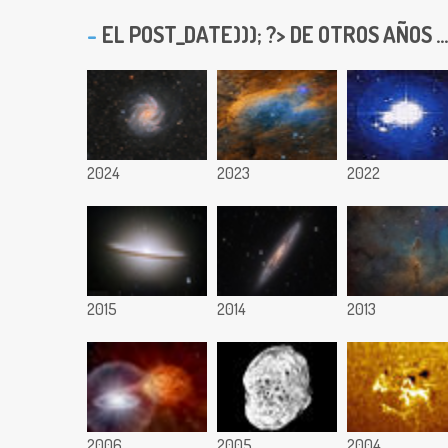
EL
POST_DATE))); ?> DE OTROS AÑOS ...
2024
2023
2022
2015
2014
2013
2006
2005
2004