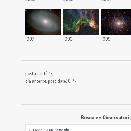
1997
1996
1995
post_date) { ?>
día anterior,
post_date))); ?>
Busca en Observatori