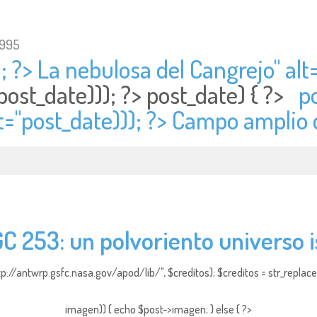
1995
; ?> La nebulosa del Cangrejo" alt
post_date))); ?>
post_date) { ?>
p
t="
post_date))); ?> Campo amplio
C 253: un polvoriento universo i
http://antwrp.gsfc.nasa.gov/apod/lib/", $creditos); $creditos = str_replace (
imagen)) { echo $post->imagen; } else { ?>