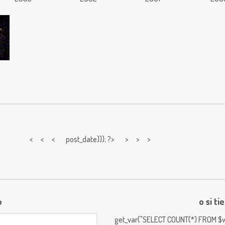
< < <
post_date))); ?> > > >
o
o si ti
get_var("SELECT COUNT(*) FROM $w