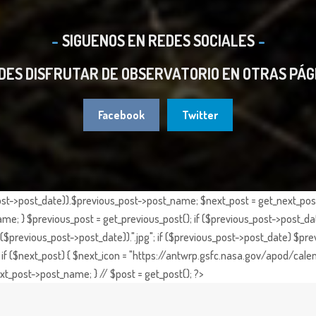
SIGUENOS EN REDES SOCIALES
DES DISFRUTAR DE OBSERVATORIO EN OTRAS PÁG
Facebook
Twitter
st->post_date)).$previous_post->post_name; $next_post = get_next_post()
e; } $previous_post = get_previous_post(); if ($previous_post->post_da
previous_post->post_date)).".jpg"; if ($previous_post->post_date) $prev
if ($next_post) { $next_icon = "https://antwrp.gsfc.nasa.gov/apod/calen
t_post->post_name; } // $post = get_post(); ?>