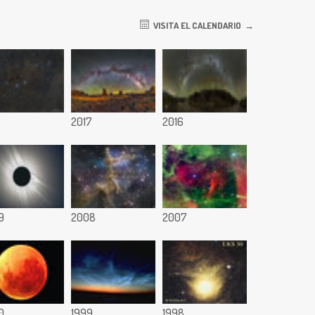
VISITA EL CALENDARIO
8
2017
2016
9
2008
2007
0
1999
1998