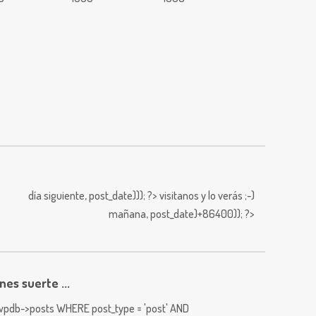
día siguiente,
post_date))); ?>
visitanos y lo verás ;-)
mañana,
post_date)+86400)); ?>
enes suerte ...
pdb->posts WHERE post_type = 'post' AND