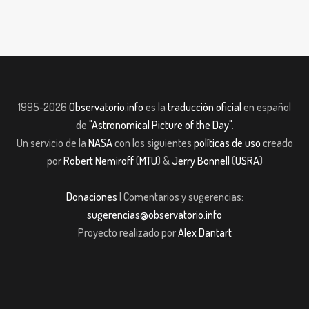
1995-2026
Observatorio.info
es la
traducción oficial
en español
de
"Astronomical Picture of the Day"
.
Un servicio de la
NASA
con los siguientes
políticas de uso
creado
por
Robert Nemiroff
(
MTU
) &
Jerry Bonnell
(
USRA
)
Donaciones
| Comentarios y sugerencias:
sugerencias@observatorio.info
Proyecto realizado por
Alex Dantart
bom giriş