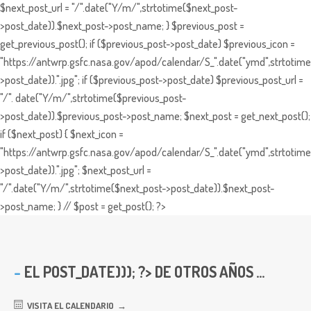
$next_post_url = "/".date("Y/m/",strtotime($next_post-
>post_date)).$next_post->post_name; } $previous_post =
get_previous_post(); if ($previous_post->post_date) $previous_icon =
"https://antwrp.gsfc.nasa.gov/apod/calendar/S_".date("ymd",strtotime
>post_date)).".jpg"; if ($previous_post->post_date) $previous_post_url =
"/". date("Y/m/",strtotime($previous_post-
>post_date)).$previous_post->post_name; $next_post = get_next_post();
if ($next_post) { $next_icon =
"https://antwrp.gsfc.nasa.gov/apod/calendar/S_".date("ymd",strtotime
>post_date)).".jpg"; $next_post_url =
"/".date("Y/m/",strtotime($next_post->post_date)).$next_post-
>post_name; } // $post = get_post(); ?>
EL
POST_DATE))); ?> DE OTROS AÑOS ...
VISITA EL CALENDARIO