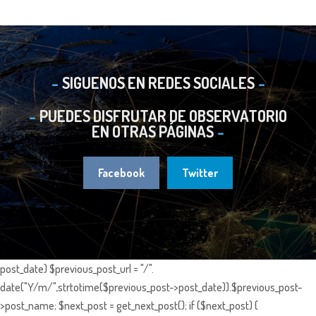
SIGUENOS EN REDES SOCIALES
PUEDES DISFRUTAR DE OBSERVATORIO
EN OTRAS PÁGINAS
Facebook
Twitter
post_date) $previous_post_url = "/".
date("Y/m/",strtotime($previous_post->post_date)).$previous_post-
>post_name; $next_post = get_next_post(); if ($next_post) {