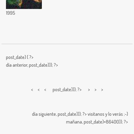
1995
post_date) { ?>
día anterior,
post_date))); ?>
< < <
post_date))); ?> > > >
día siguiente,
post_date))); ?>
visitanos y lo verás ;-)
mañana,
post_date)+86400)); ?>