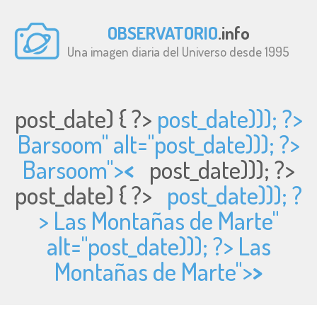
OBSERVATORIO
.info
Una imagen diaria del Universo desde 1995
post_date) { ?>
post_date))); ?>
Barsoom" alt="
post_date))); ?>
Barsoom">
<
post_date))); ?>
post_date) { ?>
post_date))); ?
> Las Montañas de Marte"
alt="
post_date))); ?> Las
Montañas de Marte">
>