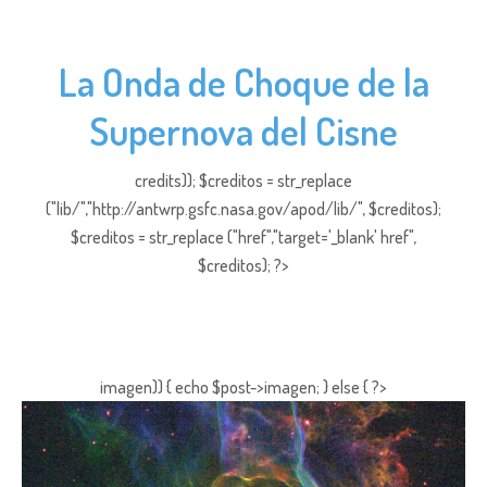
La Onda de Choque de la
Supernova del Cisne
credits)); $creditos = str_replace
("lib/","http://antwrp.gsfc.nasa.gov/apod/lib/", $creditos);
$creditos = str_replace ("href","target='_blank' href",
$creditos); ?>
imagen)) { echo $post->imagen; } else { ?>