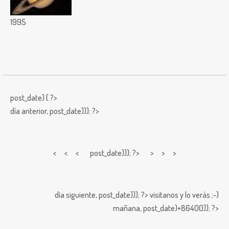
1995
post_date) { ?>
día anterior,
post_date))); ?>
< < <
post_date))); ?> > > >
día siguiente,
post_date))); ?>
visitanos y lo verás ;-)
mañana,
post_date)+86400)); ?>