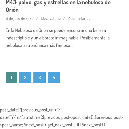
M43: polvo, gas y estrellas en la nebulosa de
Orión
6 de julio de 2020
Observatorio
2 comentarios
En la Nebulosa de Orión se puede encontrar una belleza
indescriptible y un alboroto inimaginable. Posiblemente la
nebulosa astronómica más famosa…
1
2
3
4
post_date) $previous_post_url = "/".
date("Y/m/",strtotime($previous_post->post_date)).$previous_post-
>post_name; $next_post = get_next_post(); if ($next_post) {