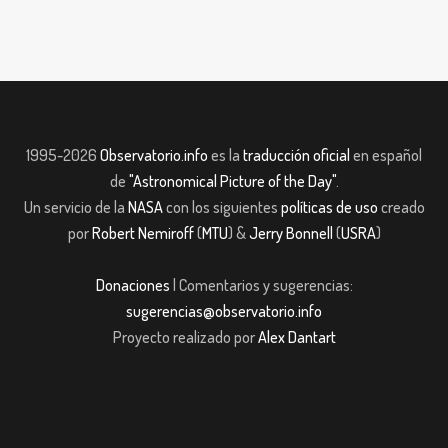
1995-2026
Observatorio.info
es la
traducción oficial
en español
de
"Astronomical Picture of the Day"
.
Un servicio de la
NASA
con los siguientes
políticas de uso
creado
por
Robert Nemiroff
(
MTU
) &
Jerry Bonnell
(
USRA
)
Donaciones
| Comentarios y sugerencias:
sugerencias@observatorio.info
Proyecto realizado por
Alex Dantart
om giriş
casibom giriş
Jojobet
casibom giriş