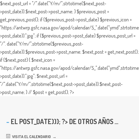
$next_post_url = "/".date("Y/m/",strtotime($next_post-
>post_date)).$next_post->post_name; } $previous_post =
get_previous_post(); if ($previous_post->post_date) $previous_icon =
"https://antwrp.gsfc.nasa.gov/apod/calendar/S_".date("ymd",strtotime
>post_date)).".jpg"; if ($previous_post->post_date) $previous_post_url =
"/". date("Y/m/",strtotime($previous_post-
>post_date)).$previous_post->post_name; $next_post = get_next_post();
if ($next_post) { $next_icon =
"https://antwrp.gsfc.nasa.gov/apod/calendar/S_".date("ymd",strtotime
>post_date)).".jpg"; $next_post_url =
"/".date("Y/m/",strtotime($next_post->post_date)).$next_post-
>post_name; } // $post = get_post(); ?>
EL
POST_DATE))); ?> DE OTROS AÑOS ...
VISITA EL CALENDARIO