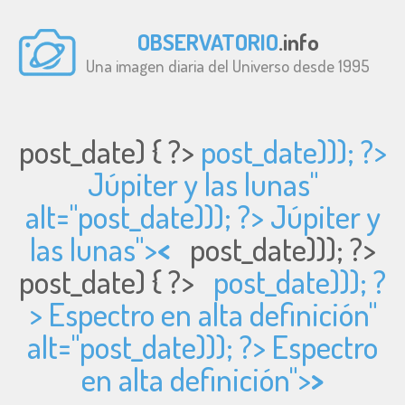
OBSERVATORIO
.info
Una imagen diaria del Universo desde 1995
post_date) { ?>
post_date))); ?>
Júpiter y las lunas"
alt="
post_date))); ?> Júpiter y
las lunas">
<
post_date))); ?>
post_date) { ?>
post_date))); ?
> Espectro en alta definición"
alt="
post_date))); ?> Espectro
en alta definición">
>