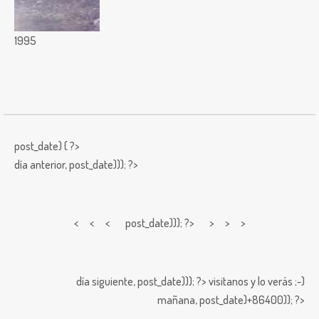
1995
post_date) { ?>
día anterior,
post_date))); ?>
< < <
post_date))); ?> > > >
día siguiente,
post_date))); ?>
visitanos y lo verás ;-)
mañana,
post_date)+86400)); ?>