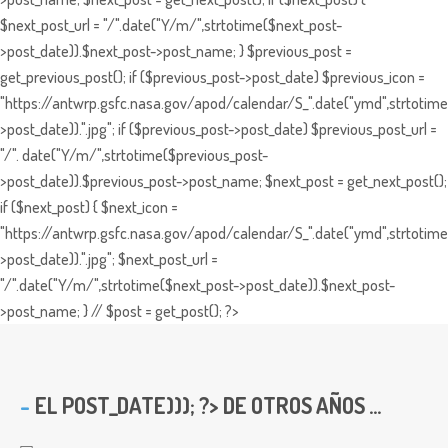
$next_post_url = "/".date("Y/m/",strtotime($next_post-
>post_date)).$next_post->post_name; } $previous_post =
get_previous_post(); if ($previous_post->post_date) $previous_icon =
"https://antwrp.gsfc.nasa.gov/apod/calendar/S_".date("ymd",strtotime
>post_date)).".jpg"; if ($previous_post->post_date) $previous_post_url =
"/". date("Y/m/",strtotime($previous_post-
>post_date)).$previous_post->post_name; $next_post = get_next_post();
if ($next_post) { $next_icon =
"https://antwrp.gsfc.nasa.gov/apod/calendar/S_".date("ymd",strtotime
>post_date)).".jpg"; $next_post_url =
"/".date("Y/m/",strtotime($next_post->post_date)).$next_post-
>post_name; } // $post = get_post(); ?>
EL
POST_DATE))); ?> DE OTROS AÑOS ...