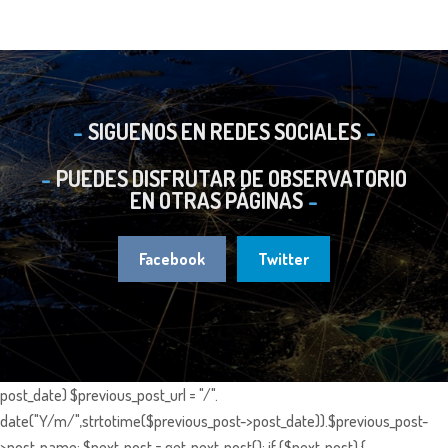
SIGUENOS EN REDES SOCIALES
PUEDES DISFRUTAR DE OBSERVATORIO
EN OTRAS PÁGINAS
Facebook
Twitter
post_date) $previous_post_url = "/".
date("Y/m/",strtotime($previous_post->post_date)).$previous_post-
>post_name; $next_post = get_next_post(); if ($next_post) {