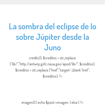
La sombra del eclipse de Io
sobre Júpiter desde la
Juno
credits)); $creditos = str_replace
("lib/","http://antwrp.gsfc.nasa.gov/apod/lib/", $creditos);
$creditos = str_replace ("href","target='_blank' href",
$creditos); ?>
imagen)) { echo $post->imagen; } else { ?>