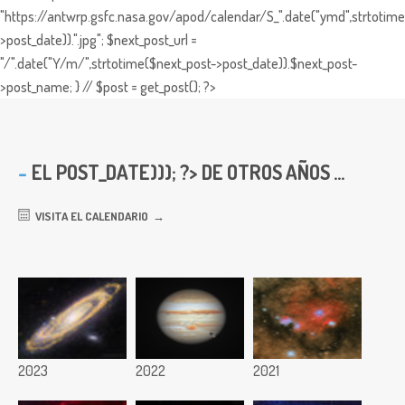
"https://antwrp.gsfc.nasa.gov/apod/calendar/S_".date("ymd",strtotime
>post_date)).".jpg"; $next_post_url =
"/".date("Y/m/",strtotime($next_post->post_date)).$next_post-
>post_name; } // $post = get_post(); ?>
EL
POST_DATE))); ?> DE OTROS AÑOS ...
VISITA EL CALENDARIO
2023
2022
2021