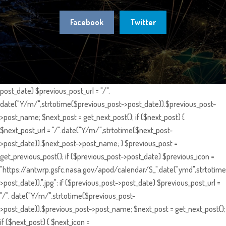
Facebook
Twitter
post_date) $previous_post_url = "/".
date("Y/m/",strtotime($previous_post->post_date)).$previous_post-
>post_name; $next_post = get_next_post(); if ($next_post) {
$next_post_url = "/".date("Y/m/",strtotime($next_post-
>post_date)).$next_post->post_name; } $previous_post =
get_previous_post(); if ($previous_post->post_date) $previous_icon =
"https://antwrp.gsfc.nasa.gov/apod/calendar/S_".date("ymd",strtotime
>post_date)).".jpg"; if ($previous_post->post_date) $previous_post_url =
"/". date("Y/m/",strtotime($previous_post-
>post_date)).$previous_post->post_name; $next_post = get_next_post();
if ($next_post) { $next_icon =