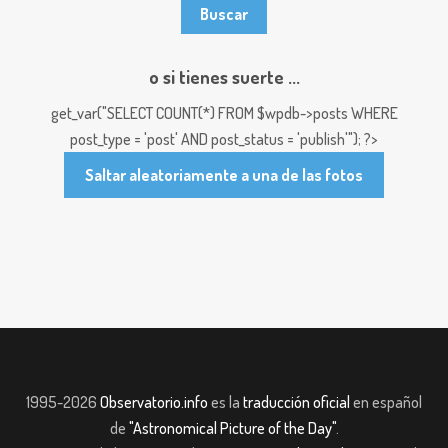
o si tienes suerte ...
get_var("SELECT COUNT(*) FROM $wpdb->posts WHERE
post_type = 'post' AND post_status = 'publish'"); ?>
Saltar aleatoriamente a una de las fotos
1995-2026
Observatorio.info
es la
traducción oficial
en español
de
"Astronomical Picture of the Day"
.