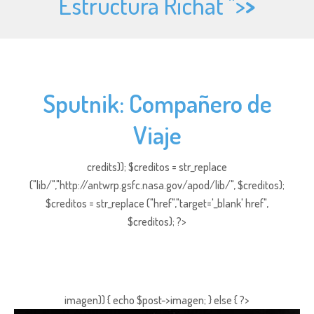
Estructura Richat ">
>
Sputnik: Compañero de
Viaje
credits)); $creditos = str_replace
("lib/","http://antwrp.gsfc.nasa.gov/apod/lib/", $creditos);
$creditos = str_replace ("href","target='_blank' href",
$creditos); ?>
imagen)) { echo $post->imagen; } else { ?>