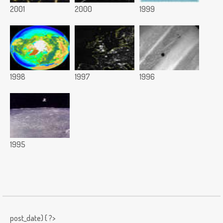
2001
2000
1999
1998
1997
1996
1995
post_date) { ?>