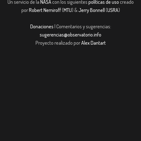
Un servicio de la
NASA
con los siguientes
políticas de uso
creado
por
Robert Nemiroff
(
MTU
) &
Jerry Bonnell
(
USRA
)
Donaciones
| Comentarios y sugerencias:
sugerencias@observatorio.info
Proyecto realizado por
Alex Dantart
ibom giriş
casibom giriş
Jojobet
casibom giriş