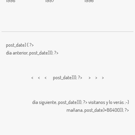
1998
1997
1996
post_date) { ?>
día anterior,
post_date))); ?>
< < <
post_date))); ?> > > >
día siguiente,
post_date))); ?>
visitanos y lo verás ;-)
mañana,
post_date)+86400)); ?>