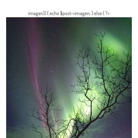
imagen)) { echo $post->imagen; } else { ?>