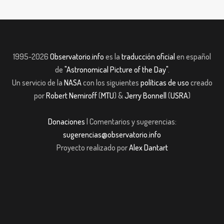
1995-2026
Observatorio.info
es la
traducción oficial
en español
de
"Astronomical Picture of the Day"
.
Un servicio de la
NASA
con los siguientes
políticas de uso
creado
por
Robert Nemiroff
(
MTU
) &
Jerry Bonnell
(
USRA
)
Donaciones
| Comentarios y sugerencias:
sugerencias@observatorio.info
Proyecto realizado por
Alex Dantart
asibom giriş
casibom giriş
Jojobet
casibom giriş