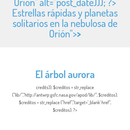
Orión" alt="
post_date))); ?>
Estrellas rápidas y planetas
solitarios en la nebulosa de
Orión">
>
El árbol aurora
credits)); $creditos = str_replace
("lib/","http://antwrp.gsfc.nasa.gov/apod/lib/", $creditos);
$creditos = str_replace ("href","target='_blank' href",
$creditos); ?>