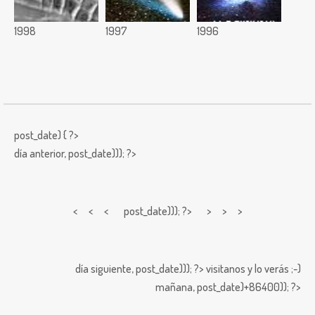
1998
1997
1996
post_date) { ?>
día anterior,
post_date))); ?>
< < <
post_date))); ?> > > >
día siguiente,
post_date))); ?>
visitanos y lo verás ;-)
mañana,
post_date)+86400)); ?>