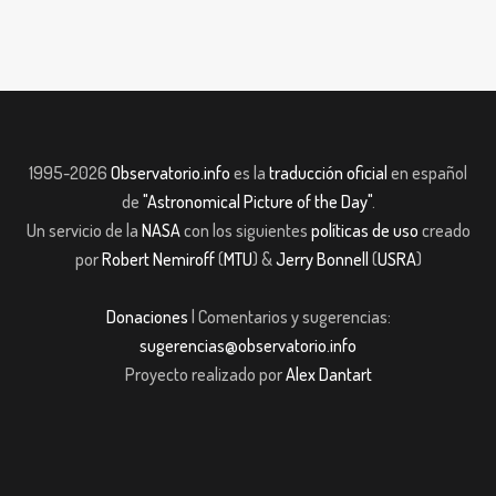
1995-2026
Observatorio.info
es la
traducción oficial
en español
de
"Astronomical Picture of the Day"
.
Un servicio de la
NASA
con los siguientes
políticas de uso
creado
por
Robert Nemiroff
(
MTU
) &
Jerry Bonnell
(
USRA
)
Donaciones
| Comentarios y sugerencias:
sugerencias@observatorio.info
Proyecto realizado por
Alex Dantart
et giriş
casibom giriş
Jojobet
casibom giriş
Jojobet
casibom