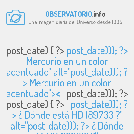
OBSERVATORIO
.info
Una imagen diaria del Universo desde 1995
post_date) { ?>
post_date))); ?>
Mercurio en un color
acentuado" alt="
post_date))); ?
> Mercurio en un color
acentuado">
<
post_date))); ?>
post_date) { ?>
post_date))); ?
> ¿ Dónde está HD 189733 ?"
alt="
post_date))); ?> ¿ Dónde