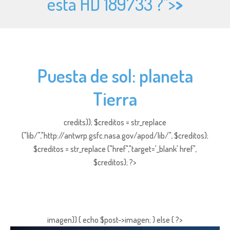
está HD 189733 ?">
>
Puesta de sol: planeta
Tierra
credits)); $creditos = str_replace
("lib/","http://antwrp.gsfc.nasa.gov/apod/lib/", $creditos);
$creditos = str_replace ("href","target='_blank' href",
$creditos); ?>
imagen)) { echo $post->imagen; } else { ?>