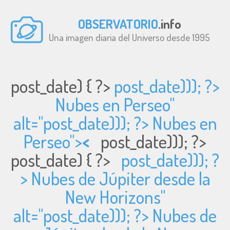
OBSERVATORIO
.info
Una imagen diaria del Universo desde 1995
post_date) { ?>
post_date))); ?>
Nubes en Perseo"
alt="
post_date))); ?> Nubes en
Perseo">
<
post_date))); ?>
post_date) { ?>
post_date))); ?
> Nubes de Júpiter desde la
New Horizons"
alt="
post_date))); ?> Nubes de