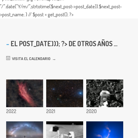
"/".date("Y/m/",strtotime($next_post->post_date)).$next_post-
>post_name; } // $post = get_post(); ?>
EL
POST_DATE))); ?> DE OTROS AÑOS ...
VISITA EL CALENDARIO
2022
2021
2020