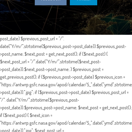
post_date) $previous_post_url = "/".
date("Y/m/",strtotime($previous_post->post_date)).$previous_post-
>post_name; $next_post = get_next_post(); if ($next_post) {
$next_post_url = "/".date("Y/m/",strtotime($next_post-
>post_date)).$next_post->post_name; } $previous_post =
get_previous_post(); if ($previous_post->post_date) $previous_icon =
"https://antwrp.gsfc.nasa.gov/apod/calendar/S_".date("ymd",strtotime
>post_date)).".jpg"; if ($previous_post->post_date) $previous_post_url =
"/". date("Y/m/",strtotime($previous_post-
>post_date)).$previous_post->post_name; $next_post = get_next_post();
if ($next_post) { $next_icon =
"https://antwrp.gsfc.nasa.gov/apod/calendar/S_".date("ymd",strtotime
>post_date)).".jpg"; $next_post_url =