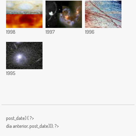
1998
1997
1996
1995
post_date) { ?>
día anterior,
post_date))); ?>