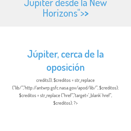
Júpiter desde la New
Horizons">
>
Júpiter, cerca de la
oposición
credits)); $creditos = str_replace
("lib/","http://antwrp.gsfc.nasa.gov/apod/lib/", $creditos);
$creditos = str_replace ("href","target='_blank' href",
$creditos); ?>