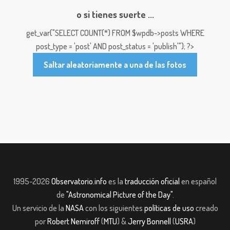
o si tienes suerte ...
get_var("SELECT COUNT(*) FROM $wpdb->posts WHERE
post_type = 'post' AND post_status = 'publish'"); ?>
Saltar aleatoriamente a una de las fotos
1995-2026
Observatorio.info
es la
traducción oficial
en español
de
"Astronomical Picture of the Day"
.
Un servicio de la
NASA
con los siguientes
políticas de uso
creado
por
Robert Nemiroff
(
MTU
) &
Jerry Bonnell
(
USRA
)