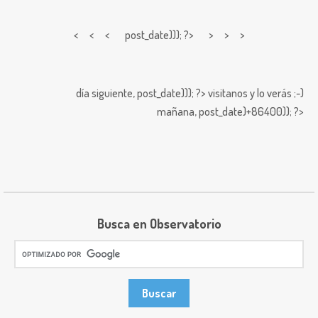
< < <
post_date))); ?> > > >
día siguiente,
post_date))); ?>
visitanos y lo verás ;-)
mañana,
post_date)+86400)); ?>
Busca en Observatorio