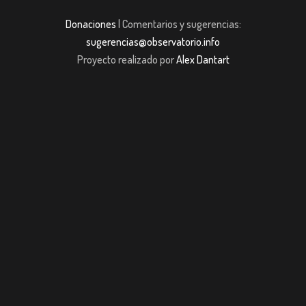
Donaciones
| Comentarios y sugerencias:
sugerencias@observatorio.info
Proyecto realizado por
Alex Dantart
dpashabet
Casibom