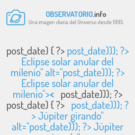
OBSERVATORIO
.info
Una imagen diaria del Universo desde 1995
post_date) { ?>
post_date))); ?>
Eclipse solar anular del
milenio" alt="
post_date))); ?>
Eclipse solar anular del
milenio">
<
post_date))); ?>
post_date) { ?>
post_date))); ?
> Júpiter girando"
alt="
post_date))); ?> Júpiter