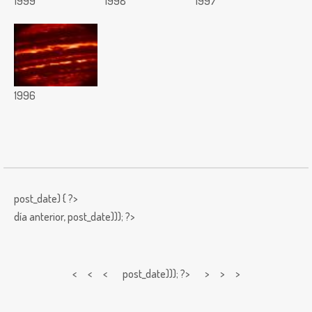
1999
1998
1997
1996
post_date) { ?>
día anterior,
post_date))); ?>
< < <
post_date))); ?> > > >