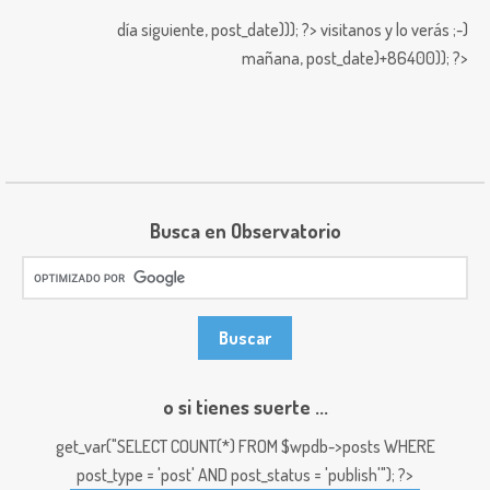
día siguiente,
post_date))); ?>
visitanos y lo verás ;-)
mañana,
post_date)+86400)); ?>
Busca en Observatorio
o si tienes suerte ...
get_var("SELECT COUNT(*) FROM $wpdb->posts WHERE
post_type = 'post' AND post_status = 'publish'"); ?>