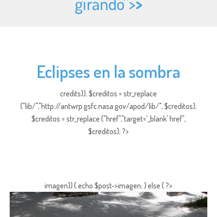
girando">
>
Eclipses en la sombra
credits)); $creditos = str_replace
("lib/","http://antwrp.gsfc.nasa.gov/apod/lib/", $creditos);
$creditos = str_replace ("href","target='_blank' href",
$creditos); ?>
imagen)) { echo $post->imagen; } else { ?>