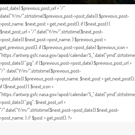
post_date) $previous_post_url = "/".
date("Y/m/",strtotime($previous_post->post_date)).$previous_post-
>post_name; $next_post = get_next_post(); if ($next_post) {
$next_post_url = "/".date("Y/m/",strtotime($next_post-
>post_date)).$next_post->post_name; } $previous_post =
get_previous_post(); if ($previous_post->post_date) $previous_icon =
"https://antwrp.gsfc.nasa.gov/apod/calendar/S_".date("ymd",strtotime
>post_date)).".jpg"; if ($previous_post->post_date) $previous_post_url =
"/". date("Y/m/",strtotime($previous_post-
>post_date)).$previous_post->post_name; $next_post = get_next_post();
if ($next_post) { $next_icon =
"https://antwrp.gsfc.nasa.gov/apod/calendar/S_".date("ymd",strtotime
>post_date)).".jpg"; $next_post_url =
"/".date("Y/m/",strtotime($next_post->post_date)).$next_post-
>post_name; } // $post = get_post(); ?>