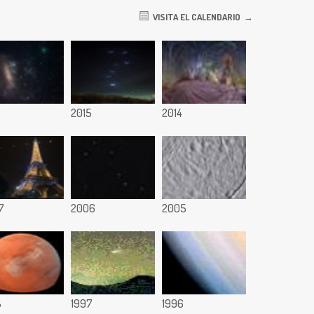
VISITA EL CALENDARIO
6
2015
2014
7
2006
2005
8
1997
1996