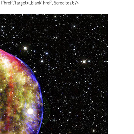
"href","target='_blank' href", $creditos); ?>