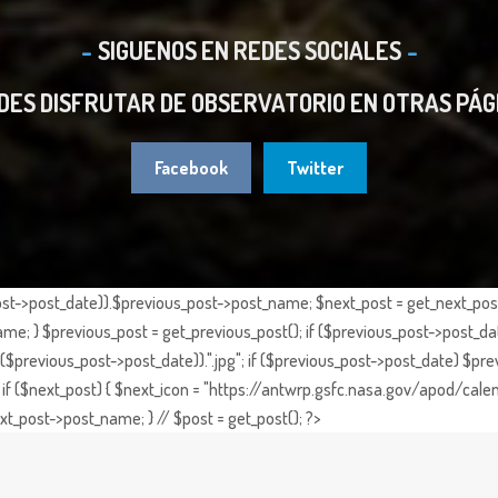
SIGUENOS EN REDES SOCIALES
DES DISFRUTAR DE OBSERVATORIO EN OTRAS PÁG
Facebook
Twitter
st->post_date)).$previous_post->post_name; $next_post = get_next_post()
e; } $previous_post = get_previous_post(); if ($previous_post->post_da
previous_post->post_date)).".jpg"; if ($previous_post->post_date) $prev
if ($next_post) { $next_icon = "https://antwrp.gsfc.nasa.gov/apod/calen
t_post->post_name; } // $post = get_post(); ?>