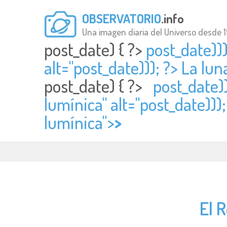
OBSERVATORIO
.info
Una imagen diaria del Universo desde 
post_date) { ?>
post_date))
alt="
post_date))); ?> La l
post_date) { ?>
post_date)
lumínica" alt="
post_date)))
lumínica">
>
El 