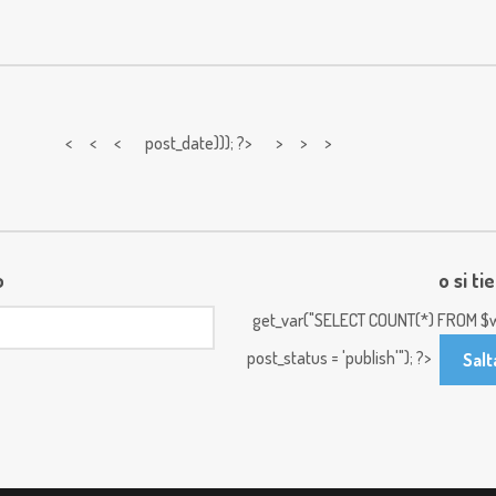
< < <
post_date))); ?> > > >
o
o si ti
get_var("SELECT COUNT(*) FROM $w
post_status = 'publish'"); ?>
Salt