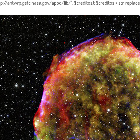
http://antwrp.gsfc.nasa.gov/apod/lib/", $creditos); $creditos = str_replace (