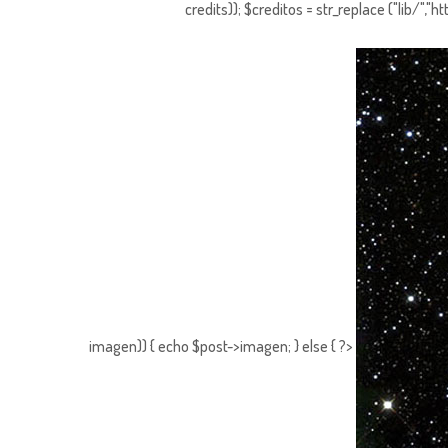
credits)); $creditos = str_replace ("lib/","
imagen)) { echo $post->imagen; } else { ?>