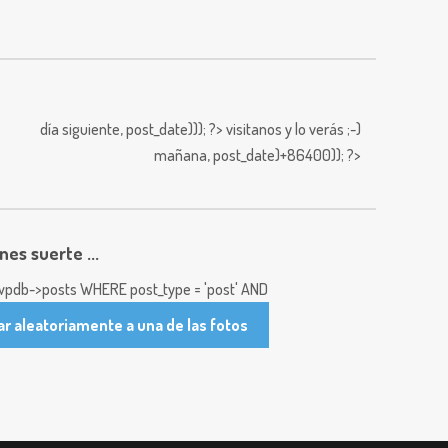
día siguiente,
post_date))); ?>
visitanos y lo verás ;-)
mañana,
post_date)+86400)); ?>
enes suerte ...
pdb->posts WHERE post_type = 'post' AND
ar aleatoriamente a una de las fotos