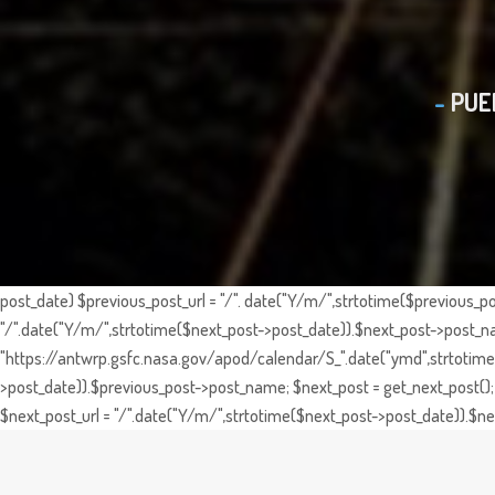
PUE
post_date) $previous_post_url = "/". date("Y/m/",strtotime($previous_po
"/".date("Y/m/",strtotime($next_post->post_date)).$next_post->post_nam
"https://antwrp.gsfc.nasa.gov/apod/calendar/S_".date("ymd",strtotime($
>post_date)).$previous_post->post_name; $next_post = get_next_post(); 
$next_post_url = "/".date("Y/m/",strtotime($next_post->post_date)).$nex