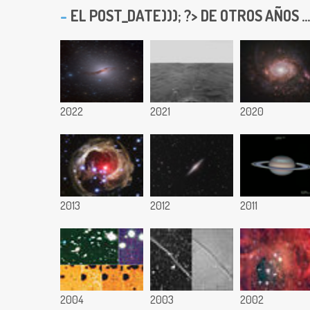
EL
POST_DATE))); ?> DE OTROS AÑOS ...
2022
2021
2020
2013
2012
2011
2004
2003
2002