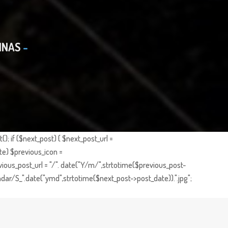
INAS
; if ($next_post) { $next_post_url =
te) $previous_icon =
ious_post_url = "/". date("Y/m/",strtotime($previous_post-
dar/S_".date("ymd",strtotime($next_post->post_date)).".jpg";