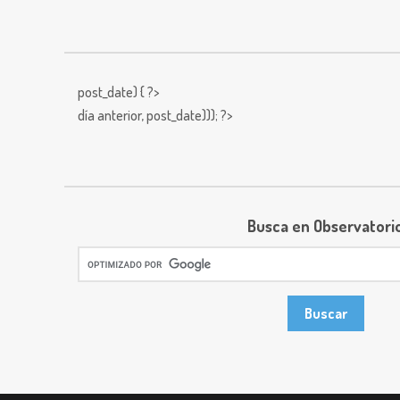
post_date) { ?>
día anterior,
post_date))); ?>
Busca en Observatori