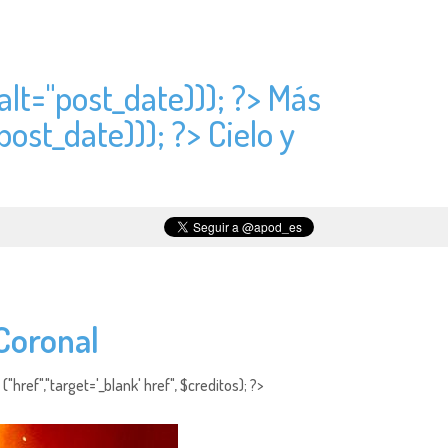
alt="
post_date))); ?> Más
post_date))); ?> Cielo y
Coronal
"href","target='_blank' href", $creditos); ?>