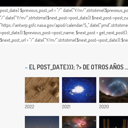
post_date) $previous_post_url = "/". date("Y/m/",strtotime($previous_po
"/".date("Y/m/",strtotime($next_post->post_date)).$next_post->post_nam
"https://antwrp.gsfc.nasa.gov/apod/calendar/S_".date("ymd",strtotime($
>post_date)).$previous_post->post_name; $next_post = get_next_post(); 
$next_post_url = "/".date("Y/m/",strtotime($next_post->post_date)).$nex
EL
POST_DATE))); ?> DE OTROS AÑOS ...
2022
2021
2020