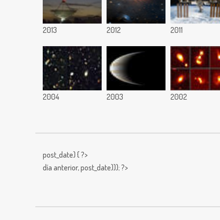
2013
2012
2011
2004
2003
2002
post_date) { ?>
día anterior,
post_date))); ?>