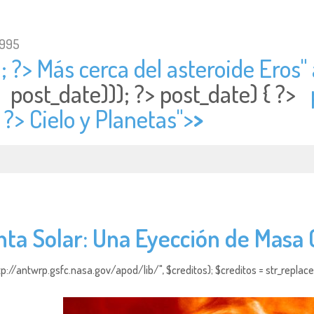
1995
; ?> Más cerca del asteroide Eros" 
post_date))); ?>
post_date) { ?>
 ?> Cielo y Planetas">
>
ta Solar: Una Eyección de Masa 
http://antwrp.gsfc.nasa.gov/apod/lib/", $creditos); $creditos = str_replace (