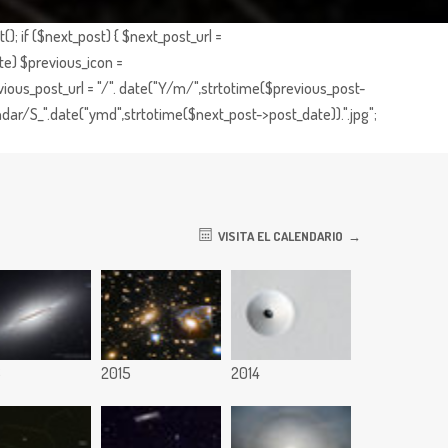
; if ($next_post) { $next_post_url =
te) $previous_icon =
ious_post_url = "/". date("Y/m/",strtotime($previous_post-
dar/S_".date("ymd",strtotime($next_post->post_date)).".jpg";
VISITA EL CALENDARIO
6
2015
2014