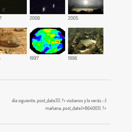
7
2006
2005
8
1997
1996
día siguiente,
post_date))); ?>
visitanos y lo verás ;-)
mañana,
post_date)+86400)); ?>