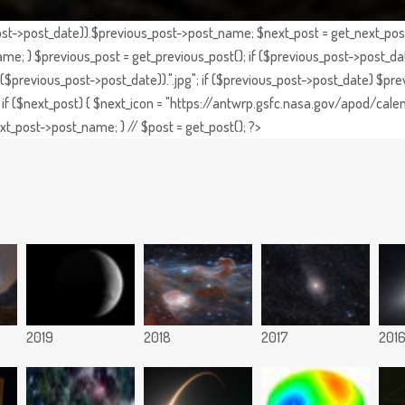
st->post_date)).$previous_post->post_name; $next_post = get_next_post()
e; } $previous_post = get_previous_post(); if ($previous_post->post_da
previous_post->post_date)).".jpg"; if ($previous_post->post_date) $prev
if ($next_post) { $next_icon = "https://antwrp.gsfc.nasa.gov/apod/calen
t_post->post_name; } // $post = get_post(); ?>
2019
2018
2017
201