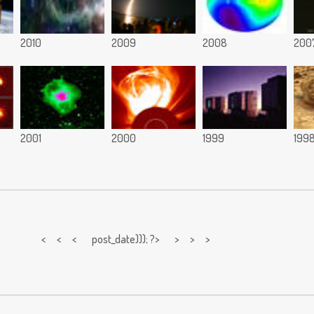
2010
2009
2008
200
2001
2000
1999
199
< < <
post_date))); ?> > > >