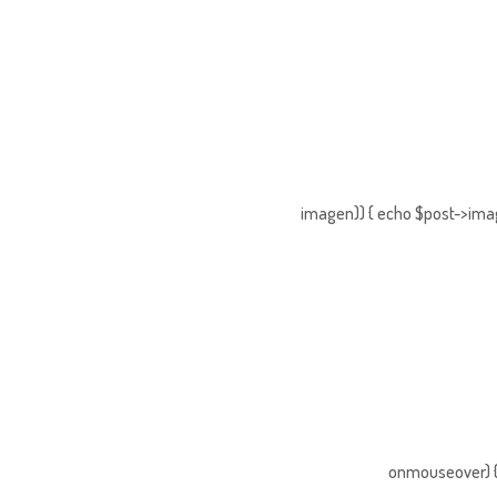
imagen)) { echo $post->imag
onmouseover) { 