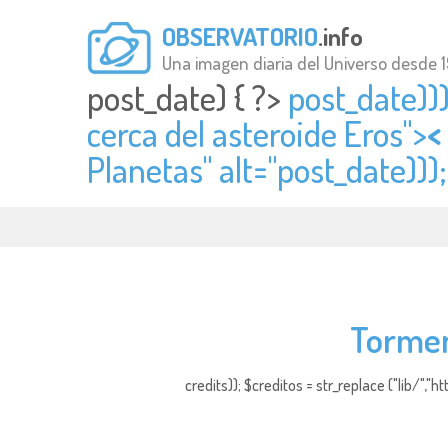
OBSERVATORIO
.info
Una imagen diaria del Universo desde 
post_date) { ?>
post_date)))
cerca del asteroide Eros">
<
Planetas" alt="
post_date)));
Tormen
credits)); $creditos = str_replace ("lib/","